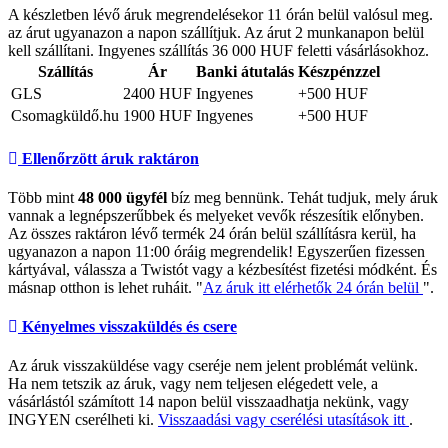
A készletben lévő áruk megrendelésekor 11 órán belül valósul meg.
az árut ugyanazon a napon szállítjuk. Az árut 2 munkanapon belül
kell szállítani. Ingyenes szállítás 36 000 HUF feletti vásárlásokhoz.
Szállítás
Ár
Banki átutalás
Készpénzzel
GLS
2400 HUF
Ingyenes
+500 HUF
Csomagküldő.hu
1900 HUF
Ingyenes
+500 HUF
Ellenőrzött áruk raktáron
Több mint
48 000 ügyfél
bíz meg bennünk. Tehát tudjuk, mely áruk
vannak a legnépszerűbbek és melyeket vevők részesítik előnyben.
Az összes raktáron lévő termék 24 órán belül szállításra kerül, ha
ugyanazon a napon 11:00 óráig megrendelik! Egyszerűen fizessen
kártyával, válassza a Twistót vagy a kézbesítést fizetési módként. És
másnap otthon is lehet ruháit. "
Az áruk itt elérhetők 24 órán belül
".
Kényelmes visszaküldés és csere
Az áruk visszaküldése vagy cseréje nem jelent problémát velünk.
Ha nem tetszik az áruk, vagy nem teljesen elégedett vele, a
vásárlástól számított 14 napon belül visszaadhatja nekünk, vagy
INGYEN cserélheti ki.
Visszaadási vagy cserélési utasítások itt
.