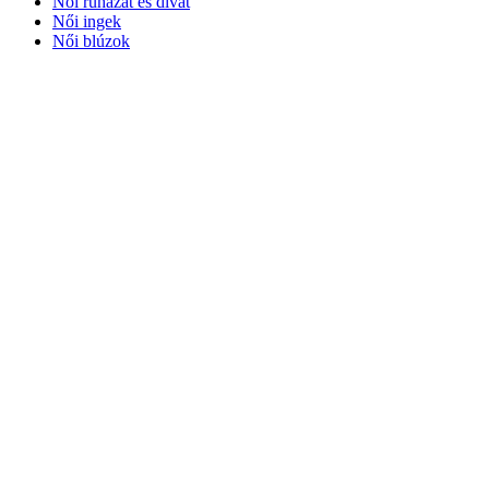
Női ruházat és divat
Női ingek
Női blúzok