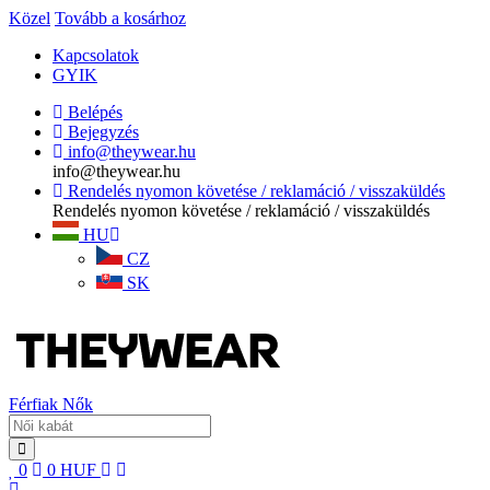
Közel
Tovább a kosárhoz
Kapcsolatok
GYIK
Belépés
Bejegyzés
info@theywear.hu
info@theywear.hu
Rendelés nyomon követése / reklamáció / visszaküldés
Rendelés nyomon követése / reklamáció / visszaküldés
HU
CZ
SK
Férfiak
Nők
0
0
HUF