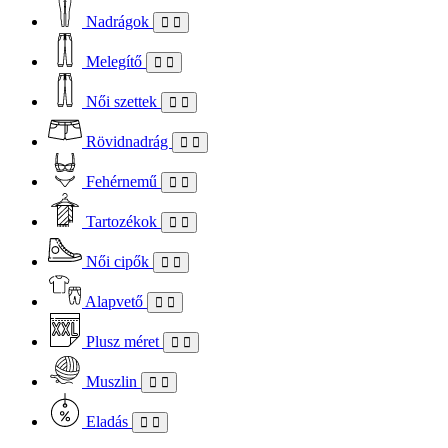
Nadrágok
Melegítő
Női szettek
Rövidnadrág
Fehérnemű
Tartozékok
Női cipők
Alapvető
Plusz méret
Muszlin
Eladás