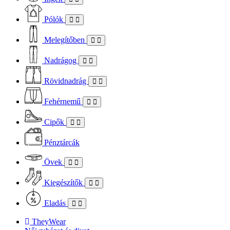
Pólók
Melegítőben
Nadrágog
Rövidnadrág
Fehérnemű
Cipők
Pénztárcák
Övek
Kiegészítők
Eladás
TheyWear