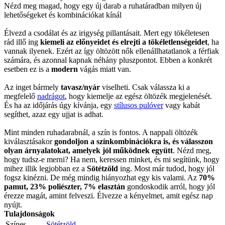
Nézd meg magad, hogy egy új darab a ruhatáradban milyen új
lehetőségeket és kombinációkat kínál
Élvezd a csodálat és az irigység pillantásait. Mert egy tökéletesen
rád illő ing
kiemeli az előnyeidet és elrejti a tökéletlenségeidet
, ha
vannak ilyenek. Ezért az így öltözött nők ellenállhatatlanok a férfiak
számára, és azonnal kapnak néhány pluszpontot. Ebben a konkrét
esetben ez is a
modern
vágás miatt van.
Az inget bármely
tavasz/nyár
viselheti. Csak válassza ki a
megfelelő
nadrágot
, hogy kiemelje az egész öltözék megjelenését.
És ha az időjárás úgy kívánja, egy
stílusos pulóver
vagy kabát
segíthet, azaz egy ujjat is adhat.
Mint minden ruhadarabnál, a szín is fontos. A nappali öltözék
kiválasztásakor
gondoljon a színkombinációkra is, és válasszon
olyan árnyalatokat, amelyek jól működnek együtt
. Nézd meg,
hogy tudsz-e merni? Ha nem, keressen minket, és mi segítünk, hogy
mihez illik legjobban ez a
Sötétzöld
ing. Most már tudod, hogy jól
fogsz kinézni. De még mindig hiányozhat egy kis valami. Az
70%
pamut, 23% poliészter, 7% elasztán
gondoskodik arról, hogy jól
érezze magát, amint felveszi. Élvezze a kényelmet, amit egész nap
nyújt.
Tulajdonságok
Színes
Sötétzöld