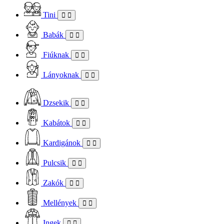
Tini
Babák
Fiúknak
Lányoknak
Dzsekik
Kabátok
Kardigánok
Pulcsik
Zakók
Mellények
Ingek