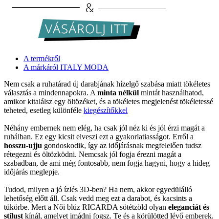
A termékről
A márkáról ITALY MODA
Nem csak a ruhatárad új darabjának hízelgő szabása miatt tökéletes
választás a mindennapokra. A
minta nélkül
mintát használhatod,
amikor kitalálsz egy öltözéket, és a tökéletes megjelenést tökéletessé
teheted, esetleg különféle
kiegészítőkkel
Néhány embernek nem elég, ha csak jól néz ki és jól érzi magát a
ruháiban. Ez egy kicsit elveszi ezt a gyakorlatiasságot. Erről a
hosszu-ujju
gondoskodik, így az időjárásnak megfelelően tudsz
rétegezni és öltözködni. Nemcsak jól fogja érezni magát a
szabadban, de ami még fontosabb, nem fogja hagyni, hogy a hideg
időjárás meglepje.
Tudod, milyen a jó ízlés 3D-ben? Ha nem, akkor egyedülálló
lehetőség előtt áll. Csak vedd meg ezt a darabot, és kacsints a
tükörbe. Mert a Női blúz RICARDA sötétzöld olyan
eleganciát és
stílust
kínál, amelyet imádni fogsz. Te és a körülötted lévő emberek.