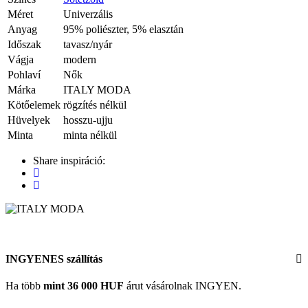
Méret
Univerzális
Anyag
95% poliészter, 5% elasztán
Időszak
tavasz/nyár
Vágja
modern
Pohlaví
Nők
Márka
ITALY MODA
Kötőelemek
rögzítés nélkül
Hüvelyek
hosszu-ujju
Minta
minta nélkül
Share inspiráció:
INGYENES szállítás
Ha több
mint 36 000 HUF
árut vásárolnak INGYEN.