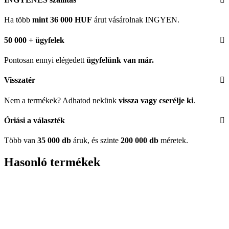
Ha több
mint 36 000 HUF
árut vásárolnak INGYEN.
50 000 + ügyfelek
Pontosan ennyi elégedett
ügyfelünk
van már.
Visszatér
Nem a termékek? Adhatod nekünk
vissza vagy cserélje ki
.
Óriási a választék
Több van
35 000 db
áruk, és szinte
200 000 db
méretek.
Hasonló termékek