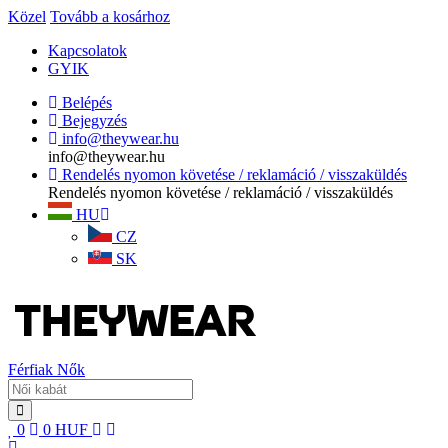
Közel
Tovább a kosárhoz
Kapcsolatok
GYIK
Belépés
Bejegyzés
info@theywear.hu
info@theywear.hu
Rendelés nyomon követése / reklamáció / visszaküldés
Rendelés nyomon követése / reklamáció / visszaküldés
HU
CZ
SK
Férfiak
Nők
0
0
HUF