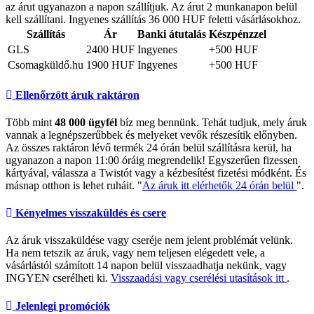
az árut ugyanazon a napon szállítjuk. Az árut 2 munkanapon belül
kell szállítani. Ingyenes szállítás 36 000 HUF feletti vásárlásokhoz.
Szállítás
Ár
Banki átutalás
Készpénzzel
GLS
2400 HUF
Ingyenes
+500 HUF
Csomagküldő.hu
1900 HUF
Ingyenes
+500 HUF
Ellenőrzött áruk raktáron
Több mint
48 000 ügyfél
bíz meg bennünk. Tehát tudjuk, mely áruk
vannak a legnépszerűbbek és melyeket vevők részesítik előnyben.
Az összes raktáron lévő termék 24 órán belül szállításra kerül, ha
ugyanazon a napon 11:00 óráig megrendelik! Egyszerűen fizessen
kártyával, válassza a Twistót vagy a kézbesítést fizetési módként. És
másnap otthon is lehet ruháit. "
Az áruk itt elérhetők 24 órán belül
".
Kényelmes visszaküldés és csere
Az áruk visszaküldése vagy cseréje nem jelent problémát velünk.
Ha nem tetszik az áruk, vagy nem teljesen elégedett vele, a
vásárlástól számított 14 napon belül visszaadhatja nekünk, vagy
INGYEN cserélheti ki.
Visszaadási vagy cserélési utasítások itt
.
Jelenlegi promóciók