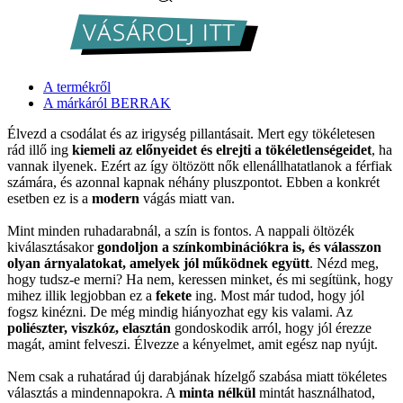
A termékről
A márkáról BERRAK
Élvezd a csodálat és az irigység pillantásait. Mert egy tökéletesen
rád illő ing
kiemeli az előnyeidet és elrejti a tökéletlenségeidet
, ha
vannak ilyenek. Ezért az így öltözött nők ellenállhatatlanok a férfiak
számára, és azonnal kapnak néhány pluszpontot. Ebben a konkrét
esetben ez is a
modern
vágás miatt van.
Mint minden ruhadarabnál, a szín is fontos. A nappali öltözék
kiválasztásakor
gondoljon a színkombinációkra is, és válasszon
olyan árnyalatokat, amelyek jól működnek együtt
. Nézd meg,
hogy tudsz-e merni? Ha nem, keressen minket, és mi segítünk, hogy
mihez illik legjobban ez a
fekete
ing. Most már tudod, hogy jól
fogsz kinézni. De még mindig hiányozhat egy kis valami. Az
poliészter, viszkóz, elasztán
gondoskodik arról, hogy jól érezze
magát, amint felveszi. Élvezze a kényelmet, amit egész nap nyújt.
Nem csak a ruhatárad új darabjának hízelgő szabása miatt tökéletes
választás a mindennapokra. A
minta nélkül
mintát használhatod,