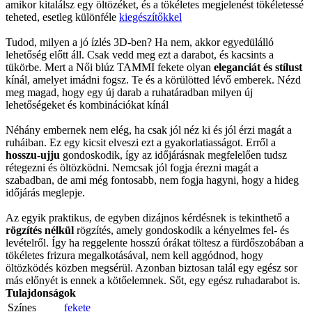
amikor kitalálsz egy öltözéket, és a tökéletes megjelenést tökéletessé
teheted, esetleg különféle
kiegészítőkkel
Tudod, milyen a jó ízlés 3D-ben? Ha nem, akkor egyedülálló
lehetőség előtt áll. Csak vedd meg ezt a darabot, és kacsints a
tükörbe. Mert a Női blúz TAMMI fekete olyan
eleganciát és stílust
kínál, amelyet imádni fogsz. Te és a körülötted lévő emberek. Nézd
meg magad, hogy egy új darab a ruhatáradban milyen új
lehetőségeket és kombinációkat kínál
Néhány embernek nem elég, ha csak jól néz ki és jól érzi magát a
ruháiban. Ez egy kicsit elveszi ezt a gyakorlatiasságot. Erről a
hosszu-ujju
gondoskodik, így az időjárásnak megfelelően tudsz
rétegezni és öltözködni. Nemcsak jól fogja érezni magát a
szabadban, de ami még fontosabb, nem fogja hagyni, hogy a hideg
időjárás meglepje.
Az egyik praktikus, de egyben dizájnos kérdésnek is tekinthető a
rögzítés nélkül
rögzítés, amely gondoskodik a kényelmes fel- és
levételről. Így ha reggelente hosszú órákat töltesz a fürdőszobában a
tökéletes frizura megalkotásával, nem kell aggódnod, hogy
öltözködés közben megsérül. Azonban biztosan talál egy egész sor
más előnyét is ennek a kötőelemnek. Sőt, egy egész ruhadarabot is.
Tulajdonságok
Színes
fekete