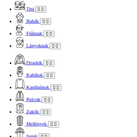
Tini
Babák
Fiúknak
Lányoknak
Dzsekik
Kabátok
Kardigánok
Pulcsik
Zakók
Mellények
Ingek