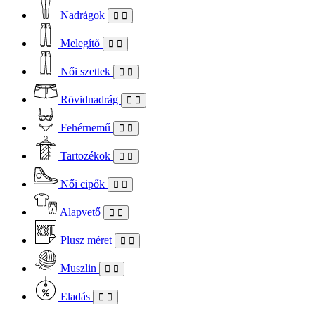
Nadrágok
Melegítő
Női szettek
Rövidnadrág
Fehérnemű
Tartozékok
Női cipők
Alapvető
Plusz méret
Muszlin
Eladás