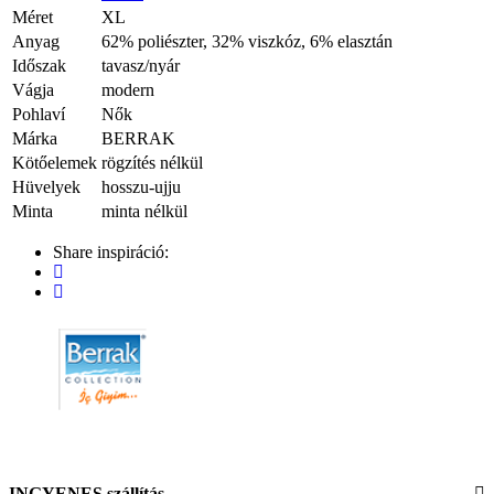
Méret
XL
Anyag
62% poliészter, 32% viszkóz, 6% elasztán
Időszak
tavasz/nyár
Vágja
modern
Pohlaví
Nők
Márka
BERRAK
Kötőelemek
rögzítés nélkül
Hüvelyek
hosszu-ujju
Minta
minta nélkül
Share inspiráció:
INGYENES szállítás