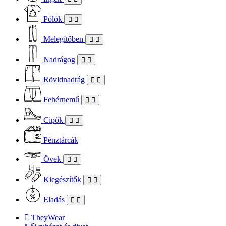
Pólók
Melegítőben
Nadrágog
Rövidnadrág
Fehérnemű
Cipők
Pénztárcák
Övek
Kiegészítők
Eladás
TheyWear