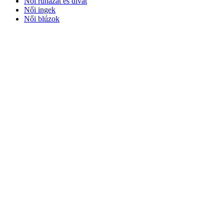
Női ruházat és divat
Női ingek
Női blúzok