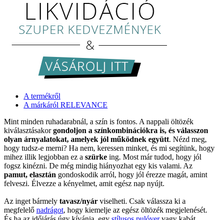
A termékről
A márkáról RELEVANCE
Mint minden ruhadarabnál, a szín is fontos. A nappali öltözék
kiválasztásakor
gondoljon a színkombinációkra is, és válasszon
olyan árnyalatokat, amelyek jól működnek együtt
. Nézd meg,
hogy tudsz-e merni? Ha nem, keressen minket, és mi segítünk, hogy
mihez illik legjobban ez a
szürke
ing. Most már tudod, hogy jól
fogsz kinézni. De még mindig hiányozhat egy kis valami. Az
pamut, elasztán
gondoskodik arról, hogy jól érezze magát, amint
felveszi. Élvezze a kényelmet, amit egész nap nyújt.
Az inget bármely
tavasz/nyár
viselheti. Csak válassza ki a
megfelelő
nadrágot
, hogy kiemelje az egész öltözék megjelenését.
És ha az időjárás úgy kívánja, egy
stílusos pulóver
vagy kabát