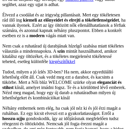
segíthet, azaz egy ujjat is adhat.
Élvezd a csodálat és az irigység pillantásait. Mert egy tökéletesen
rád illő ing
kiemeli az előnyeidet és elrejti a tökéletlenségeidet
, ha
vannak ilyenek. Ezért az így öltözött nők ellenállhatatlanok a férfiak
számára, és azonnal kapnak néhány pluszpontot. Ebben a konkrét
esetben ez is a
modern
vágás miatt van.
Nem csak a ruhatárad új darabjának hízelgő szabása miatt tökéletes
választás a mindennapokra. A
szin
mintát használhatod, amikor
kitalálsz egy öltözéket, és a tökéletes megjelenést tökéletessé
teheted, esetleg különféle
kiegészítőkkel
Tudod, milyen a jó ízlés 3D-ben? Ha nem, akkor egyedülálló
lehetőség előtt áll. Csak vedd meg ezt a darabot, és kacsints a
tükörbe. Mert a Női blúz WELCOME szürke olyan
eleganciát és
stílust
kínál, amelyet imádni fogsz. Te és a körülötted lévő emberek.
Nézd meg magad, hogy egy új darab a ruhatáradban milyen új
lehetőségeket és kombinációkat kínál
Néhány embernek nem elég, ha csak jól néz ki és jól érzi magát a
ruháiban. Ez egy kicsit elveszi ezt a gyakorlatiasságot. Erről a
hosszu-ujju
gondoskodik, így az időjárásnak megfelelően tudsz
rétegezni és öltözködni. Nemcsak jól fogja érezni magát a
szabadban, de ami még fontosabb, nem fogja hagyni, hogy a hideg