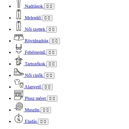
Nadrágok
Melegítő
Női szettek
Rövidnadrág
Fehérnemű
Tartozékok
Női cipők
Alapvető
Plusz méret
Muszlin
Eladás