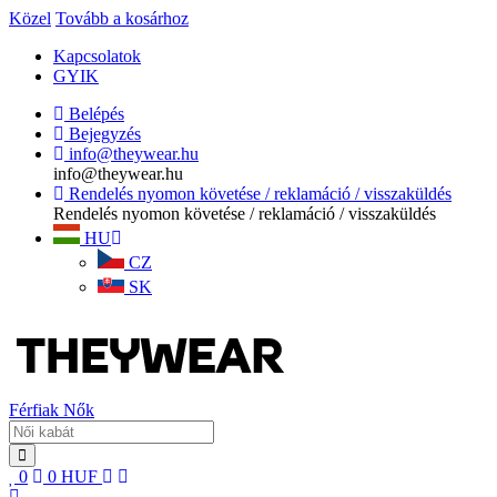
Közel
Tovább a kosárhoz
Kapcsolatok
GYIK
Belépés
Bejegyzés
info@theywear.hu
info@theywear.hu
Rendelés nyomon követése / reklamáció / visszaküldés
Rendelés nyomon követése / reklamáció / visszaküldés
HU
CZ
SK
Férfiak
Nők
0
0
HUF