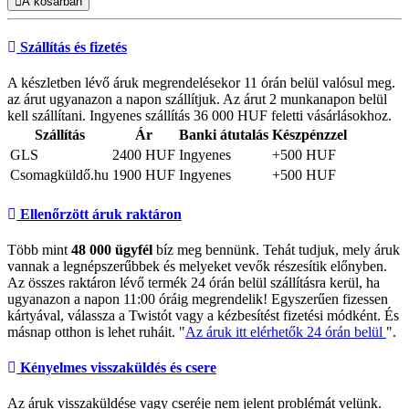
A kosárban
Szállítás és fizetés
A készletben lévő áruk megrendelésekor 11 órán belül valósul meg.
az árut ugyanazon a napon szállítjuk. Az árut 2 munkanapon belül
kell szállítani. Ingyenes szállítás 36 000 HUF feletti vásárlásokhoz.
Szállítás
Ár
Banki átutalás
Készpénzzel
GLS
2400 HUF
Ingyenes
+500 HUF
Csomagküldő.hu
1900 HUF
Ingyenes
+500 HUF
Ellenőrzött áruk raktáron
Több mint
48 000 ügyfél
bíz meg bennünk. Tehát tudjuk, mely áruk
vannak a legnépszerűbbek és melyeket vevők részesítik előnyben.
Az összes raktáron lévő termék 24 órán belül szállításra kerül, ha
ugyanazon a napon 11:00 óráig megrendelik! Egyszerűen fizessen
kártyával, válassza a Twistót vagy a kézbesítést fizetési módként. És
másnap otthon is lehet ruháit. "
Az áruk itt elérhetők 24 órán belül
".
Kényelmes visszaküldés és csere
Az áruk visszaküldése vagy cseréje nem jelent problémát velünk.