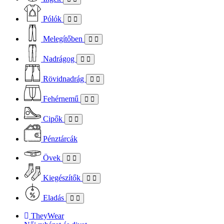
Pólók
Melegítőben
Nadrágog
Rövidnadrág
Fehérnemű
Cipők
Pénztárcák
Övek
Kiegészítők
Eladás
TheyWear