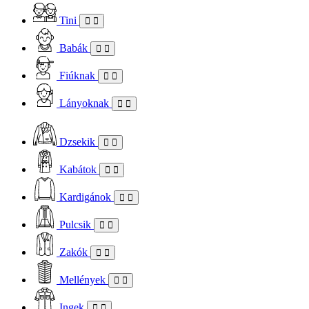
Tini
Babák
Fiúknak
Lányoknak
Dzsekik
Kabátok
Kardigánok
Pulcsik
Zakók
Mellények
Ingek