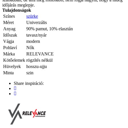
időjárás meglepje.
Tulajdonságok
Színes
szürke
Méret
Univerzális
Anyag
90% pamut, 10% elasztán
Időszak
tavasz/nyár
Vágja
modern
Pohlaví
Nők
Márka
RELEVANCE
Kötőelemek
rögzítés nélkül
Hüvelyek
hosszu-ujju
Minta
szin
Share inspiráció: