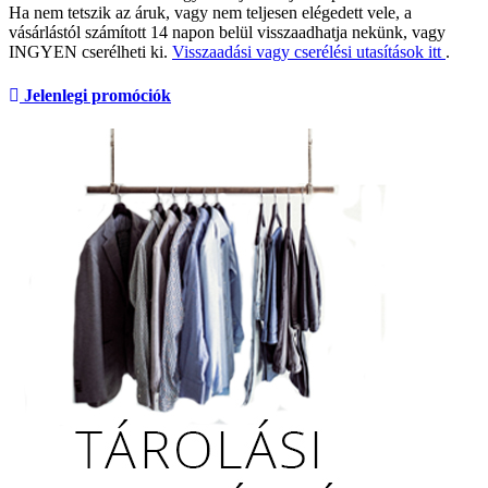
Ha nem tetszik az áruk, vagy nem teljesen elégedett vele, a
vásárlástól számított 14 napon belül visszaadhatja nekünk, vagy
INGYEN cserélheti ki.
Visszaadási vagy cserélési utasítások itt
.
Jelenlegi promóciók