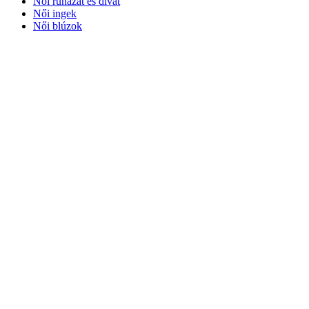
Női ruházat és divat
Női ingek
Női blúzok