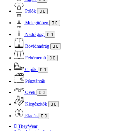
Pólók
Melegítőben
Nadrágog
Rövidnadrág
Fehérnemű
Cipők
Pénztárcák
Övek
Kiegészítők
Eladás
TheyWear