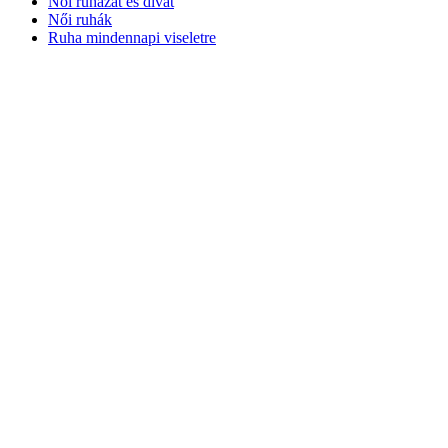
Női ruházat és divat
Női ruhák
Ruha mindennapi viseletre