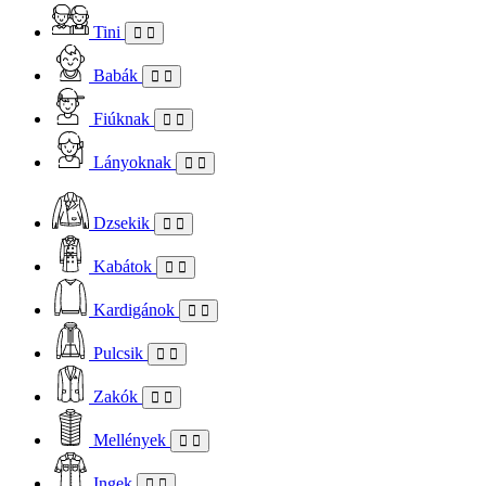
Tini
Babák
Fiúknak
Lányoknak
Dzsekik
Kabátok
Kardigánok
Pulcsik
Zakók
Mellények
Ingek