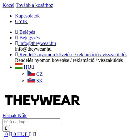
Közel
Tovább a kosárhoz
Kapcsolatok
GYIK
Belépés
Bejegyzés
info@theywear.hu
info@theywear.hu
Rendelés nyomon követése / reklamáció / visszaküldés
Rendelés nyomon követése / reklamáció / visszaküldés
HU
CZ
SK
Férfiak
Nők
0
0
HUF