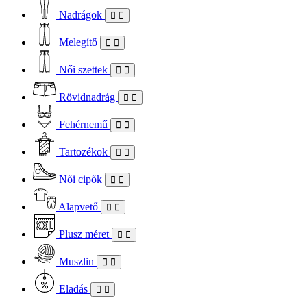
Nadrágok
Melegítő
Női szettek
Rövidnadrág
Fehérnemű
Tartozékok
Női cipők
Alapvető
Plusz méret
Muszlin
Eladás