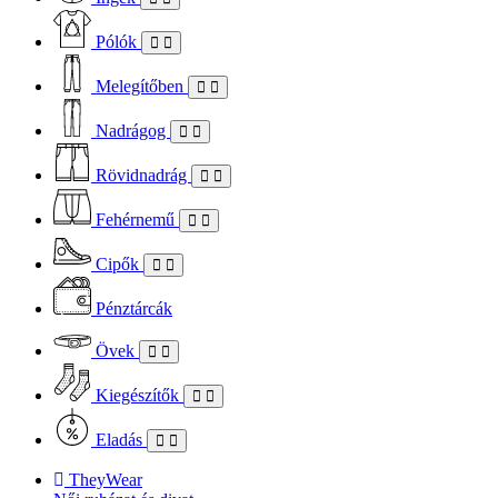
Pólók
Melegítőben
Nadrágog
Rövidnadrág
Fehérnemű
Cipők
Pénztárcák
Övek
Kiegészítők
Eladás
TheyWear