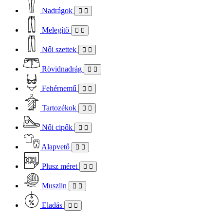
Nadrágok
Melegítő
Női szettek
Rövidnadrág
Fehérnemű
Tartozékok
Női cipők
Alapvető
Plusz méret
Muszlin
Eladás