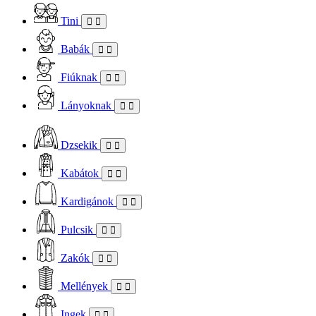
Tini
Babák
Fiúknak
Lányoknak
Dzsekik
Kabátok
Kardigánok
Pulcsik
Zakók
Mellények
Ingek