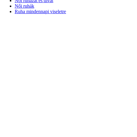
Női ruházat és divat
Női ruhák
Ruha mindennapi viseletre