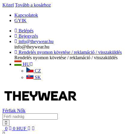
Közel
Tovább a kosárhoz
Kapcsolatok
GYIK
Belépés
Bejegyzés
info@theywear.hu
info@theywear.hu
Rendelés nyomon követése / reklamáció / visszaküldés
Rendelés nyomon követése / reklamáció / visszaküldés
HU
CZ
SK
Férfiak
Nők
0
0
HUF