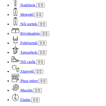
Nadrágok
Melegítő
Női szettek
Rövidnadrág
Fehérnemű
Tartozékok
Női cipők
Alapvető
Plusz méret
Muszlin
Eladás