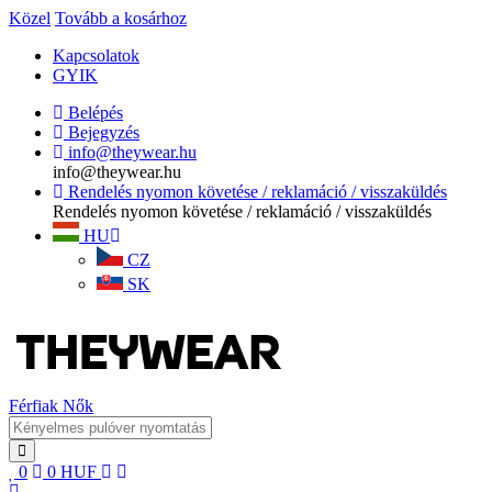
Közel
Tovább a kosárhoz
Kapcsolatok
GYIK
Belépés
Bejegyzés
info@theywear.hu
info@theywear.hu
Rendelés nyomon követése / reklamáció / visszaküldés
Rendelés nyomon követése / reklamáció / visszaküldés
HU
CZ
SK
Férfiak
Nők
0
0
HUF