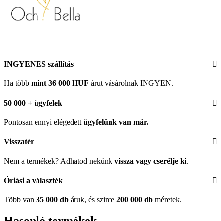
INGYENES szállítás
Ha több
mint 36 000 HUF
árut vásárolnak INGYEN.
50 000 + ügyfelek
Pontosan ennyi elégedett
ügyfelünk
van már.
Visszatér
Nem a termékek? Adhatod nekünk
vissza vagy cserélje ki
.
Óriási a választék
Több van
35 000 db
áruk, és szinte
200 000 db
méretek.
Hasonló termékek