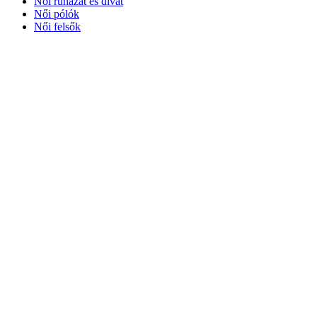
Női ruházat és divat
Női pólók
Női felsők