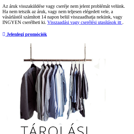
Az áruk visszaküldése vagy cseréje nem jelent problémát velünk.
Ha nem tetszik az áruk, vagy nem teljesen elégedett vele, a
vásárlástól számított 14 napon belül visszaadhatja nekünk, vagy
INGYEN cserélheti ki.
Visszaadási vagy cserélési utasítások itt
.
Jelenlegi promóciók