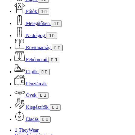
Pólók
Melegítőben
Nadrágog
Rövidnadrág
Fehérnemű
Cipők
Pénztárcák
Övek
Kiegészítők
Eladás
TheyWear