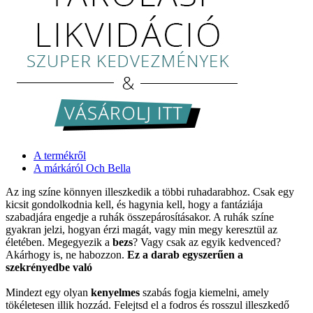
A termékről
A márkáról Och Bella
Az ing színe könnyen illeszkedik a többi ruhadarabhoz. Csak egy
kicsit gondolkodnia kell, és hagynia kell, hogy a fantáziája
szabadjára engedje a ruhák összepárosításakor. A ruhák színe
gyakran jelzi, hogyan érzi magát, vagy min megy keresztül az
életében. Megegyezik a
bezs
? Vagy csak az egyik kedvenced?
Akárhogy is, ne habozzon.
Ez a darab egyszerűen a
szekrényedbe való
Mindezt egy olyan
kenyelmes
szabás fogja kiemelni, amely
tökéletesen illik hozzád. Felejtsd el a fodros és rosszul illeszkedő