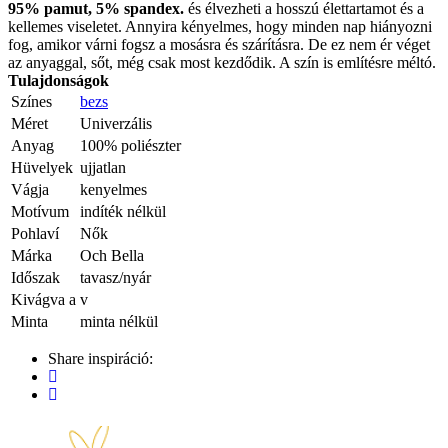
95% pamut, 5% spandex.
és élvezheti a hosszú élettartamot és a
kellemes viseletet. Annyira kényelmes, hogy minden nap hiányozni
fog, amikor várni fogsz a mosásra és szárításra. De ez nem ér véget
az anyaggal, sőt, még csak most kezdődik. A szín is említésre méltó.
Tulajdonságok
Színes
bezs
Méret
Univerzális
Anyag
100% poliészter
Hüvelyek
ujjatlan
Vágja
kenyelmes
Motívum
indíték nélkül
Pohlaví
Nők
Márka
Och Bella
Időszak
tavasz/nyár
Kivágva a
v
Minta
minta nélkül
Share inspiráció: