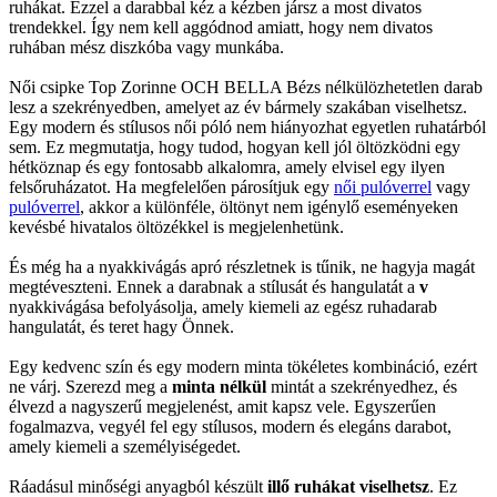
ruhákat. Ezzel a darabbal kéz a kézben jársz a most divatos
trendekkel. Így nem kell aggódnod amiatt, hogy nem divatos
ruhában mész diszkóba vagy munkába.
Női csipke Top Zorinne OCH BELLA Bézs nélkülözhetetlen darab
lesz a szekrényedben, amelyet az év bármely szakában viselhetsz.
Egy modern és stílusos női póló nem hiányozhat egyetlen ruhatárból
sem. Ez megmutatja, hogy tudod, hogyan kell jól öltözködni egy
hétköznap és egy fontosabb alkalomra, amely elvisel egy ilyen
felsőruházatot. Ha megfelelően párosítjuk egy
női pulóverrel
vagy
pulóverrel
, akkor a különféle, öltönyt nem igénylő eseményeken
kevésbé hivatalos öltözékkel is megjelenhetünk.
És még ha a nyakkivágás apró részletnek is tűnik, ne hagyja magát
megtéveszteni. Ennek a darabnak a stílusát és hangulatát a
v
nyakkivágása befolyásolja, amely kiemeli az egész ruhadarab
hangulatát, és teret hagy Önnek.
Egy kedvenc szín és egy modern minta tökéletes kombináció, ezért
ne várj. Szerezd meg a
minta nélkül
mintát a szekrényedhez, és
élvezd a nagyszerű megjelenést, amit kapsz vele. Egyszerűen
fogalmazva, vegyél fel egy stílusos, modern és elegáns darabot,
amely kiemeli a személyiségedet.
Ráadásul minőségi anyagból készült
illő ruhákat viselhetsz
. Ez