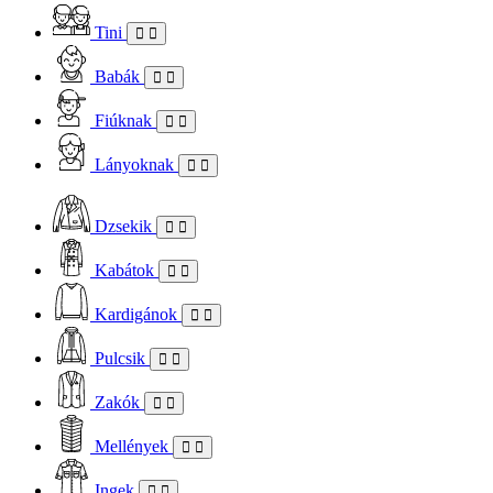
Tini
Babák
Fiúknak
Lányoknak
Dzsekik
Kabátok
Kardigánok
Pulcsik
Zakók
Mellények
Ingek