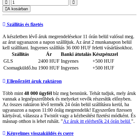
A kosárban
Szállítás és fizetés
A készletben lévő áruk megrendelésekor 11 órán belül valósul meg.
az árut ugyanazon a napon szállítjuk. Az árut 2 munkanapon belül
kell szállítani. Ingyenes szállítás 36 000 HUF feletti vásárlásokhoz.
Szállítás
Ár
Banki átutalás
Készpénzzel
GLS
2400 HUF
Ingyenes
+500 HUF
Csomagküldő.hu
1900 HUF
Ingyenes
+500 HUF
Ellenőrzött áruk raktáron
Több mint
48 000 ügyfél
bíz meg bennünk. Tehát tudjuk, mely áruk
vannak a legnépszerűbbek és melyeket vevők részesítik előnyben.
Az összes raktáron lévő termék 24 órán belül szállításra kerül, ha
ugyanazon a napon 11:00 óráig megrendelik! Egyszerűen fizessen
kártyával, válassza a Twistót vagy a kézbesítést fizetési módként. És
másnap otthon is lehet ruháit. "
Az áruk itt elérhetők 24 órán belül
".
Kényelmes visszaküldés és csere