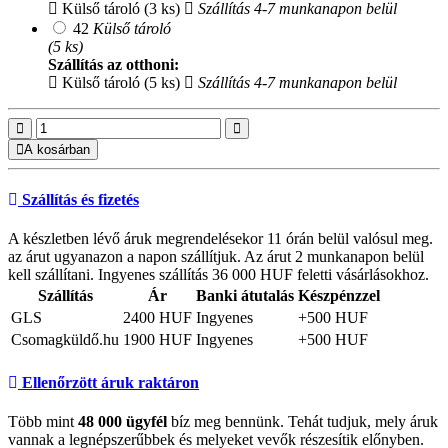
Külső tároló (3 ks)
Szállítás 4-7 munkanapon belül
42
Külső tároló
(5 ks)
Szállítás az otthoni:
Külső tároló (5 ks)
Szállítás 4-7 munkanapon belül
A kosárban
Szállítás és fizetés
A készletben lévő áruk megrendelésekor 11 órán belül valósul meg.
az árut ugyanazon a napon szállítjuk. Az árut 2 munkanapon belül
kell szállítani. Ingyenes szállítás 36 000 HUF feletti vásárlásokhoz.
Szállítás
Ár
Banki átutalás
Készpénzzel
GLS
2400 HUF
Ingyenes
+500 HUF
Csomagküldő.hu
1900 HUF
Ingyenes
+500 HUF
Ellenőrzött áruk raktáron
Több mint
48 000 ügyfél
bíz meg bennünk. Tehát tudjuk, mely áruk
vannak a legnépszerűbbek és melyeket vevők részesítik előnyben.