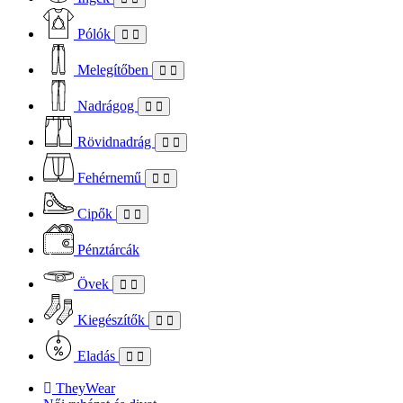
Pólók
Melegítőben
Nadrágog
Rövidnadrág
Fehérnemű
Cipők
Pénztárcák
Övek
Kiegészítők
Eladás
TheyWear