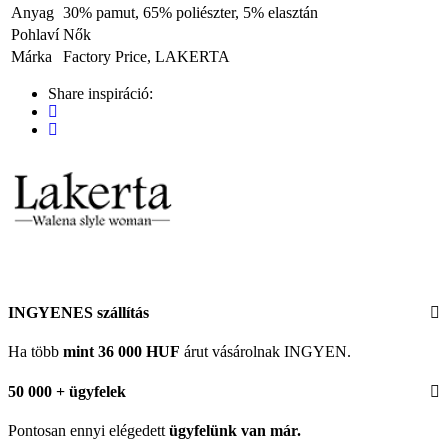
Anyag
30% pamut, 65% poliészter, 5% elasztán
Pohlaví
Nők
Márka
Factory Price, LAKERTA
Share inspiráció:
INGYENES szállítás
Ha több
mint 36 000 HUF
árut vásárolnak INGYEN.
50 000 + ügyfelek
Pontosan ennyi elégedett
ügyfelünk
van már.