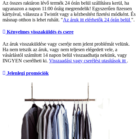
Az összes raktáron lévő termék 24 órán belül szállításra kerül, ha
ugyanazon a napon 11:00 óráig megrendelik! Egyszerűen fizessen
kártyával, válassza a Twistót vagy a kézbesítést fizetési módként. És
másnap otthon is lehet ruháit. "
Az áruk itt elérhetők 24 órán belül
".
Kényelmes visszaküldés és csere
Az áruk visszaküldése vagy cseréje nem jelent problémát velünk.
Ha nem tetszik az áruk, vagy nem teljesen elégedett vele, a
vásárlástól számított 14 napon belül visszaadhatja nekünk, vagy
INGYEN cserélheti ki.
Visszaadási vagy cserélési utasítások itt
.
Jelenlegi promóciók