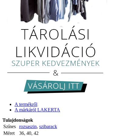
A termékről
A márkáról LAKERTA
Tulajdonságok
Színes
rozsaszin
,
szibarack
Méret
36, 40, 42