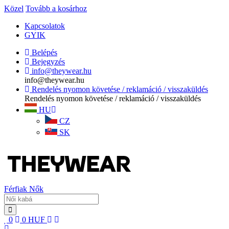
Közel
Tovább a kosárhoz
Kapcsolatok
GYIK
Belépés
Bejegyzés
info@theywear.hu
info@theywear.hu
Rendelés nyomon követése / reklamáció / visszaküldés
Rendelés nyomon követése / reklamáció / visszaküldés
HU
CZ
SK
Férfiak
Nők
0
0
HUF