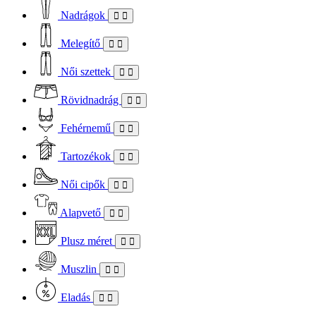
Nadrágok
Melegítő
Női szettek
Rövidnadrág
Fehérnemű
Tartozékok
Női cipők
Alapvető
Plusz méret
Muszlin
Eladás