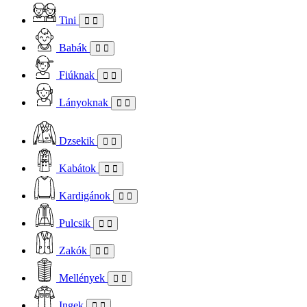
Tini
Babák
Fiúknak
Lányoknak
Dzsekik
Kabátok
Kardigánok
Pulcsik
Zakók
Mellények
Ingek