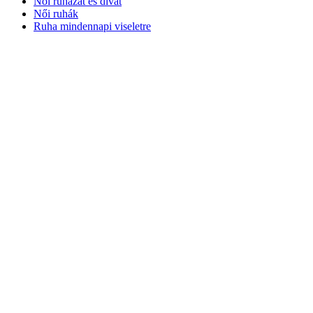
Női ruházat és divat
Női ruhák
Ruha mindennapi viseletre