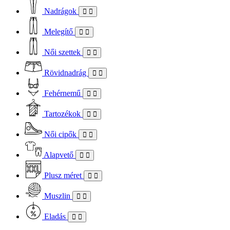
Nadrágok
Melegítő
Női szettek
Rövidnadrág
Fehérnemű
Tartozékok
Női cipők
Alapvető
Plusz méret
Muszlin
Eladás