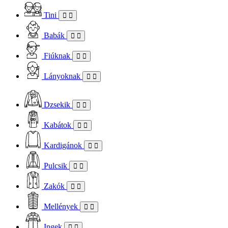
Tini
Babák
Fiúknak
Lányoknak
Dzsekik
Kabátok
Kardigánok
Pulcsik
Zakók
Mellények
Ingek