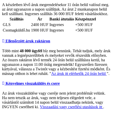
A készletben lévő áruk megrendelésekor 11 órán belül valósul meg.
az árut ugyanazon a napon szállítjuk. Az árut 2 munkanapon belül
kell szállítani. Ingyenes szállítás 36 000 HUF feletti vásárlásokhoz.
Szállítás
Ár
Banki átutalás
Készpénzzel
GLS
2400 HUF
Ingyenes
+500 HUF
Csomagküldő.hu
1900 HUF
Ingyenes
+500 HUF
Ellenőrzött áruk raktáron
Több mint
48 000 ügyfél
bíz meg bennünk. Tehát tudjuk, mely áruk
vannak a legnépszerűbbek és melyeket vevők részesítik előnyben.
Az összes raktáron lévő termék 24 órán belül szállításra kerül, ha
ugyanazon a napon 11:00 óráig megrendelik! Egyszerűen fizessen
kártyával, válassza a Twistót vagy a kézbesítést fizetési módként. És
másnap otthon is lehet ruháit. "
Az áruk itt elérhetők 24 órán belül
".
Kényelmes visszaküldés és csere
Az áruk visszaküldése vagy cseréje nem jelent problémát velünk.
Ha nem tetszik az áruk, vagy nem teljesen elégedett vele, a
vásárlástól számított 14 napon belül visszaadhatja nekünk, vagy
INGYEN cserélheti ki.
Visszaadási vagy cserélési utasítások itt
.