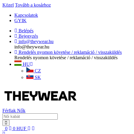
Közel
Tovább a kosárhoz
Kapcsolatok
GYIK
Belépés
Bejegyzés
info@theywear.hu
info@theywear.hu
Rendelés nyomon követése / reklamáció / visszaküldés
Rendelés nyomon követése / reklamáció / visszaküldés
HU
CZ
SK
Férfiak
Nők
0
0
HUF