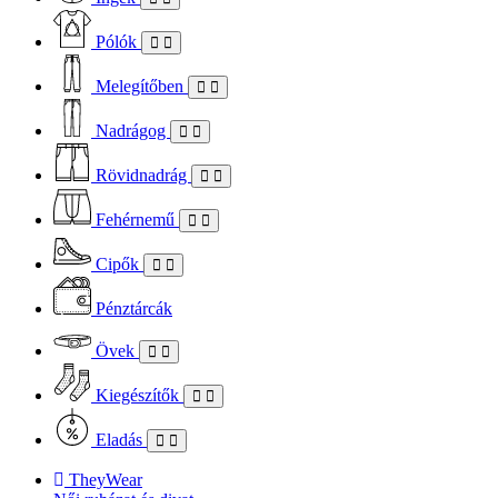
Pólók
Melegítőben
Nadrágog
Rövidnadrág
Fehérnemű
Cipők
Pénztárcák
Övek
Kiegészítők
Eladás
TheyWear