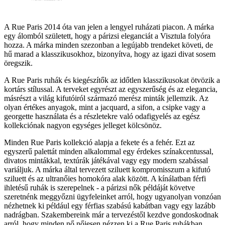
A Rue Paris 2014 óta van jelen a lengyel ruházati piacon. A márka
egy álomból született, hogy a párizsi eleganciát a Visztula folyóra
hozza. A márka minden szezonban a legújabb trendeket követi, de
hű marad a klasszikusokhoz, bizonyítva, hogy az igazi divat sosem
öregszik.
A Rue Paris ruhák és kiegészítők az időtlen klasszikusokat ötvözik a
kortárs stílussal. A terveket egyrészt az egyszerűség és az elegancia,
másrészt a világ kifutóiról származó merész minták jellemzik. Az
olyan értékes anyagok, mint a jacquard, a sifon, a csipke vagy a
georgette használata és a részletekre való odafigyelés az egész
kollekciónak nagyon egységes jelleget kölcsönöz.
Minden Rue Paris kollekció alapja a fekete és a fehér. Ezt az
egyszerű palettát minden alkalommal egy érdekes színakcentussal,
divatos mintákkal, textúrák játékával vagy egy modern szabással
variáljuk. A márka által tervezett sziluett kompromisszum a kifutó
sziluett és az ultranőies homokóra alak között. A kínálatban férfi
ihletésű ruhák is szerepelnek - a párizsi nők példáját követve
szeretnénk meggyőzni ügyfeleinket arról, hogy ugyanolyan vonzóan
nézhetnek ki például egy férfias szabású kabátban vagy egy lazább
nadrágban. Szakembereink már a tervezéstől kezdve gondoskodnak
arról, hogy minden nő nőiesen nézzen ki a Rue Paris ruhákban,