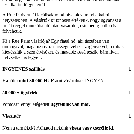
testalkattól függetlenül.
A Rue Paris ruhái ideálisak mind hivatalos, mind alkalmi
helyzetekben. A vásárlók különösen értékelik, hogy ugyanazt a
ruhát reggel munkába, délután vásárolni, este pedig buliba is
felvehetik.
Ki a Rue Pairs vásárlója? Egy fiatal nő, aki tisztában van
önmagával, magabiztos az erősségeivel és az igényeivel; a ruhák
kiegészítik a személyiségét, és magabiztossá teszik, bármilyen
helyzetben is legyen.
INGYENES szállítás
Ha több
mint 36 000 HUF
árut vásárolnak INGYEN.
50 000 + ügyfelek
Pontosan ennyi elégedett
ügyfelünk
van már.
Visszatér
Nem a termékek? Adhatod nekünk
vissza vagy cserélje ki
.