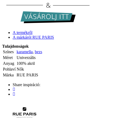
A termékről
A márkáról RUE PARIS
Tulajdonságok
Színes
karamella
,
bezs
Méret
Univerzális
Anyag
100% akril
Pohlaví
Nők
Márka
RUE PARIS
Share inspiráció: