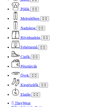
Pólók
Melegítőben
Nadrágog
Rövidnadrág
Fehérnemű
Cipők
Pénztárcák
Övek
Kiegészítők
Eladás
TheyWear