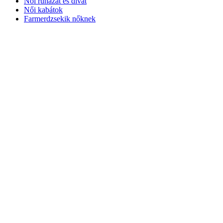
Női ruházat és divat
Női kabátok
Farmerdzsekik nőknek