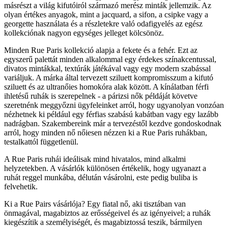
másrészt a világ kifutóiról származó merész minták jellemzik. Az
olyan értékes anyagok, mint a jacquard, a sifon, a csipke vagy a
georgette használata és a részletekre való odafigyelés az egész
kollekciónak nagyon egységes jelleget kölcsönöz.
Minden Rue Paris kollekció alapja a fekete és a fehér. Ezt az
egyszerű palettát minden alkalommal egy érdekes színakcentussal,
divatos mintákkal, textúrák játékával vagy egy modern szabással
variáljuk. A márka által tervezett sziluett kompromisszum a kifutó
sziluett és az ultranőies homokóra alak között. A kínálatban férfi
ihletésű ruhák is szerepelnek - a párizsi nők példáját követve
szeretnénk meggyőzni ügyfeleinket arról, hogy ugyanolyan vonzóan
nézhetnek ki például egy férfias szabású kabátban vagy egy lazább
nadrágban. Szakembereink már a tervezéstől kezdve gondoskodnak
arról, hogy minden nő nőiesen nézzen ki a Rue Paris ruhákban,
testalkattól függetlenül.
A Rue Paris ruhái ideálisak mind hivatalos, mind alkalmi
helyzetekben. A vásárlók különösen értékelik, hogy ugyanazt a
ruhát reggel munkába, délután vásárolni, este pedig buliba is
felvehetik.
Ki a Rue Pairs vásárlója? Egy fiatal nő, aki tisztában van
önmagával, magabiztos az erősségeivel és az igényeivel; a ruhák
kiegészítik a személyiségét, és magabiztossá teszik, bármilyen