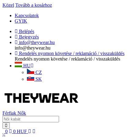
Közel
Tovább a kosárhoz
Kapcsolatok
GYIK
Belépés
Bejegyzés
info@theywear.hu
info@theywear.hu
Rendelés nyomon követése / reklamáció / visszaküldés
Rendelés nyomon követése / reklamáció / visszaküldés
HU
CZ
SK
Férfiak
Nők
0
0
HUF