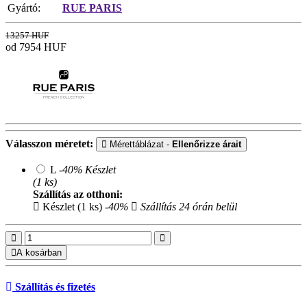
Gyártó:
RUE PARIS
13257 HUF
od 7954
HUF
Válasszon méretet:
Mérettáblázat -
Ellenőrizze árait
L
-40%
Készlet
(1 ks)
Szállítás az otthoni:
Készlet (1 ks)
-40%
Szállítás 24 órán belül
A kosárban
Szállítás és fizetés