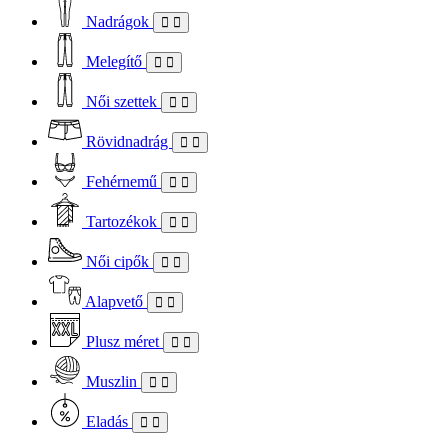
Nadrágok
Melegítő
Női szettek
Rövidnadrág
Fehérnemű
Tartozékok
Női cipők
Alapvető
Plusz méret
Muszlin
Eladás