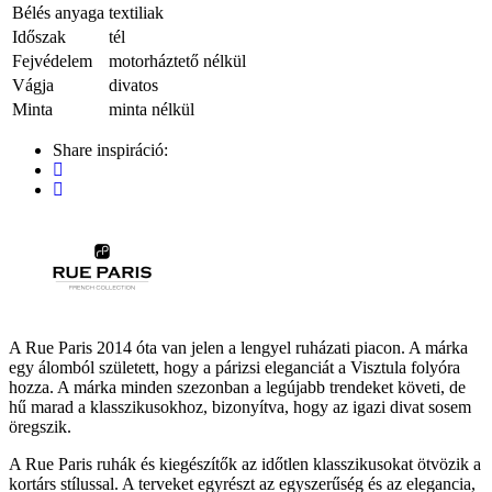
Bélés anyaga
textiliak
Időszak
tél
Fejvédelem
motorháztető nélkül
Vágja
divatos
Minta
minta nélkül
Share inspiráció:
A Rue Paris 2014 óta van jelen a lengyel ruházati piacon. A márka
egy álomból született, hogy a párizsi eleganciát a Visztula folyóra
hozza. A márka minden szezonban a legújabb trendeket követi, de
hű marad a klasszikusokhoz, bizonyítva, hogy az igazi divat sosem
öregszik.
A Rue Paris ruhák és kiegészítők az időtlen klasszikusokat ötvözik a
kortárs stílussal. A terveket egyrészt az egyszerűség és az elegancia,