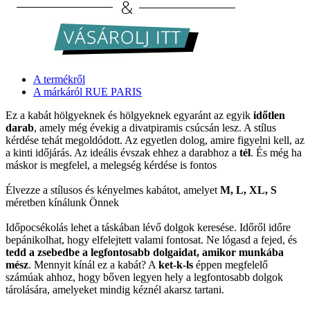
A termékről
A márkáról RUE PARIS
Ez a kabát hölgyeknek és hölgyeknek egyaránt az egyik
időtlen
darab
, amely még évekig a divatpiramis csúcsán lesz. A stílus
kérdése tehát megoldódott. Az egyetlen dolog, amire figyelni kell, az
a kinti időjárás. Az ideális évszak ehhez a darabhoz a
tél
. És még ha
máskor is megfelel, a melegség kérdése is fontos
Élvezze a stílusos és kényelmes kabátot, amelyet
M, L, XL, S
méretben kínálunk Önnek
Időpocsékolás lehet a táskában lévő dolgok keresése. Időről időre
bepánikolhat, hogy elfelejtett valami fontosat. Ne lógasd a fejed, és
tedd a zsebedbe a legfontosabb dolgaidat, amikor munkába
mész
. Mennyit kínál ez a kabát? A
ket-k-ls
éppen megfelelő
számúak ahhoz, hogy bőven legyen hely a legfontosabb dolgok
tárolására, amelyeket mindig kéznél akarsz tartani.