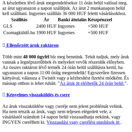
A készletben lévő áruk megrendelésekor 11 órán belül valósul meg.
az árut ugyanazon a napon szállítjuk. Az árut 2 munkanapon belül
kell szállítani. Ingyenes szállítás 36 000 HUF feletti vásárlásokhoz.
Szállítás
Ár
Banki átutalás
Készpénzzel
GLS
2400 HUF
Ingyenes
+500 HUF
Csomagküldő.hu
1900 HUF
Ingyenes
+500 HUF
Ellenőrzött áruk raktáron
Több mint
48 000 ügyfél
bíz meg bennünk. Tehát tudjuk, mely áruk
vannak a legnépszerűbbek és melyeket vevők részesítik előnyben.
Az összes raktáron lévő termék 24 órán belül szállításra kerül, ha
ugyanazon a napon 11:00 óráig megrendelik! Egyszerűen fizessen
kártyával, válassza a Twistót vagy a kézbesítést fizetési módként. És
másnap otthon is lehet ruháit. "
Az áruk itt elérhetők 24 órán belül
".
Kényelmes visszaküldés és csere
Az áruk visszaküldése vagy cseréje nem jelent problémát velünk.
Ha nem tetszik az áruk, vagy nem teljesen elégedett vele, a
vásárlástól számított 14 napon belül visszaadhatja nekünk, vagy
INGYEN cserélheti ki.
Visszaadási vagy cserélési utasítások itt
.