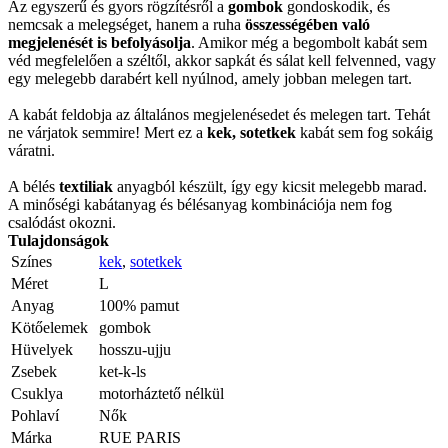
Az egyszerű és gyors rögzítésről a
gombok
gondoskodik, és
nemcsak a melegséget, hanem a ruha
összességében való
megjelenését is befolyásolja
. Amikor még a begombolt kabát sem
véd megfelelően a széltől, akkor sapkát és sálat kell felvenned, vagy
egy melegebb darabért kell nyúlnod, amely jobban melegen tart.
A kabát feldobja az általános megjelenésedet és melegen tart. Tehát
ne várjatok semmire! Mert ez a
kek, sotetkek
kabát sem fog sokáig
váratni.
A bélés
textiliak
anyagból készült, így egy kicsit melegebb marad.
A minőségi kabátanyag és bélésanyag kombinációja nem fog
csalódást okozni.
Tulajdonságok
Színes
kek
,
sotetkek
Méret
L
Anyag
100% pamut
Kötőelemek
gombok
Hüvelyek
hosszu-ujju
Zsebek
ket-k-ls
Csuklya
motorháztető nélkül
Pohlaví
Nők
Márka
RUE PARIS