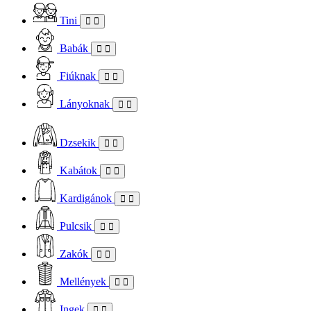
Tini
Babák
Fiúknak
Lányoknak
Dzsekik
Kabátok
Kardigánok
Pulcsik
Zakók
Mellények
Ingek