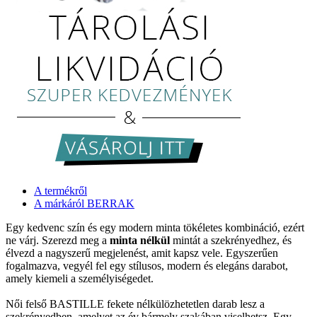
A termékről
A márkáról BERRAK
Egy kedvenc szín és egy modern minta tökéletes kombináció, ezért
ne várj. Szerezd meg a
minta nélkül
mintát a szekrényedhez, és
élvezd a nagyszerű megjelenést, amit kapsz vele. Egyszerűen
fogalmazva, vegyél fel egy stílusos, modern és elegáns darabot,
amely kiemeli a személyiségedet.
Női felső BASTILLE fekete nélkülözhetetlen darab lesz a
szekrényedben, amelyet az év bármely szakában viselhetsz. Egy