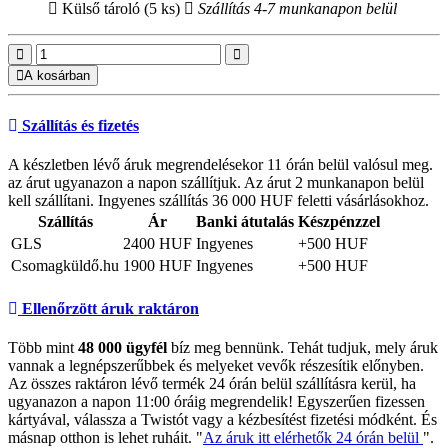
Külső tároló (5 ks)
Szállítás 4-7 munkanapon belül
A kosárban
Szállítás és fizetés
A készletben lévő áruk megrendelésekor 11 órán belül valósul meg.
az árut ugyanazon a napon szállítjuk. Az árut 2 munkanapon belül
kell szállítani. Ingyenes szállítás 36 000 HUF feletti vásárlásokhoz.
Szállítás
Ár
Banki átutalás
Készpénzzel
GLS
2400 HUF
Ingyenes
+500 HUF
Csomagküldő.hu
1900 HUF
Ingyenes
+500 HUF
Ellenőrzött áruk raktáron
Több mint
48 000 ügyfél
bíz meg bennünk. Tehát tudjuk, mely áruk
vannak a legnépszerűbbek és melyeket vevők részesítik előnyben.
Az összes raktáron lévő termék 24 órán belül szállításra kerül, ha
ugyanazon a napon 11:00 óráig megrendelik! Egyszerűen fizessen
kártyával, válassza a Twistót vagy a kézbesítést fizetési módként. És
másnap otthon is lehet ruháit. "
Az áruk itt elérhetők 24 órán belül
".