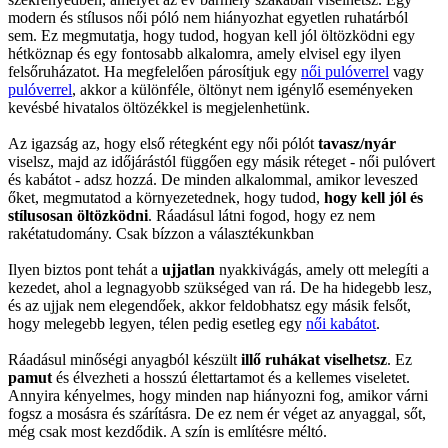
modern és stílusos női póló nem hiányozhat egyetlen ruhatárból
sem. Ez megmutatja, hogy tudod, hogyan kell jól öltözködni egy
hétköznap és egy fontosabb alkalomra, amely elvisel egy ilyen
felsőruházatot. Ha megfelelően párosítjuk egy
női pulóverrel
vagy
pulóverrel
, akkor a különféle, öltönyt nem igénylő eseményeken
kevésbé hivatalos öltözékkel is megjelenhetünk.
Az igazság az, hogy első rétegként egy női pólót
tavasz/nyár
viselsz, majd az időjárástól függően egy másik réteget - női pulóvert
és kabátot - adsz hozzá. De minden alkalommal, amikor leveszed
őket, megmutatod a környezetednek, hogy tudod,
hogy kell jól és
stílusosan öltözködni
. Ráadásul látni fogod, hogy ez nem
rakétatudomány. Csak bízzon a választékunkban
Ilyen biztos pont tehát a
ujjatlan
nyakkivágás, amely ott melegíti a
kezedet, ahol a legnagyobb szükséged van rá. De ha hidegebb lesz,
és az ujjak nem elegendőek, akkor feldobhatsz egy másik felsőt,
hogy melegebb legyen, télen pedig esetleg egy
női kabátot
.
Ráadásul minőségi anyagból készült
illő ruhákat viselhetsz
. Ez
pamut
és élvezheti a hosszú élettartamot és a kellemes viseletet.
Annyira kényelmes, hogy minden nap hiányozni fog, amikor várni
fogsz a mosásra és szárításra. De ez nem ér véget az anyaggal, sőt,
még csak most kezdődik. A szín is említésre méltó.