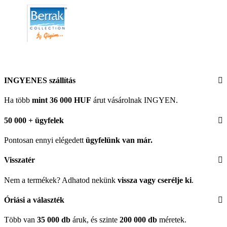
INGYENES szállítás
Ha több
mint 36 000 HUF
árut vásárolnak INGYEN.
50 000 + ügyfelek
Pontosan ennyi elégedett
ügyfelünk
van már.
Visszatér
Nem a termékek? Adhatod nekünk
vissza vagy cserélje ki
.
Óriási a választék
Több van
35 000 db
áruk, és szinte
200 000 db
méretek.