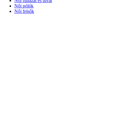
Női ruházat és divat
Női pólók
Női felsők