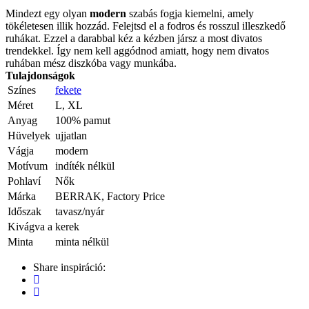
Mindezt egy olyan
modern
szabás fogja kiemelni, amely
tökéletesen illik hozzád. Felejtsd el a fodros és rosszul illeszkedő
ruhákat. Ezzel a darabbal kéz a kézben jársz a most divatos
trendekkel. Így nem kell aggódnod amiatt, hogy nem divatos
ruhában mész diszkóba vagy munkába.
Tulajdonságok
Színes
fekete
Méret
L, XL
Anyag
100% pamut
Hüvelyek
ujjatlan
Vágja
modern
Motívum
indíték nélkül
Pohlaví
Nők
Márka
BERRAK, Factory Price
Időszak
tavasz/nyár
Kivágva a
kerek
Minta
minta nélkül
Share inspiráció: