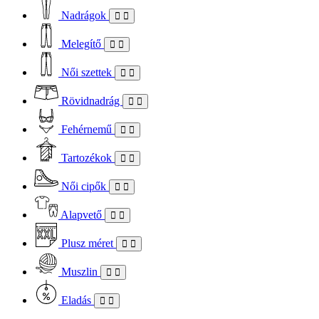
Nadrágok
Melegítő
Női szettek
Rövidnadrág
Fehérnemű
Tartozékok
Női cipők
Alapvető
Plusz méret
Muszlin
Eladás