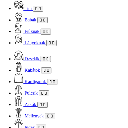
Tini
Babák
Fiúknak
Lányoknak
Dzsekik
Kabátok
Kardigánok
Pulcsik
Zakók
Mellények
Ingek