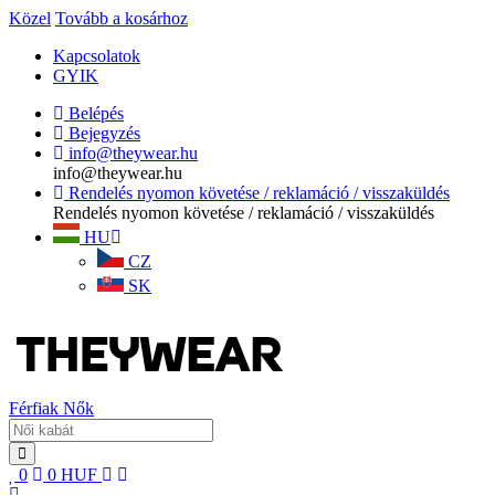
Közel
Tovább a kosárhoz
Kapcsolatok
GYIK
Belépés
Bejegyzés
info@theywear.hu
info@theywear.hu
Rendelés nyomon követése / reklamáció / visszaküldés
Rendelés nyomon követése / reklamáció / visszaküldés
HU
CZ
SK
Férfiak
Nők
0
0
HUF