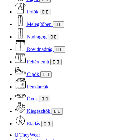
Pólók
Melegítőben
Nadrágog
Rövidnadrág
Fehérnemű
Cipők
Pénztárcák
Övek
Kiegészítők
Eladás
TheyWear