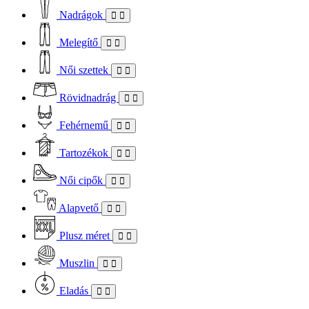
Nadrágok
Melegítő
Női szettek
Rövidnadrág
Fehérnemű
Tartozékok
Női cipők
Alapvető
Plusz méret
Muszlin
Eladás