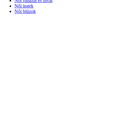
Női ruházat és divat
Női ingek
Női blúzok