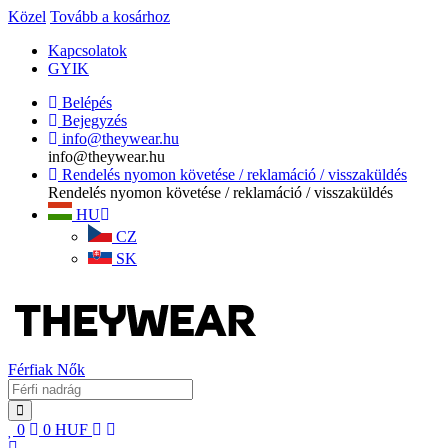
Közel
Tovább a kosárhoz
Kapcsolatok
GYIK
Belépés
Bejegyzés
info@theywear.hu
info@theywear.hu
Rendelés nyomon követése / reklamáció / visszaküldés
Rendelés nyomon követése / reklamáció / visszaküldés
HU
CZ
SK
Férfiak
Nők
0
0
HUF