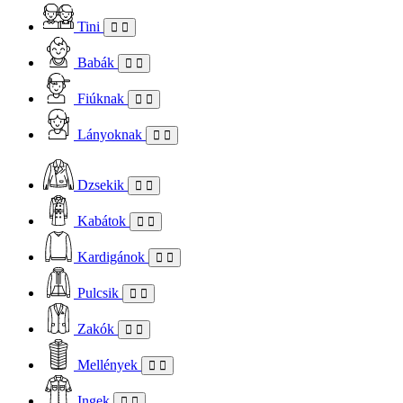
Tini
Babák
Fiúknak
Lányoknak
Dzsekik
Kabátok
Kardigánok
Pulcsik
Zakók
Mellények
Ingek