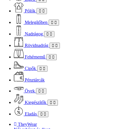
Pólók
Melegítőben
Nadrágog
Rövidnadrág
Fehérnemű
Cipők
Pénztárcák
Övek
Kiegészítők
Eladás
TheyWear