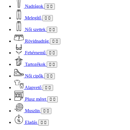
Nadrágok
Melegítő
Női szettek
Rövidnadrág
Fehérnemű
Tartozékok
Női cipők
Alapvető
Plusz méret
Muszlin
Eladás