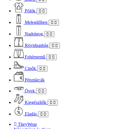
Pólók
Melegítőben
Nadrágog
Rövidnadrág
Fehérnemű
Cipők
Pénztárcák
Övek
Kiegészítők
Eladás
TheyWear