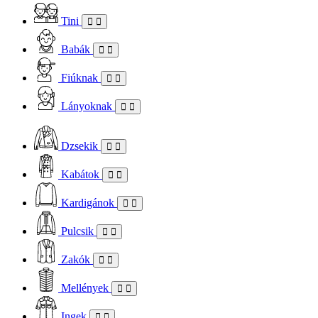
Tini
Babák
Fiúknak
Lányoknak
Dzsekik
Kabátok
Kardigánok
Pulcsik
Zakók
Mellények
Ingek