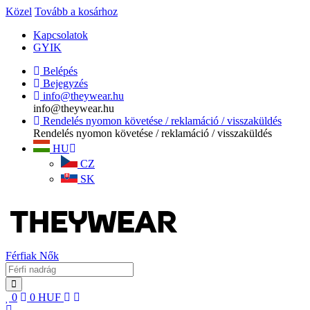
Közel
Tovább a kosárhoz
Kapcsolatok
GYIK
Belépés
Bejegyzés
info@theywear.hu
info@theywear.hu
Rendelés nyomon követése / reklamáció / visszaküldés
Rendelés nyomon követése / reklamáció / visszaküldés
HU
CZ
SK
Férfiak
Nők
0
0
HUF