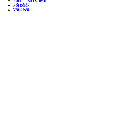
Női ruházat és divat
Női pólók
Női felsők