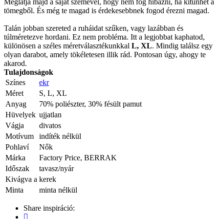
Meglátja majd a saját szemével, hogy nem fog hibázni, ha kitűnhet a
tömegből. És még te magad is érdekesebbnek fogod érezni magad.
Talán jobban szereted a ruháidat szűken, vagy lazábban és
túlméretezve hordani. Ez nem probléma. Itt a legjobbat kaphatod,
különösen a széles méretválasztékunkkal
L, XL
. Mindig találsz egy
olyan darabot, amely tökéletesen illik rád. Pontosan úgy, ahogy te
akarod.
Tulajdonságok
Színes
ekr
Méret
S, L, XL
Anyag
70% poliészter, 30% fésült pamut
Hüvelyek
ujjatlan
Vágja
divatos
Motívum
indíték nélkül
Pohlaví
Nők
Márka
Factory Price, BERRAK
Időszak
tavasz/nyár
Kivágva a
kerek
Minta
minta nélkül
Share inspiráció: