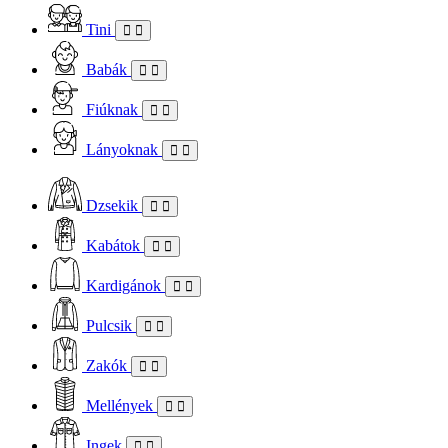
Tini
Babák
Fiúknak
Lányoknak
Dzsekik
Kabátok
Kardigánok
Pulcsik
Zakók
Mellények
Ingek