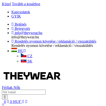
Közel
Tovább a kosárhoz
Kapcsolatok
GYIK
Belépés
Bejegyzés
info@theywear.hu
info@theywear.hu
Rendelés nyomon követése / reklamáció / visszaküldés
Rendelés nyomon követése / reklamáció / visszaküldés
HU
CZ
SK
Férfiak
Nők
0
0
HUF