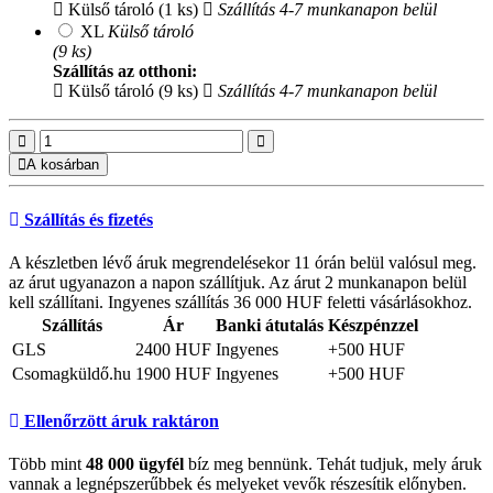
Külső tároló (1 ks)
Szállítás 4-7 munkanapon belül
XL
Külső tároló
(9 ks)
Szállítás az otthoni:
Külső tároló (9 ks)
Szállítás 4-7 munkanapon belül
A kosárban
Szállítás és fizetés
A készletben lévő áruk megrendelésekor 11 órán belül valósul meg.
az árut ugyanazon a napon szállítjuk. Az árut 2 munkanapon belül
kell szállítani. Ingyenes szállítás 36 000 HUF feletti vásárlásokhoz.
Szállítás
Ár
Banki átutalás
Készpénzzel
GLS
2400 HUF
Ingyenes
+500 HUF
Csomagküldő.hu
1900 HUF
Ingyenes
+500 HUF
Ellenőrzött áruk raktáron
Több mint
48 000 ügyfél
bíz meg bennünk. Tehát tudjuk, mely áruk
vannak a legnépszerűbbek és melyeket vevők részesítik előnyben.