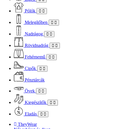
Pólók
Melegítőben
Nadrágog
Rövidnadrág
Fehérnemű
Cipők
Pénztárcák
Övek
Kiegészítők
Eladás
TheyWear