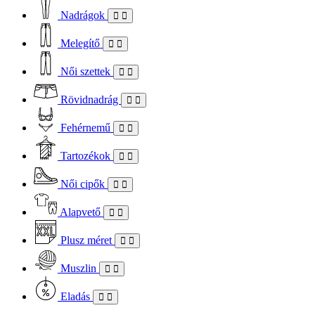
Nadrágok
Melegítő
Női szettek
Rövidnadrág
Fehérnemű
Tartozékok
Női cipők
Alapvető
Plusz méret
Muszlin
Eladás