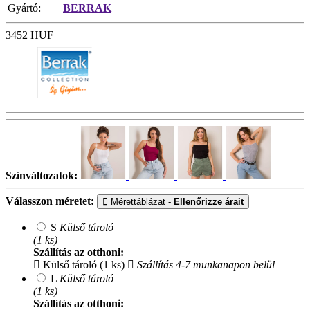
Gyártó:
BERRAK
3452
HUF
Színváltozatok:
Válasszon méretet:
Mérettáblázat -
Ellenőrizze árait
S
Külső tároló
(1 ks)
Szállítás az otthoni:
Külső tároló (1 ks)
Szállítás 4-7 munkanapon belül
L
Külső tároló
(1 ks)
Szállítás az otthoni: