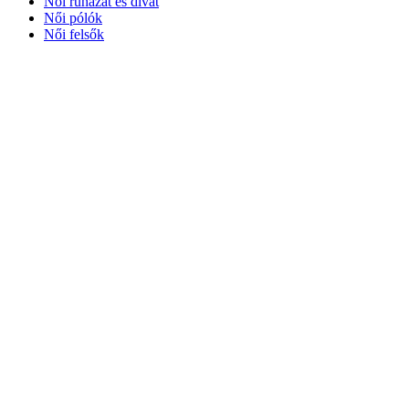
Női ruházat és divat
Női pólók
Női felsők