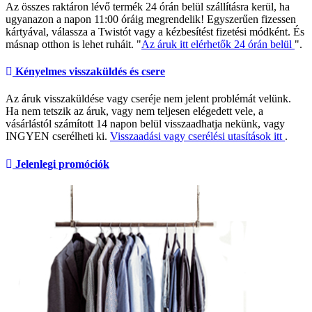
Az összes raktáron lévő termék 24 órán belül szállításra kerül, ha
ugyanazon a napon 11:00 óráig megrendelik! Egyszerűen fizessen
kártyával, válassza a Twistót vagy a kézbesítést fizetési módként. És
másnap otthon is lehet ruháit. "
Az áruk itt elérhetők 24 órán belül
".
Kényelmes visszaküldés és csere
Az áruk visszaküldése vagy cseréje nem jelent problémát velünk.
Ha nem tetszik az áruk, vagy nem teljesen elégedett vele, a
vásárlástól számított 14 napon belül visszaadhatja nekünk, vagy
INGYEN cserélheti ki.
Visszaadási vagy cserélési utasítások itt
.
Jelenlegi promóciók