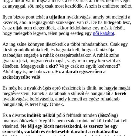
fog, amikor várni fogsz a mosásra és szárításra. De ez nem ér véget
az anyaggal, sőt, még csak most kezdődik. A szín is említésre méltó.
Ilyen biztos pont tehát a
ujjatlan
nyakkivágás, amely ott melegíti a
kezedet, ahol a legnagyobb szükséged van rá. De ha hidegebb lesz,
és az ujjak nem elegendőek, akkor feldobhatsz egy másik felsőt,
hogy melegebb legyen, télen pedig esetleg egy
női kabátot
.
Az ing színe könnyen illeszkedik a többi ruhadarabhoz. Csak egy
kicsit gondolkodnia kell, és hagynia kell, hogy a fantáziája
szabadjára engedje a ruhák összepárosításakor. A ruhák színe
gyakran jelzi, hogyan érzi magát, vagy min megy keresztül az
életében. Megegyezik a
ekr
? Vagy csak az egyik kedvenced?
Akárhogy is, ne habozzon.
Ez a darab egyszerűen a
szekrényedbe való
És még ha a nyakkivágás apró részletnek is tűnik, ne hagyja magát
megtéveszteni. Ennek a darabnak a stílusát és hangulatát a
kerek
nyakkivágása befolyásolja, amely kiemeli az egész ruhadarab
hangulatát, és teret hagy Önnek.
Ez a divatos
indíték nélkül
póló felfrissít minden (látszólag)
unalmas öltözéket. Végül is nem csak a minta nélküli ruhákat kell
viselned.
Ne félj egy kicsit merészkedni, és szerezz be egy
színesebb, vadabb és érdekesebb darabot a ruhatáradba
.