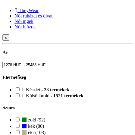
TheyWear
Női ruházat és divat
Női ingek
Női blúzok
x
Ár
Elérhetőség
Készlet -
23 termékek
Külső tároló -
1521 termékek
Színes
zold (92)
kek (80)
ekr (103)