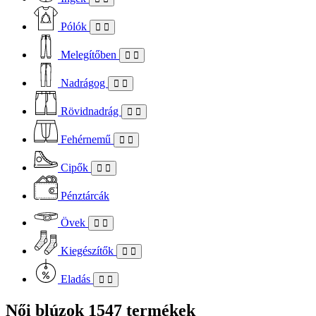
Pólók
Melegítőben
Nadrágog
Rövidnadrág
Fehérnemű
Cipők
Pénztárcák
Övek
Kiegészítők
Eladás
Női blúzok
1547 termékek