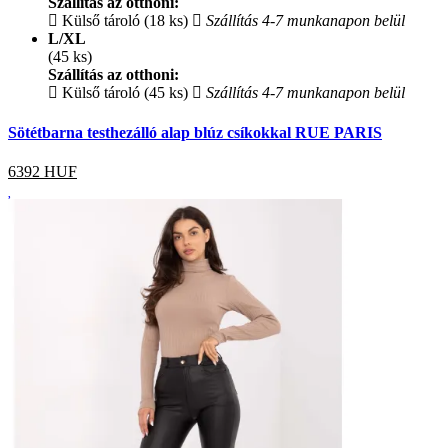
Szállítás az otthoni:
Külső tároló (18 ks)
Szállítás 4-7 munkanapon belül
L/XL
(45 ks)
Szállítás az otthoni:
Külső tároló (45 ks)
Szállítás 4-7 munkanapon belül
Sötétbarna testhezálló alap blúz csíkokkal RUE PARIS
6392
HUF