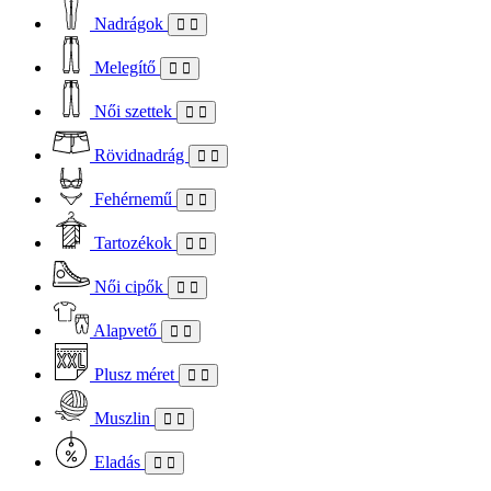
Nadrágok
Melegítő
Női szettek
Rövidnadrág
Fehérnemű
Tartozékok
Női cipők
Alapvető
Plusz méret
Muszlin
Eladás