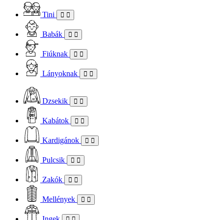
Tini
Babák
Fiúknak
Lányoknak
Dzsekik
Kabátok
Kardigánok
Pulcsik
Zakók
Mellények
Ingek