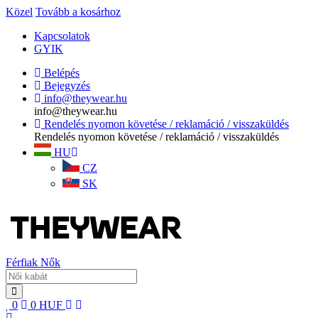
Közel
Tovább a kosárhoz
Kapcsolatok
GYIK
Belépés
Bejegyzés
info@theywear.hu
info@theywear.hu
Rendelés nyomon követése / reklamáció / visszaküldés
Rendelés nyomon követése / reklamáció / visszaküldés
HU
CZ
SK
Férfiak
Nők
0
0
HUF