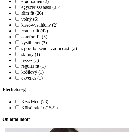
ergonomiai (2)
egyszer-szabasu (35)
slim-fit (26)
volný (6)
kisse-vystihleny (2)
regular fit (42)
comfort fit (5)
vystihleny (2)
s prodlouženou zadní částí (2)
skinny (1)
feszes (3)
regular fit (1)
košilový (1)
egyenes (1)
Elérhetőség
Készleten (23)
Külső raktár (1521)
Ön által látott