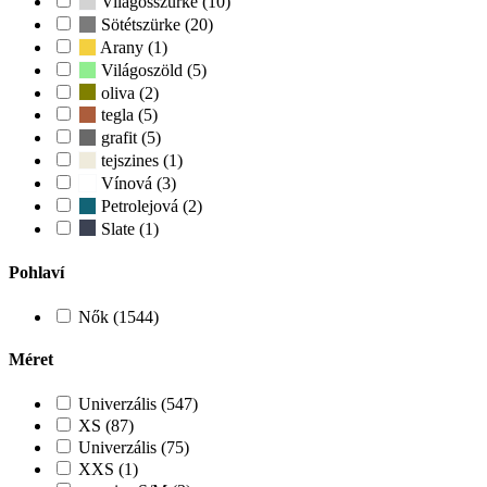
Világosszürke (10)
Sötétszürke (20)
Arany (1)
Világoszöld (5)
oliva (2)
tegla (5)
grafit (5)
tejszines (1)
Vínová (3)
Petrolejová (2)
Slate (1)
Pohlaví
Nők (1544)
Méret
Univerzális (547)
XS (87)
Univerzális (75)
XXS (1)