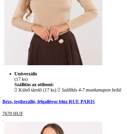
Univerzális
(17 ks)
Szállítás az otthoni:
Külső tároló (17 ks)
Szállítás 4-7 munkanapon belül
Bézs, testhezálló, félgalléros blúz RUE PARIS
7670
HUF