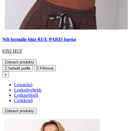
Női formális blúz RUE PARIS barna
6392
HUF
Zobrazit produkty
Seřadit podle
Filtrovat
x
Legutolsó
Legkedveltebb
Legkisebbtől
Csökkenő
Zobrazit produkty