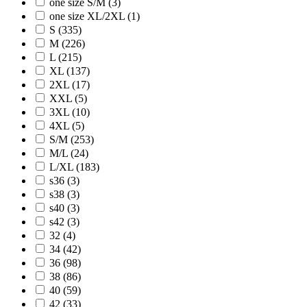
one size S/M (3)
one size XL/2XL (1)
S (335)
M (226)
L (215)
XL (137)
2XL (17)
XXL (5)
3XL (10)
4XL (5)
S/M (253)
M/L (24)
L/XL (183)
s36 (3)
s38 (3)
s40 (3)
s42 (3)
32 (4)
34 (42)
36 (98)
38 (86)
40 (59)
42 (33)