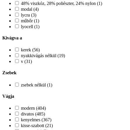
48% viszkóz, 28% poliészter, 24% nylon (1)
modal (4)
lycra (3)
műbőr (1)
lyocell (1)
Kivágva a
kerek (56)
nyakkivágás nélkül (19)
v (31)
Zsebek
zsebek nélkül (1)
Vágja
modern (404)
divatos (485)
kenyelmes (367)
kisse-szabott (21)