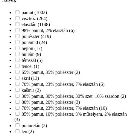
pamut (1002)
viszkóz (264)
elasztán (1148)
98% pamut, 2% elasztán (6)
poliészter (419)
poliamid (24)
nejlon (17)
hullám (9)
fémszál (5)
tencel (1)
65% pamut, 35% poliészter (2)
akril (13)
70% pamut, 23% poliészter, 7% elasztán (6)
kašmir (2)
30% pamut, 30% poliészter, 30% szet, 10% szardon (2)
80% pamut, 20% poliészter (3)
70% pamut, 23% poliészter, 7% elasztán (10)
85% pamut, 10% poliészter, 3% műselyem, 2% elasztán
(3)
poliuretán (2)
len (2)