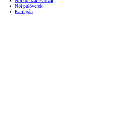
Női ruházat és divat
Női pulóverek
Kardigán