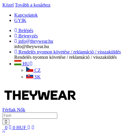
Közel
Tovább a kosárhoz
Kapcsolatok
GYIK
Belépés
Bejegyzés
info@theywear.hu
info@theywear.hu
Rendelés nyomon követése / reklamáció / visszaküldés
Rendelés nyomon követése / reklamáció / visszaküldés
HU
CZ
SK
Férfiak
Nők
0
0
HUF