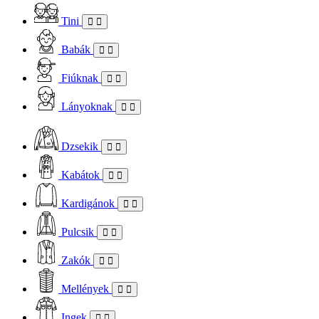
Tini
Babák
Fiúknak
Lányoknak
Dzsekik
Kabátok
Kardigánok
Pulcsik
Zakók
Mellények
Ingek