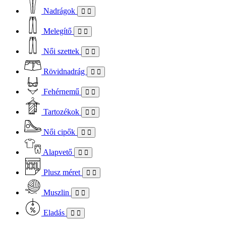
Nadrágok
Melegítő
Női szettek
Rövidnadrág
Fehérnemű
Tartozékok
Női cipők
Alapvető
Plusz méret
Muszlin
Eladás