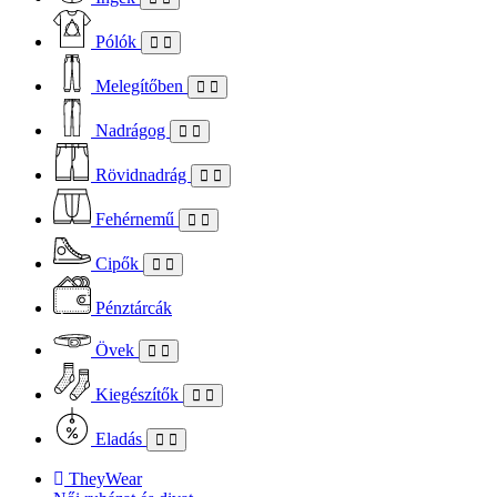
Pólók
Melegítőben
Nadrágog
Rövidnadrág
Fehérnemű
Cipők
Pénztárcák
Övek
Kiegészítők
Eladás
TheyWear