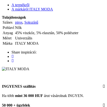
A termékről
A márkáról ITALY MODA
Tulajdonságok
Színes
piros
,
Sokszínű
Pohlaví
Nők
Anyag
45% viszkóz, 5% elasztán, 50% poliészter
Méret
Univerzális
Márka
ITALY MODA
Share inspiráció:
INGYENES szállítás
Ha több
mint 36 000 HUF
árut vásárolnak INGYEN.
50 000 + ügyfelek