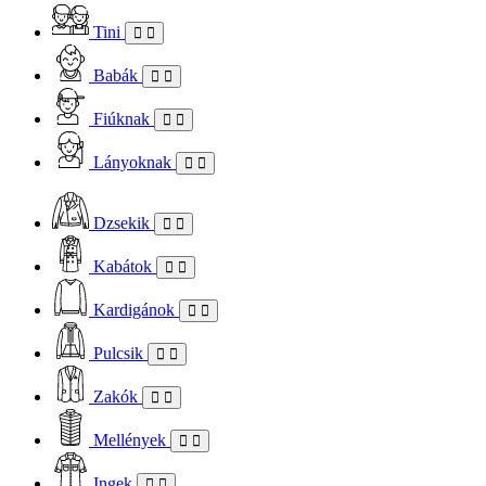
Tini
Babák
Fiúknak
Lányoknak
Dzsekik
Kabátok
Kardigánok
Pulcsik
Zakók
Mellények
Ingek