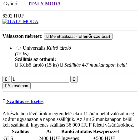
Gyártó:
ITALY MODA
6392
HUF
Válasszon méretet:
Mérettáblázat -
Ellenőrizze árait
Univerzális
Külső tároló
(15 ks)
Szállítás az otthoni:
Külső tároló (15 ks)
Szállítás 4-7 munkanapon belül
A kosárban
Szállítás és fizetés
A készletben lévő áruk megrendelésekor 11 órán belül valósul meg.
az árut ugyanazon a napon szállítjuk. Az árut 2 munkanapon belül
kell szállítani. Ingyenes szállítás 36 000 HUF feletti vásárlásokhoz.
Szállítás
Ár
Banki átutalás
Készpénzzel
GLS
2400 HUF
Ingyenes
+500 HUF