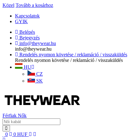
Közel
Tovább a kosárhoz
Kapcsolatok
GYIK
Belépés
Bejegyzés
info@theywear.hu
info@theywear.hu
Rendelés nyomon követése / reklamáció / visszaküldés
Rendelés nyomon követése / reklamáció / visszaküldés
HU
CZ
SK
Férfiak
Nők
0
0
HUF