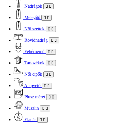
Nadrágok
Melegítő
Női szettek
Rövidnadrág
Fehérnemű
Tartozékok
Női cipők
Alapvető
Plusz méret
Muszlin
Eladás