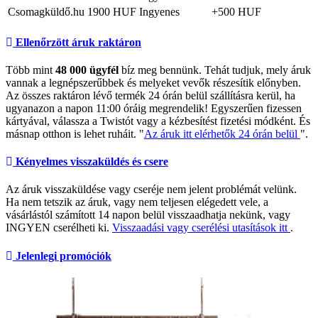
Csomagküldő.hu
1900 HUF
Ingyenes
+500 HUF
Ellenőrzött áruk raktáron
Több mint
48 000 ügyfél
bíz meg bennünk. Tehát tudjuk, mely áruk
vannak a legnépszerűbbek és melyeket vevők részesítik előnyben.
Az összes raktáron lévő termék 24 órán belül szállításra kerül, ha
ugyanazon a napon 11:00 óráig megrendelik! Egyszerűen fizessen
kártyával, válassza a Twistót vagy a kézbesítést fizetési módként. És
másnap otthon is lehet ruháit. "
Az áruk itt elérhetők 24 órán belül
".
Kényelmes visszaküldés és csere
Az áruk visszaküldése vagy cseréje nem jelent problémát velünk.
Ha nem tetszik az áruk, vagy nem teljesen elégedett vele, a
vásárlástól számított 14 napon belül visszaadhatja nekünk, vagy
INGYEN cserélheti ki.
Visszaadási vagy cserélési utasítások itt
.
Jelenlegi promóciók