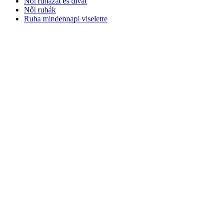
Női ruházat és divat
Női ruhák
Ruha mindennapi viseletre