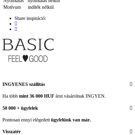
Nyomtatás
nyomtatás nélkül
Motívum
indíték nélkül
Share inspiráció:
INGYENES szállítás
Ha több
mint 36 000 HUF
árut vásárolnak INGYEN.
50 000 + ügyfelek
Pontosan ennyi elégedett
ügyfelünk
van már.
Visszatér