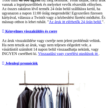
Több mint
48 000 ügyfél
bíz meg bennünk. Tehát tudjuk, mely áruk
vannak a legnépszerűbbek és melyeket vevők részesítik előnyben.
Az összes raktáron lévő termék 24 órán belül szállításra kerül, ha
ugyanazon a napon 11:00 óráig megrendelik! Egyszerűen fizessen
kártyával, válassza a Twistót vagy a kézbesítést fizetési módként. És
másnap otthon is lehet ruháit. "
Az áruk itt elérhetők 24 órán belül
".
Kényelmes visszaküldés és csere
Az áruk visszaküldése vagy cseréje nem jelent problémát velünk.
Ha nem tetszik az áruk, vagy nem teljesen elégedett vele, a
vásárlástól számított 14 napon belül visszaadhatja nekünk, vagy
INGYEN cserélheti ki.
Visszaadási vagy cserélési utasítások itt
.
Jelenlegi promóciók