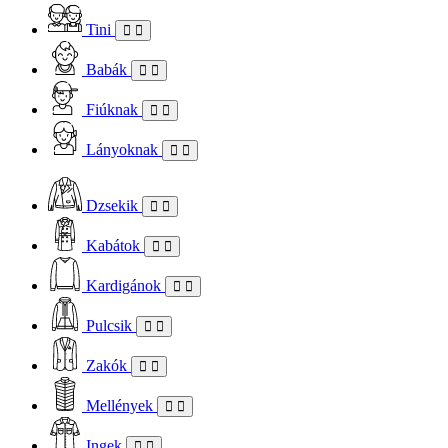
Tini
Babák
Fiúknak
Lányoknak
Dzsekik
Kabátok
Kardigánok
Pulcsik
Zakók
Mellények
Ingek