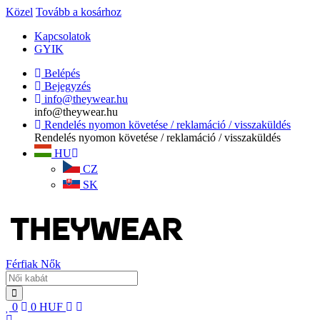
Közel
Tovább a kosárhoz
Kapcsolatok
GYIK
Belépés
Bejegyzés
info@theywear.hu
info@theywear.hu
Rendelés nyomon követése / reklamáció / visszaküldés
Rendelés nyomon követése / reklamáció / visszaküldés
HU
CZ
SK
Férfiak
Nők
0
0
HUF