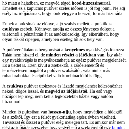
hó miatt a hajadban, ez megvéd téged
hood-huzozsinorral
.
Emellett ez a kapucnis pulóver szeles időben is jól fog jönni. Ne adj
esélyt az időjárásnak, hogy tönkretegye a hosszú, formás frizurádat
Ennek a pulcsinak az előnye, a jó szabás mellett, a praktikus
csuklyas
zsebek. Könnyen tárolja az összes lényeges dolgot a
telefontól a pénztárcán át az autókulcsokig. Így elkerülheti, hogy
olyan táskát cipeljen, amelyben esetleg túl sok hely van.
A pulóver általános benyomását a
kenyelmes
nyakkivágás fokozza.
Talán nem hiszed el, de
minden részlet a játékban van
. Így akár
egy nyakkivágás is megváltoztathatja az egész pulóver megjelenését.
És a tiédet is. Ezen kívül a zsebektől, a záróelemektől és
természetesen magától a pulóver szabásától, valamint a más
ruhadarabokkal és cipőkkel való kombinációtól is függ
A
csuklyas
pulóver titokzatos és lázadó megjelenést kölcsönözhet
neked, dögös leszel, és
megvéd az időjárástól
. Ha eső vagy
hózápor lep meg, nem kell a legközelebbi házba vagy autóba
húzódnod.
Minden jó pulcsiban van
hosszu-ujju
, hogy megvédjen a hidegtől
és a széltől. Így ezt a felsőt gyakorlatilag egész évben viselheti.
Tavasszal és ősszel a pulóver elég melegen tart. És amikor már nem
elég az időjárás szeszélyeihez, vegyél elő a szekrényből egy
bundu
,