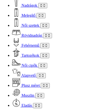
Nadrágok
Melegítő
Női szettek
Rövidnadrág
Fehérnemű
Tartozékok
Női cipők
Alapvető
Plusz méret
Muszlin
Eladás