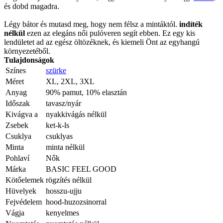
és dobd magadra.
Légy bátor és mutasd meg, hogy nem félsz a mintáktól.
indíték
nélkül
ezen az elegáns női pulóveren segít ebben. Ez egy kis
lendületet ad az egész öltözéknek, és kiemeli Önt az egyhangú
környezetéből.
Tulajdonságok
Színes
szürke
Méret
XL, 2XL, 3XL
Anyag
90% pamut, 10% elasztán
Időszak
tavasz/nyár
Kivágva a
nyakkivágás nélkül
Zsebek
ket-k-ls
Csuklya
csuklyas
Minta
minta nélkül
Pohlaví
Nők
Márka
BASIC FEEL GOOD
Kötőelemek
rögzítés nélkül
Hüvelyek
hosszu-ujju
Fejvédelem
hood-huzozsinorral
Vágja
kenyelmes