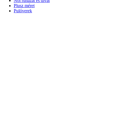
Női ruházat és divat
Plusz méret
Pulóverek