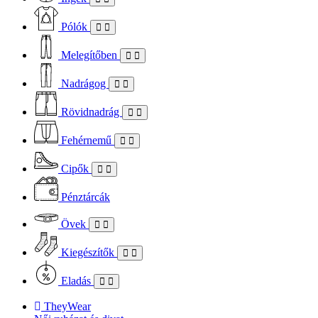
Pólók
Melegítőben
Nadrágog
Rövidnadrág
Fehérnemű
Cipők
Pénztárcák
Övek
Kiegészítők
Eladás
TheyWear