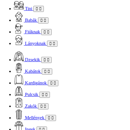
Tini
Babák
Fiúknak
Lányoknak
Dzsekik
Kabátok
Kardigánok
Pulcsik
Zakók
Mellények
Ingek