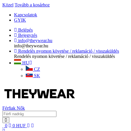
Közel
Tovább a kosárhoz
Kapcsolatok
GYIK
Belépés
Bejegyzés
info@theywear.hu
info@theywear.hu
Rendelés nyomon követése / reklamáció / visszaküldés
Rendelés nyomon követése / reklamáció / visszaküldés
HU
CZ
SK
Férfiak
Nők
0
0
HUF