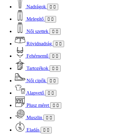
Nadrágok
Melegítő
Női szettek
Rövidnadrág
Fehérnemű
Tartozékok
Női cipők
Alapvető
Plusz méret
Muszlin
Eladás