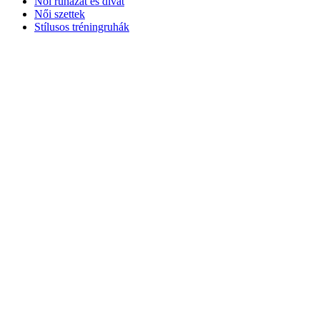
Női ruházat és divat
Női szettek
Stílusos tréningruhák