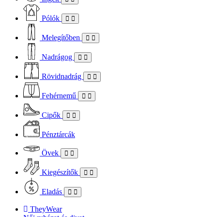
Pólók
Melegítőben
Nadrágog
Rövidnadrág
Fehérnemű
Cipők
Pénztárcák
Övek
Kiegészítők
Eladás
TheyWear