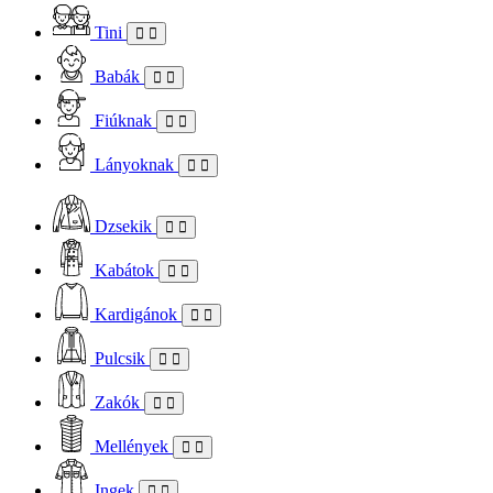
Tini
Babák
Fiúknak
Lányoknak
Dzsekik
Kabátok
Kardigánok
Pulcsik
Zakók
Mellények
Ingek