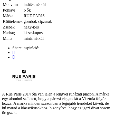
Motívum
indíték nélkül
Pohlaví
Nők
Márka
RUE PARIS
Kötőelemek
gombok-cipzarak
Zsebek
negy-k-ls
Nadrág
kisse-kupos
Minta
minta nélkül
Share inspiráció:
A Rue Paris 2014 óta van jelen a lengyel ruházati piacon. A márka
egy álomból született, hogy a párizsi eleganciát a Visztula folyóra
hozza. A márka minden szezonban a legújabb trendeket követi, de
hű marad a klasszikusokhoz, bizonyítva, hogy az igazi divat sosem
öregszik.