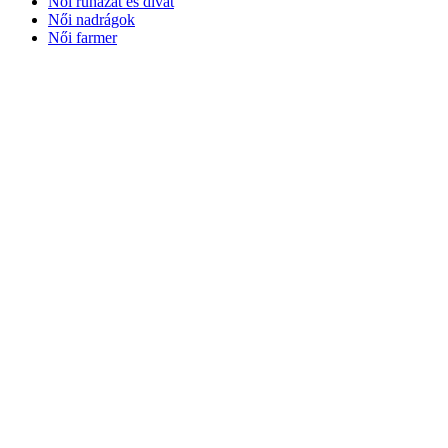
Női ruházat és divat
Női nadrágok
Női farmer