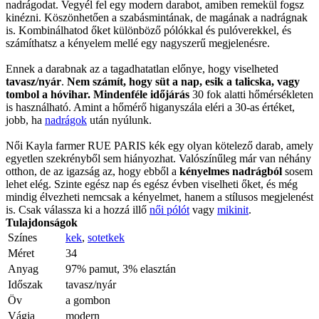
nadrágodat. Vegyél fel egy modern darabot, amiben remekül fogsz
kinézni. Köszönhetően a szabásmintának, de magának a nadrágnak
is. Kombinálhatod őket különböző pólókkal és pulóverekkel, és
számíthatsz a kényelem mellé egy nagyszerű megjelenésre.
Ennek a darabnak az a tagadhatatlan előnye, hogy viselheted
tavasz/nyár
.
Nem számít, hogy süt a nap, esik a talicska, vagy
tombol a hóvihar. Mindenféle időjárás
30 fok alatti hőmérsékleten
is használható. Amint a hőmérő higanyszála eléri a 30-as értéket,
jobb, ha
nadrágok
után nyúlunk.
Női Kayla farmer RUE PARIS kék egy olyan kötelező darab, amely
egyetlen szekrényből sem hiányozhat. Valószínűleg már van néhány
otthon, de az igazság az, hogy ebből a
kényelmes nadrágból
sosem
lehet elég. Szinte egész nap és egész évben viselheti őket, és még
mindig élvezheti nemcsak a kényelmet, hanem a stílusos megjelenést
is. Csak válassza ki a hozzá illő
női pólót
vagy
mikinit
.
Tulajdonságok
Színes
kek
,
sotetkek
Méret
34
Anyag
97% pamut, 3% elasztán
Időszak
tavasz/nyár
Öv
a gombon
Vágja
modern