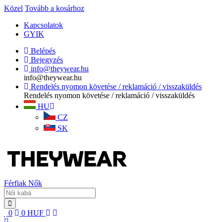
Közel
Tovább a kosárhoz
Kapcsolatok
GYIK
Belépés
Bejegyzés
info@theywear.hu
info@theywear.hu
Rendelés nyomon követése / reklamáció / visszaküldés
Rendelés nyomon követése / reklamáció / visszaküldés
HU
CZ
SK
Férfiak
Nők
0
0
HUF