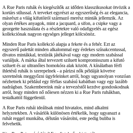
A Rue Paris ruhák és kiegészítők az időtlen klasszikusokat ötvözik a
kortárs stílussal. A terveket egyrészt az egyszerűség és az elegancia,
másrészt a világ kifutóiról származó merész minták jellemzik. Az
olyan értékes anyagok, mint a jacquard, a sifon, a csipke vagy a
georgette használata és a részletekre való odafigyelés az egész
kollekciónak nagyon egységes jelleget kölcsönöz.
Minden Rue Paris kollekció alapja a fekete és a fehér. Ezt az
egyszerű palettát minden alkalommal egy érdekes színakcentussal,
divatos mintákkal, textúrák játékával vagy egy modern szabással
variáljuk. A márka által tervezett sziluett kompromisszum a kifutó
sziluett és az ultranőies homokóra alak között. A kínálatban férfi
ihletésű ruhák is szerepelnek - a párizsi nők példáját követve
szeretnénk meggyőzni ügyfeleinket arról, hogy ugyanolyan vonzóan
nézhetnek ki például egy férfias szabású kabátban vagy egy lazább
nadrágban. Szakembereink már a tervezéstől kezdve gondoskodnak
arról, hogy minden nő nőiesen nézzen ki a Rue Paris ruhákban,
testalkattól függetlenül.
A Rue Paris ruhái ideálisak mind hivatalos, mind alkalmi
helyzetekben. A vásárlók különösen értékelik, hogy ugyanazt a
ruhát reggel munkába, délután vásárolni, este pedig buliba is
felvehetik.