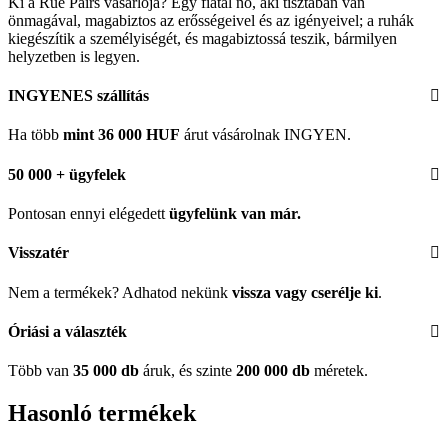
Ki a Rue Pairs vásárlója? Egy fiatal nő, aki tisztában van
önmagával, magabiztos az erősségeivel és az igényeivel; a ruhák
kiegészítik a személyiségét, és magabiztossá teszik, bármilyen
helyzetben is legyen.
INGYENES szállítás
Ha több
mint 36 000 HUF
árut vásárolnak INGYEN.
50 000 + ügyfelek
Pontosan ennyi elégedett
ügyfelünk
van már.
Visszatér
Nem a termékek? Adhatod nekünk
vissza vagy cserélje ki
.
Óriási a választék
Több van
35 000 db
áruk, és szinte
200 000 db
méretek.
Hasonló termékek