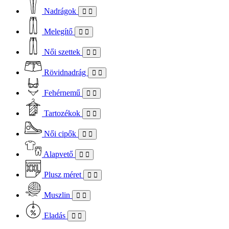
Nadrágok
Melegítő
Női szettek
Rövidnadrág
Fehérnemű
Tartozékok
Női cipők
Alapvető
Plusz méret
Muszlin
Eladás