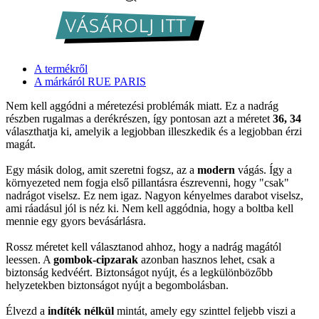
A termékről
A márkáról RUE PARIS
Nem kell aggódni a méretezési problémák miatt. Ez a nadrág
részben rugalmas a derékrészen, így pontosan azt a méretet
36, 34
választhatja ki, amelyik a legjobban illeszkedik és a legjobban érzi
magát.
Egy másik dolog, amit szeretni fogsz, az a
modern
vágás. Így a
környezeted nem fogja első pillantásra észrevenni, hogy "csak"
nadrágot viselsz. Ez nem igaz. Nagyon kényelmes darabot viselsz,
ami ráadásul jól is néz ki. Nem kell aggódnia, hogy a boltba kell
mennie egy gyors bevásárlásra.
Rossz méretet kell választanod ahhoz, hogy a nadrág magától
leessen. A
gombok-cipzarak
azonban hasznos lehet, csak a
biztonság kedvéért. Biztonságot nyújt, és a legkülönbözőbb
helyzetekben biztonságot nyújt a begombolásban.
Élvezd a
indíték nélkül
mintát, amely egy szinttel feljebb viszi a