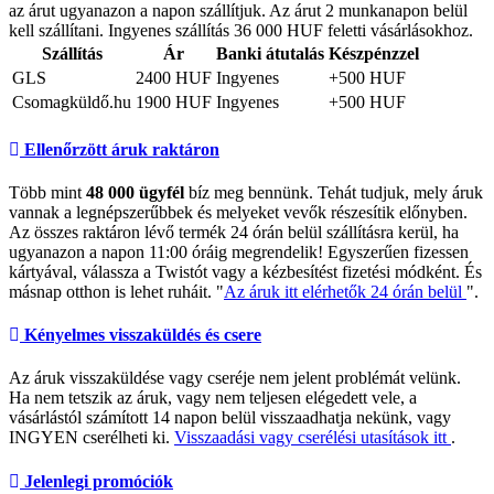
az árut ugyanazon a napon szállítjuk. Az árut 2 munkanapon belül
kell szállítani. Ingyenes szállítás 36 000 HUF feletti vásárlásokhoz.
Szállítás
Ár
Banki átutalás
Készpénzzel
GLS
2400 HUF
Ingyenes
+500 HUF
Csomagküldő.hu
1900 HUF
Ingyenes
+500 HUF
Ellenőrzött áruk raktáron
Több mint
48 000 ügyfél
bíz meg bennünk. Tehát tudjuk, mely áruk
vannak a legnépszerűbbek és melyeket vevők részesítik előnyben.
Az összes raktáron lévő termék 24 órán belül szállításra kerül, ha
ugyanazon a napon 11:00 óráig megrendelik! Egyszerűen fizessen
kártyával, válassza a Twistót vagy a kézbesítést fizetési módként. És
másnap otthon is lehet ruháit. "
Az áruk itt elérhetők 24 órán belül
".
Kényelmes visszaküldés és csere
Az áruk visszaküldése vagy cseréje nem jelent problémát velünk.
Ha nem tetszik az áruk, vagy nem teljesen elégedett vele, a
vásárlástól számított 14 napon belül visszaadhatja nekünk, vagy
INGYEN cserélheti ki.
Visszaadási vagy cserélési utasítások itt
.
Jelenlegi promóciók