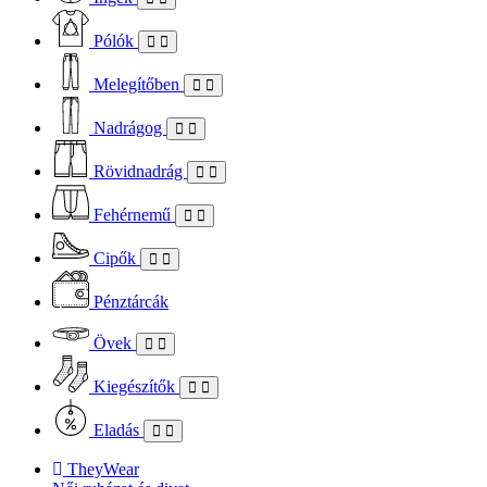
Pólók
Melegítőben
Nadrágog
Rövidnadrág
Fehérnemű
Cipők
Pénztárcák
Övek
Kiegészítők
Eladás
TheyWear