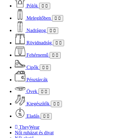
Pólók
Melegítőben
Nadrágog
Rövidnadrág
Fehérnemű
Cipők
Pénztárcák
Övek
Kiegészítők
Eladás
TheyWear
Női ruházat és divat