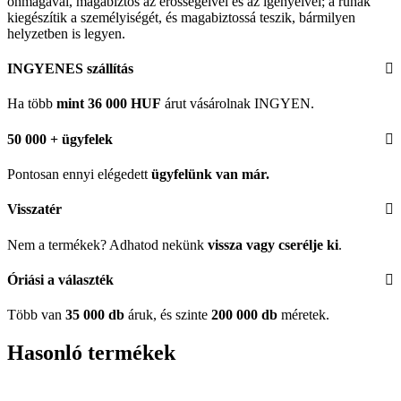
önmagával, magabiztos az erősségeivel és az igényeivel; a ruhák
kiegészítik a személyiségét, és magabiztossá teszik, bármilyen
helyzetben is legyen.
INGYENES szállítás
Ha több
mint 36 000 HUF
árut vásárolnak INGYEN.
50 000 + ügyfelek
Pontosan ennyi elégedett
ügyfelünk
van már.
Visszatér
Nem a termékek? Adhatod nekünk
vissza vagy cserélje ki
.
Óriási a választék
Több van
35 000 db
áruk, és szinte
200 000 db
méretek.
Hasonló termékek