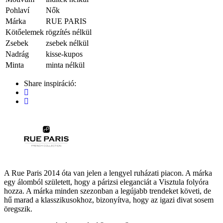
Pohlaví
Nők
Márka
RUE PARIS
Kötőelemek
rögzítés nélkül
Zsebek
zsebek nélkül
Nadrág
kisse-kupos
Minta
minta nélkül
Share inspiráció:
A Rue Paris 2014 óta van jelen a lengyel ruházati piacon. A márka
egy álomból született, hogy a párizsi eleganciát a Visztula folyóra
hozza. A márka minden szezonban a legújabb trendeket követi, de
hű marad a klasszikusokhoz, bizonyítva, hogy az igazi divat sosem
öregszik.