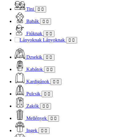
Tini
Babák
Fiúknak
Lányoknak
Dzsekik
Kabátok
Kardigánok
Pulcsik
Zakók
Mellények
Ingek