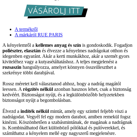
A termékről
A márkáról RUE PARIS
A kényelemről a
kellemes anyag és szín
is gondoskodik. Fogadjon
poliészter, elasztán
és élvezze a kényelmes nadrágokat otthon és
idegenben egyaránt. Akár a kerti munkákhoz, akár a szemét gyors
kiviteléhez vagy a kutyasétáltatáshoz. A teljes megjelenést a
rozsaszin
hangsúlyozza, amelyet könnyen összeilleszthet a
szekrénye többi darabjával.
Rossz méretet kell választanod ahhoz, hogy a nadrág magától
leessen. A
rögzítés nélkül
azonban hasznos lehet, csak a biztonság
kedvéért. Biztonságot nyújt, és a legkülönbözőbb helyzetekben
biztonságot nyújt a begombolásban.
Élvezd a
indíték nélkül
mintát, amely egy szinttel feljebb viszi a
nadrágodat. Vegyél fel egy modern darabot, amiben remekül fogsz
kinézni. Köszönhetően a szabásmintának, de magának a nadrágnak
is. Kombinálhatod őket különböző pólókkal és pulóverekkel, és
számíthatsz a kényelem mellé egy nagyszerű megjelenésre.