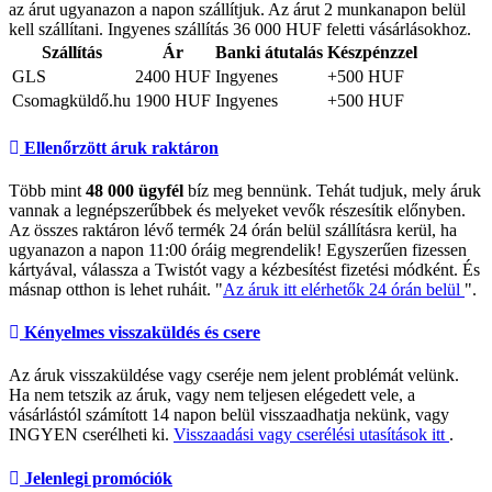
az árut ugyanazon a napon szállítjuk. Az árut 2 munkanapon belül
kell szállítani. Ingyenes szállítás 36 000 HUF feletti vásárlásokhoz.
Szállítás
Ár
Banki átutalás
Készpénzzel
GLS
2400 HUF
Ingyenes
+500 HUF
Csomagküldő.hu
1900 HUF
Ingyenes
+500 HUF
Ellenőrzött áruk raktáron
Több mint
48 000 ügyfél
bíz meg bennünk. Tehát tudjuk, mely áruk
vannak a legnépszerűbbek és melyeket vevők részesítik előnyben.
Az összes raktáron lévő termék 24 órán belül szállításra kerül, ha
ugyanazon a napon 11:00 óráig megrendelik! Egyszerűen fizessen
kártyával, válassza a Twistót vagy a kézbesítést fizetési módként. És
másnap otthon is lehet ruháit. "
Az áruk itt elérhetők 24 órán belül
".
Kényelmes visszaküldés és csere
Az áruk visszaküldése vagy cseréje nem jelent problémát velünk.
Ha nem tetszik az áruk, vagy nem teljesen elégedett vele, a
vásárlástól számított 14 napon belül visszaadhatja nekünk, vagy
INGYEN cserélheti ki.
Visszaadási vagy cserélési utasítások itt
.
Jelenlegi promóciók