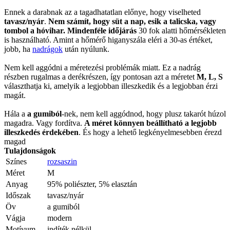
Ennek a darabnak az a tagadhatatlan előnye, hogy viselheted
tavasz/nyár
.
Nem számít, hogy süt a nap, esik a talicska, vagy
tombol a hóvihar. Mindenféle időjárás
30 fok alatti hőmérsékleten
is használható. Amint a hőmérő higanyszála eléri a 30-as értéket,
jobb, ha
nadrágok
után nyúlunk.
Nem kell aggódni a méretezési problémák miatt. Ez a nadrág
részben rugalmas a derékrészen, így pontosan azt a méretet
M, L, S
választhatja ki, amelyik a legjobban illeszkedik és a legjobban érzi
magát.
Hála a
a gumiból
-nek, nem kell aggódnod, hogy plusz takarót húzol
magadra. Vagy fordítva.
A méret könnyen beállítható a legjobb
illeszkedés érdekében
. És hogy a lehető legkényelmesebben érezd
magad
Tulajdonságok
Színes
rozsaszin
Méret
M
Anyag
95% poliészter, 5% elasztán
Időszak
tavasz/nyár
Öv
a gumiból
Vágja
modern
Motívum
indíték nélkül