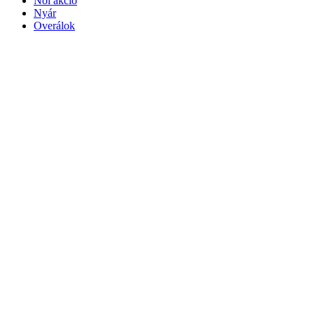
Női akció
Nyár
Overálok