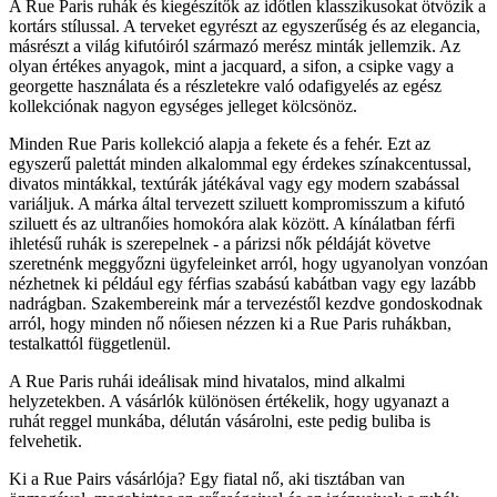
A Rue Paris ruhák és kiegészítők az időtlen klasszikusokat ötvözik a
kortárs stílussal. A terveket egyrészt az egyszerűség és az elegancia,
másrészt a világ kifutóiról származó merész minták jellemzik. Az
olyan értékes anyagok, mint a jacquard, a sifon, a csipke vagy a
georgette használata és a részletekre való odafigyelés az egész
kollekciónak nagyon egységes jelleget kölcsönöz.
Minden Rue Paris kollekció alapja a fekete és a fehér. Ezt az
egyszerű palettát minden alkalommal egy érdekes színakcentussal,
divatos mintákkal, textúrák játékával vagy egy modern szabással
variáljuk. A márka által tervezett sziluett kompromisszum a kifutó
sziluett és az ultranőies homokóra alak között. A kínálatban férfi
ihletésű ruhák is szerepelnek - a párizsi nők példáját követve
szeretnénk meggyőzni ügyfeleinket arról, hogy ugyanolyan vonzóan
nézhetnek ki például egy férfias szabású kabátban vagy egy lazább
nadrágban. Szakembereink már a tervezéstől kezdve gondoskodnak
arról, hogy minden nő nőiesen nézzen ki a Rue Paris ruhákban,
testalkattól függetlenül.
A Rue Paris ruhái ideálisak mind hivatalos, mind alkalmi
helyzetekben. A vásárlók különösen értékelik, hogy ugyanazt a
ruhát reggel munkába, délután vásárolni, este pedig buliba is
felvehetik.
Ki a Rue Pairs vásárlója? Egy fiatal nő, aki tisztában van