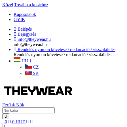
Közel
Tovább a kosárhoz
Kapcsolatok
GYIK
Belépés
Bejegyzés
info@theywear.hu
info@theywear.hu
Rendelés nyomon követése / reklamáció / visszaküldés
Rendelés nyomon követése / reklamáció / visszaküldés
HU
CZ
SK
Férfiak
Nők
0
0
HUF