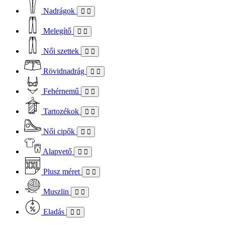
Nadrágok
Melegítő
Női szettek
Rövidnadrág
Fehérnemű
Tartozékok
Női cipők
Alapvető
Plusz méret
Muszlin
Eladás