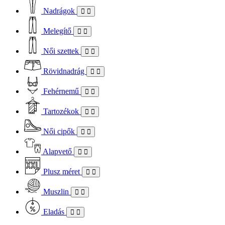
Nadrágok
Melegítő
Női szettek
Rövidnadrág
Fehérnemű
Tartozékok
Női cipők
Alapvető
Plusz méret
Muszlin
Eladás