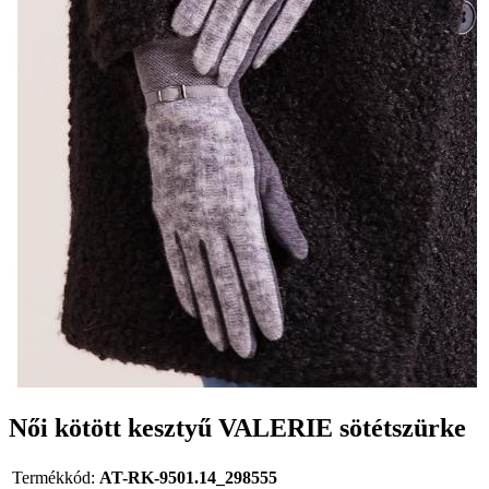
Női kötött kesztyű VALERIE sötétszürke
Termékkód:
AT-RK-9501.14_298555