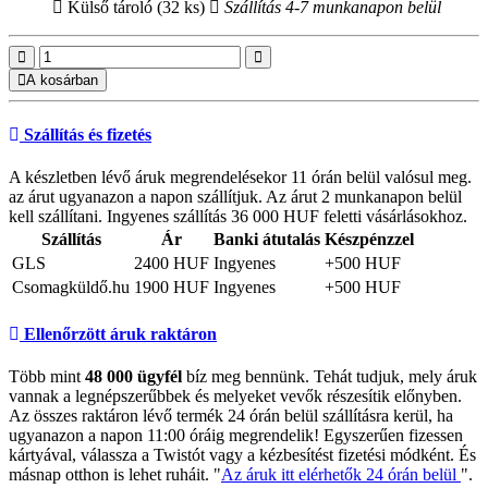
Külső tároló (32 ks)
Szállítás 4-7 munkanapon belül
A kosárban
Szállítás és fizetés
A készletben lévő áruk megrendelésekor 11 órán belül valósul meg.
az árut ugyanazon a napon szállítjuk. Az árut 2 munkanapon belül
kell szállítani. Ingyenes szállítás 36 000 HUF feletti vásárlásokhoz.
Szállítás
Ár
Banki átutalás
Készpénzzel
GLS
2400 HUF
Ingyenes
+500 HUF
Csomagküldő.hu
1900 HUF
Ingyenes
+500 HUF
Ellenőrzött áruk raktáron
Több mint
48 000 ügyfél
bíz meg bennünk. Tehát tudjuk, mely áruk
vannak a legnépszerűbbek és melyeket vevők részesítik előnyben.
Az összes raktáron lévő termék 24 órán belül szállításra kerül, ha
ugyanazon a napon 11:00 óráig megrendelik! Egyszerűen fizessen
kártyával, válassza a Twistót vagy a kézbesítést fizetési módként. És
másnap otthon is lehet ruháit. "
Az áruk itt elérhetők 24 órán belül
".