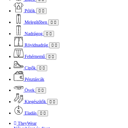
Pólók
Melegítőben
Nadrágog
Rövidnadrág
Fehérnemű
Cipők
Pénztárcák
Övek
Kiegészítők
Eladás
TheyWear