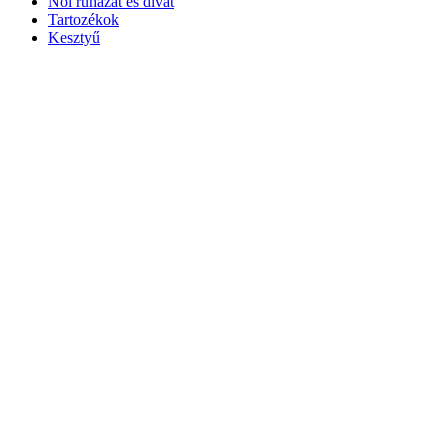
Női ruházat és divat
Tartozékok
Kesztyű