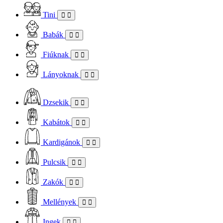
Tini
Babák
Fiúknak
Lányoknak
Dzsekik
Kabátok
Kardigánok
Pulcsik
Zakók
Mellények
Ingek