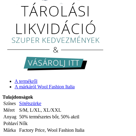
A termékről
A márkáról Wool Fashion Italia
Tulajdonságok
Színes
Sötétszürke
Méret
S/M, L/XL, XL/XXL
Anyag
50% természetes bőr, 50% akril
Pohlaví
Nők
Márka
Factory Price, Wool Fashion Italia