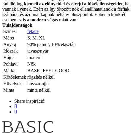
rád illő ing
kiemeli az előnyeidet és elrejti a tökéletlenségeidet
, ha
vannak ilyenek. Ezért az így öltözött nők ellenállhatatlanok a férfiak
számára, és azonnal kapnak néhány pluszpontot. Ebben a konkrét
esetben ez is a
modern
vágás miatt van.
Tulajdonságok
Színes
fekete
Méret
S, M, XL
Anyag
90% pamut, 10% elasztán
Időszak
tavasz/nyár
Vágja
modern
Pohlaví
Nők
Márka
BASIC FEEL GOOD
Kötőelemek
rögzítés nélkül
Hüvelyek
hosszu-ujju
Minta
minta nélkül
Share inspiráció: