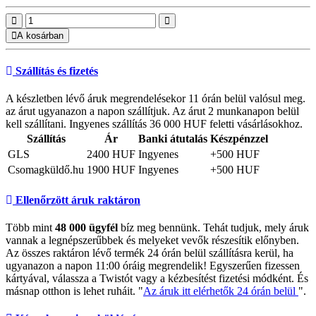
A kosárban
Szállítás és fizetés
A készletben lévő áruk megrendelésekor 11 órán belül valósul meg.
az árut ugyanazon a napon szállítjuk. Az árut 2 munkanapon belül
kell szállítani. Ingyenes szállítás 36 000 HUF feletti vásárlásokhoz.
Szállítás
Ár
Banki átutalás
Készpénzzel
GLS
2400 HUF
Ingyenes
+500 HUF
Csomagküldő.hu
1900 HUF
Ingyenes
+500 HUF
Ellenőrzött áruk raktáron
Több mint
48 000 ügyfél
bíz meg bennünk. Tehát tudjuk, mely áruk
vannak a legnépszerűbbek és melyeket vevők részesítik előnyben.
Az összes raktáron lévő termék 24 órán belül szállításra kerül, ha
ugyanazon a napon 11:00 óráig megrendelik! Egyszerűen fizessen
kártyával, válassza a Twistót vagy a kézbesítést fizetési módként. És
másnap otthon is lehet ruháit. "
Az áruk itt elérhetők 24 órán belül
".