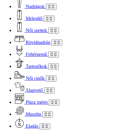
Nadrágok
Melegítő
Női szettek
Rövidnadrág
Fehérnemű
Tartozékok
Női cipők
Alapvető
Plusz méret
Muszlin
Eladás