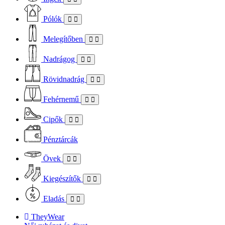
Pólók
Melegítőben
Nadrágog
Rövidnadrág
Fehérnemű
Cipők
Pénztárcák
Övek
Kiegészítők
Eladás
TheyWear