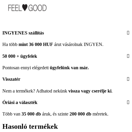
INGYENES szállítás
Ha több
mint 36 000 HUF
árut vásárolnak INGYEN.
50 000 + ügyfelek
Pontosan ennyi elégedett
ügyfelünk
van már.
Visszatér
Nem a termékek? Adhatod nekünk
vissza vagy cserélje ki
.
Óriási a választék
Több van
35 000 db
áruk, és szinte
200 000 db
méretek.
Hasonló termékek