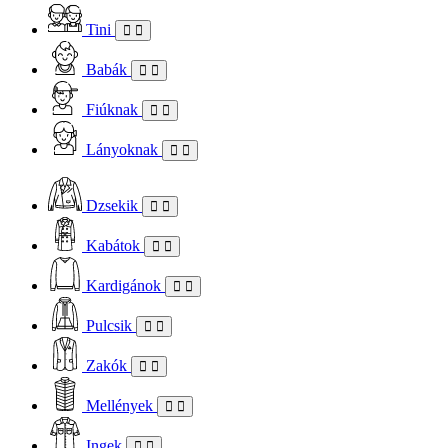
Tini
Babák
Fiúknak
Lányoknak
Dzsekik
Kabátok
Kardigánok
Pulcsik
Zakók
Mellények
Ingek