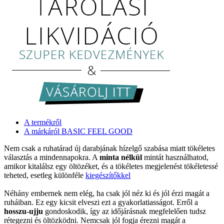
A termékről
A márkáról BASIC FEEL GOOD
Nem csak a ruhatárad új darabjának hízelgő szabása miatt tökéletes
választás a mindennapokra. A
minta nélkül
mintát használhatod,
amikor kitalálsz egy öltözéket, és a tökéletes megjelenést tökéletessé
teheted, esetleg különféle
kiegészítőkkel
Néhány embernek nem elég, ha csak jól néz ki és jól érzi magát a
ruháiban. Ez egy kicsit elveszi ezt a gyakorlatiasságot. Erről a
hosszu-ujju
gondoskodik, így az időjárásnak megfelelően tudsz
rétegezni és öltözködni. Nemcsak jól fogja érezni magát a