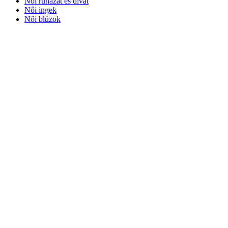
Női ruházat és divat
Női ingek
Női blúzok