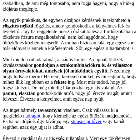
szabadban, de ami még fontosabb, nem fogja hagyni, hogy a hideg
időjárás meglepje.
Az egyik praktikus, de egyben dizájnos kérdésnek is tekinthető a
rögzítés nélkül
rögzítés, amely gondoskodik a kényelmes fel- és
levételről. Így ha reggelente hosszú órákat töltesz a fürdőszobában a
tökéletes frizura megalkotásával, nem kell aggódnod, hogy
öltözködés közben megsérül. Azonban biztosan talál egy egész sor
más előnyét is ennek a kötőelemnek. Sőt, egy egész ruhadarabot is.
Mint minden ruhadarabnál, a szín is fontos. A nappali öltözék
kiválasztásakor
gondoljon a színkombinációkra is, és válasszon
olyan árnyalatokat, amelyek jól működnek együtt
. Nézd meg,
hogy tudsz-e merni? Ha nem, keressen minket, és mi segítünk, hogy
mihez illik legjobban ez a
fekete
ing. Most már tudod, hogy jól
fogsz kinézni. De még mindig hiányozhat egy kis valami. Az
pamut, elasztán
gondoskodik arról, hogy jól érezze magát, amint
felveszi. Élvezze a kényelmet, amit egész nap nyújt.
Az inget bármely
tavasz/nyár
viselheti. Csak válassza ki a
megfelelő
nadrágot
, hogy kiemelje az egész öltözék megjelenését.
És ha az időjárás úgy kívánja, egy
stílusos pulóver
vagy kabát
segíthet, azaz egy ujjat is adhat.
Élvezd a csodálat és az irigység pillantásait. Mert egy tökéletesen