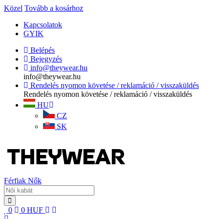
Közel
Tovább a kosárhoz
Kapcsolatok
GYIK
Belépés
Bejegyzés
info@theywear.hu
info@theywear.hu
Rendelés nyomon követése / reklamáció / visszaküldés
Rendelés nyomon követése / reklamáció / visszaküldés
HU
CZ
SK
Férfiak
Nők
0
0
HUF