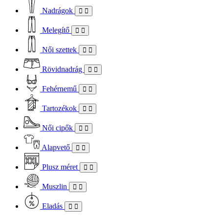
Nadrágok
Melegítő
Női szettek
Rövidnadrág
Fehérnemű
Tartozékok
Női cipők
Alapvető
Plusz méret
Muszlin
Eladás