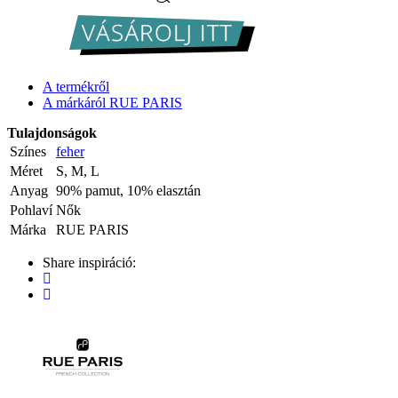
A termékről
A márkáról RUE PARIS
Tulajdonságok
Színes
feher
Méret
S, M, L
Anyag
90% pamut, 10% elasztán
Pohlaví
Nők
Márka
RUE PARIS
Share inspiráció: