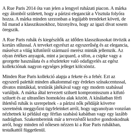
A Rue Paris 2014 óta van jelen a lengyel ruházati piacon. A márka
egy álomból született, hogy a párizsi eleganciát a Visztula folyóra
hozza. A márka minden szezonban a legújabb trendeket követi, de
hű marad a klasszikusokhoz, bizonyítva, hogy az igazi divat sosem
öregszik.
A Rue Paris ruhák és kiegészítők az időtlen klasszikusokat ötvözik a
kortárs stílussal. A terveket egyrészt az egyszerűség és az elegancia,
másrészt a világ kifutóiról származó merész minták jellemzik. Az
olyan értékes anyagok, mint a jacquard, a sifon, a csipke vagy a
georgette használata és a részletekre való odafigyelés az egész
kollekciónak nagyon egységes jelleget kölcsönöz.
Minden Rue Paris kollekció alapja a fekete és a fehér. Ezt az
egyszerű palettát minden alkalommal egy érdekes színakcentussal,
divatos mintákkal, textúrák játékával vagy egy modern szabással
variáljuk. A márka által tervezett sziluett kompromisszum a kifutó
sziluett és az ultranőies homokóra alak között. A kínálatban férfi
ihletésű ruhák is szerepelnek - a párizsi nők példáját követve
szeretnénk meggyőzni ügyfeleinket arról, hogy ugyanolyan vonzóan
nézhetnek ki például egy férfias szabású kabátban vagy egy lazább
nadrágban. Szakembereink már a tervezéstől kezdve gondoskodnak
arról, hogy minden nő nőiesen nézzen ki a Rue Paris ruhákban,
testalkattól függetlenül.