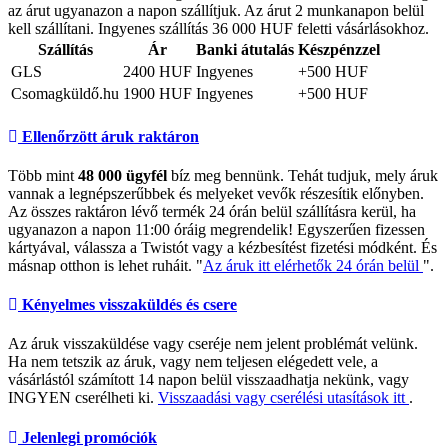
az árut ugyanazon a napon szállítjuk. Az árut 2 munkanapon belül
kell szállítani. Ingyenes szállítás 36 000 HUF feletti vásárlásokhoz.
Szállítás
Ár
Banki átutalás
Készpénzzel
GLS
2400 HUF
Ingyenes
+500 HUF
Csomagküldő.hu
1900 HUF
Ingyenes
+500 HUF
Ellenőrzött áruk raktáron
Több mint
48 000 ügyfél
bíz meg bennünk. Tehát tudjuk, mely áruk
vannak a legnépszerűbbek és melyeket vevők részesítik előnyben.
Az összes raktáron lévő termék 24 órán belül szállításra kerül, ha
ugyanazon a napon 11:00 óráig megrendelik! Egyszerűen fizessen
kártyával, válassza a Twistót vagy a kézbesítést fizetési módként. És
másnap otthon is lehet ruháit. "
Az áruk itt elérhetők 24 órán belül
".
Kényelmes visszaküldés és csere
Az áruk visszaküldése vagy cseréje nem jelent problémát velünk.
Ha nem tetszik az áruk, vagy nem teljesen elégedett vele, a
vásárlástól számított 14 napon belül visszaadhatja nekünk, vagy
INGYEN cserélheti ki.
Visszaadási vagy cserélési utasítások itt
.
Jelenlegi promóciók