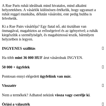
A Rue Paris ruhái ideálisak mind hivatalos, mind alkalmi
helyzetekben. A vásárlók különösen értékelik, hogy ugyanazt a
ruhát reggel munkába, délután vásárolni, este pedig buliba is
felvehetik.
Ki a Rue Pairs vásárlója? Egy fiatal nő, aki tisztában van
önmagával, magabiztos az erősségeivel és az igényeivel; a ruhák
kiegészítik a személyiségét, és magabiztossá teszik, bármilyen
helyzetben is legyen.
INGYENES szállítás
Ha több
mint 36 000 HUF
árut vásárolnak INGYEN.
50 000 + ügyfelek
Pontosan ennyi elégedett
ügyfelünk
van már.
Visszatér
Nem a termékek? Adhatod nekünk
vissza vagy cserélje ki
.
Óriási a választék