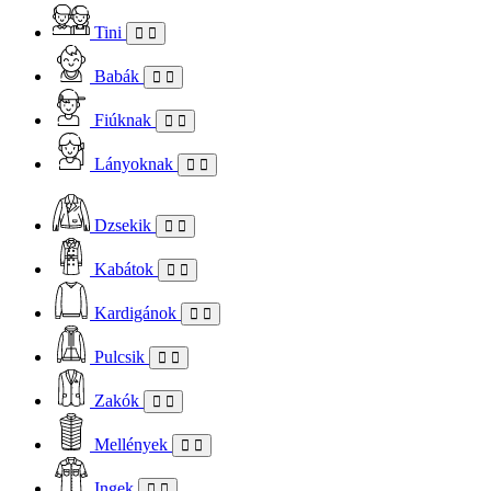
Tini
Babák
Fiúknak
Lányoknak
Dzsekik
Kabátok
Kardigánok
Pulcsik
Zakók
Mellények
Ingek