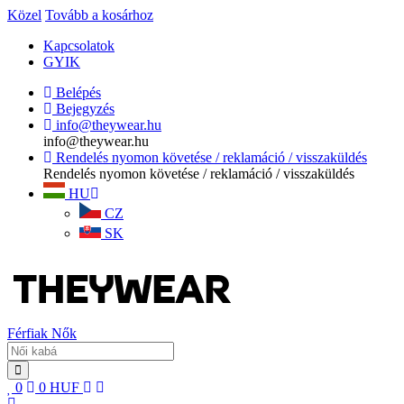
Közel
Tovább a kosárhoz
Kapcsolatok
GYIK
Belépés
Bejegyzés
info@theywear.hu
info@theywear.hu
Rendelés nyomon követése / reklamáció / visszaküldés
Rendelés nyomon követése / reklamáció / visszaküldés
HU
CZ
SK
Férfiak
Nők
0
0
HUF