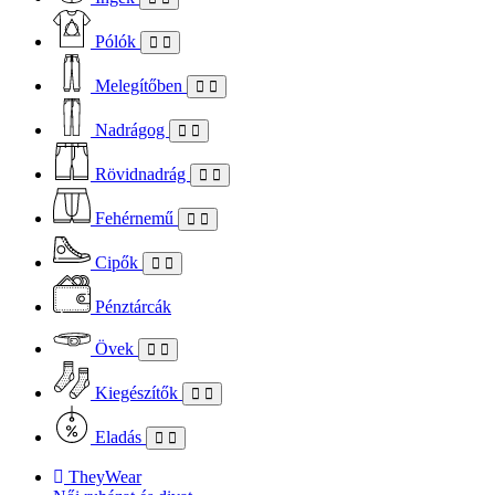
Pólók
Melegítőben
Nadrágog
Rövidnadrág
Fehérnemű
Cipők
Pénztárcák
Övek
Kiegészítők
Eladás
TheyWear