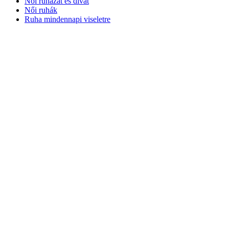
Női ruházat és divat
Női ruhák
Ruha mindennapi viseletre