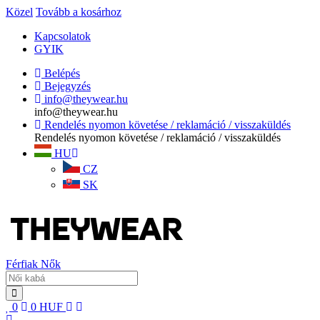
Közel
Tovább a kosárhoz
Kapcsolatok
GYIK
Belépés
Bejegyzés
info@theywear.hu
info@theywear.hu
Rendelés nyomon követése / reklamáció / visszaküldés
Rendelés nyomon követése / reklamáció / visszaküldés
HU
CZ
SK
Férfiak
Nők
0
0
HUF