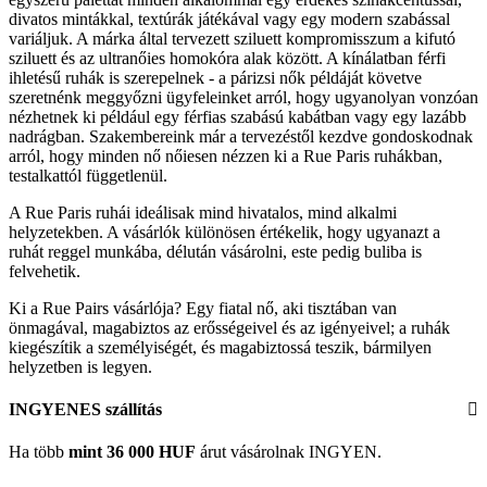
divatos mintákkal, textúrák játékával vagy egy modern szabással
variáljuk. A márka által tervezett sziluett kompromisszum a kifutó
sziluett és az ultranőies homokóra alak között. A kínálatban férfi
ihletésű ruhák is szerepelnek - a párizsi nők példáját követve
szeretnénk meggyőzni ügyfeleinket arról, hogy ugyanolyan vonzóan
nézhetnek ki például egy férfias szabású kabátban vagy egy lazább
nadrágban. Szakembereink már a tervezéstől kezdve gondoskodnak
arról, hogy minden nő nőiesen nézzen ki a Rue Paris ruhákban,
testalkattól függetlenül.
A Rue Paris ruhái ideálisak mind hivatalos, mind alkalmi
helyzetekben. A vásárlók különösen értékelik, hogy ugyanazt a
ruhát reggel munkába, délután vásárolni, este pedig buliba is
felvehetik.
Ki a Rue Pairs vásárlója? Egy fiatal nő, aki tisztában van
önmagával, magabiztos az erősségeivel és az igényeivel; a ruhák
kiegészítik a személyiségét, és magabiztossá teszik, bármilyen
helyzetben is legyen.
INGYENES szállítás
Ha több
mint 36 000 HUF
árut vásárolnak INGYEN.