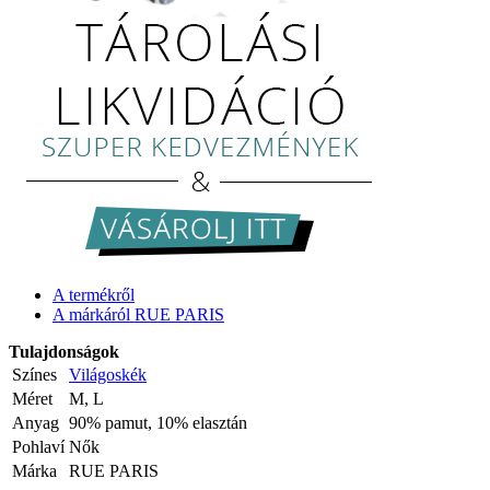
A termékről
A márkáról RUE PARIS
Tulajdonságok
Színes
Világoskék
Méret
M, L
Anyag
90% pamut, 10% elasztán
Pohlaví
Nők
Márka
RUE PARIS