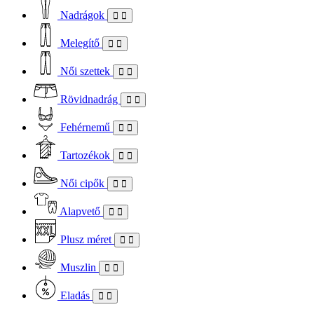
Nadrágok
Melegítő
Női szettek
Rövidnadrág
Fehérnemű
Tartozékok
Női cipők
Alapvető
Plusz méret
Muszlin
Eladás