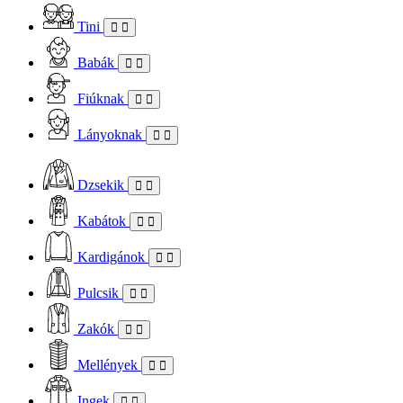
Tini
Babák
Fiúknak
Lányoknak
Dzsekik
Kabátok
Kardigánok
Pulcsik
Zakók
Mellények
Ingek