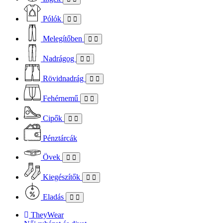
Pólók
Melegítőben
Nadrágog
Rövidnadrág
Fehérnemű
Cipők
Pénztárcák
Övek
Kiegészítők
Eladás
TheyWear