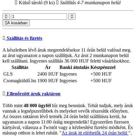
Külső tároló (9 ks)
Szállítás 4-7 munkanapon belül
A kosárban
Szállítás és fizetés
A készletben lévő áruk megrendelésekor 11 órán belül valósul meg.
az árut ugyanazon a napon szállítjuk. Az árut 2 munkanapon belül
kell szállítani. Ingyenes szállítás 36 000 HUF feletti vásárlásokhoz.
Szállítás
Ár
Banki átutalás
Készpénzzel
GLS
2400 HUF
Ingyenes
+500 HUF
Csomagküldő.hu
1900 HUF
Ingyenes
+500 HUF
Ellenőrzött áruk raktáron
Több mint
48 000 ügyfél
bíz meg bennünk. Tehát tudjuk, mely áruk
vannak a legnépszerűbbek és melyeket vevők részesítik előnyben.
Az összes raktáron lévő termék 24 órán belül szállításra kerül, ha
ugyanazon a napon 11:00 óráig megrendelik! Egyszerűen fizessen
kártyával, válassza a Twistót vagy a kézbesítést fizetési módként. És
másnap otthon is lehet ruháit. "
Az áruk itt elérhetők 24 órán belül
".