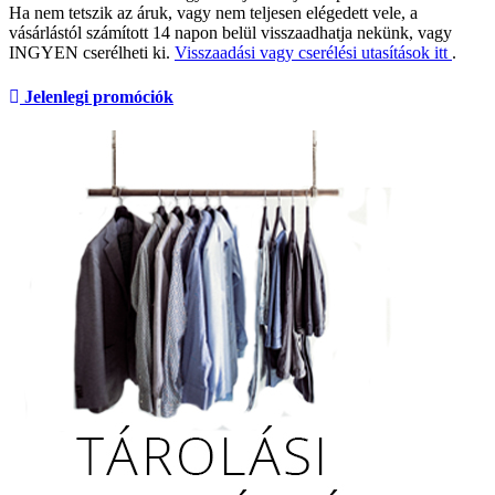
Ha nem tetszik az áruk, vagy nem teljesen elégedett vele, a
vásárlástól számított 14 napon belül visszaadhatja nekünk, vagy
INGYEN cserélheti ki.
Visszaadási vagy cserélési utasítások itt
.
Jelenlegi promóciók