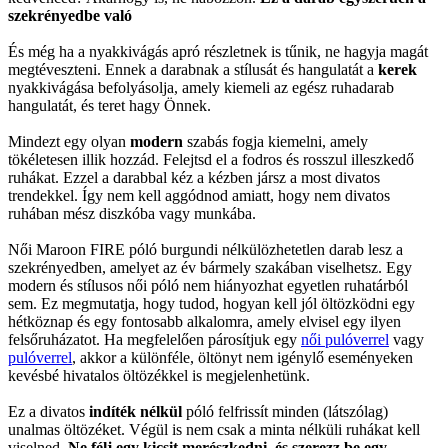
szekrényedbe való
És még ha a nyakkivágás apró részletnek is tűnik, ne hagyja magát
megtéveszteni. Ennek a darabnak a stílusát és hangulatát a
kerek
nyakkivágása befolyásolja, amely kiemeli az egész ruhadarab
hangulatát, és teret hagy Önnek.
Mindezt egy olyan
modern
szabás fogja kiemelni, amely
tökéletesen illik hozzád. Felejtsd el a fodros és rosszul illeszkedő
ruhákat. Ezzel a darabbal kéz a kézben jársz a most divatos
trendekkel. Így nem kell aggódnod amiatt, hogy nem divatos
ruhában mész diszkóba vagy munkába.
Női Maroon FIRE póló burgundi nélkülözhetetlen darab lesz a
szekrényedben, amelyet az év bármely szakában viselhetsz. Egy
modern és stílusos női póló nem hiányozhat egyetlen ruhatárból
sem. Ez megmutatja, hogy tudod, hogyan kell jól öltözködni egy
hétköznap és egy fontosabb alkalomra, amely elvisel egy ilyen
felsőruházatot. Ha megfelelően párosítjuk egy
női pulóverrel
vagy
pulóverrel
, akkor a különféle, öltönyt nem igénylő eseményeken
kevésbé hivatalos öltözékkel is megjelenhetünk.
Ez a divatos
indíték nélkül
póló felfrissít minden (látszólag)
unalmas öltözéket. Végül is nem csak a minta nélküli ruhákat kell
viselned.
Ne félj egy kicsit merészkedni, és szerezz be egy