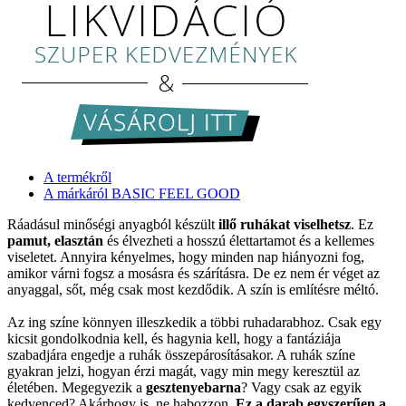
A termékről
A márkáról BASIC FEEL GOOD
Ráadásul minőségi anyagból készült
illő ruhákat viselhetsz
. Ez
pamut, elasztán
és élvezheti a hosszú élettartamot és a kellemes
viseletet. Annyira kényelmes, hogy minden nap hiányozni fog,
amikor várni fogsz a mosásra és szárításra. De ez nem ér véget az
anyaggal, sőt, még csak most kezdődik. A szín is említésre méltó.
Az ing színe könnyen illeszkedik a többi ruhadarabhoz. Csak egy
kicsit gondolkodnia kell, és hagynia kell, hogy a fantáziája
szabadjára engedje a ruhák összepárosításakor. A ruhák színe
gyakran jelzi, hogyan érzi magát, vagy min megy keresztül az
életében. Megegyezik a
gesztenyebarna
? Vagy csak az egyik
kedvenced? Akárhogy is, ne habozzon.
Ez a darab egyszerűen a