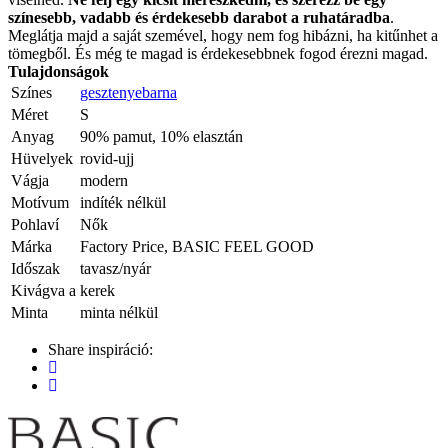
színesebb, vadabb és érdekesebb darabot a ruhatáradba
.
Meglátja majd a saját szemével, hogy nem fog hibázni, ha kitűnhet a
tömegből. És még te magad is érdekesebbnek fogod érezni magad.
Tulajdonságok
Színes
gesztenyebarna
Méret
S
Anyag
90% pamut, 10% elasztán
Hüvelyek
rovid-ujj
Vágja
modern
Motívum
indíték nélkül
Pohlaví
Nők
Márka
Factory Price, BASIC FEEL GOOD
Időszak
tavasz/nyár
Kivágva a
kerek
Minta
minta nélkül
Share inspiráció: