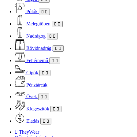
Pólók
Melegítőben
Nadrágog
Rövidnadrág
Fehérnemű
Cipők
Pénztárcák
Övek
Kiegészítők
Eladás
TheyWear