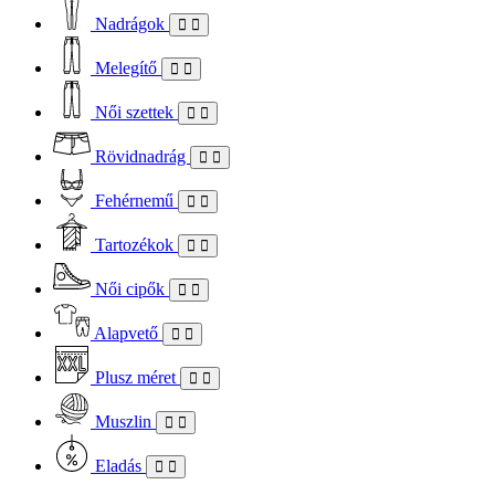
Nadrágok
Melegítő
Női szettek
Rövidnadrág
Fehérnemű
Tartozékok
Női cipők
Alapvető
Plusz méret
Muszlin
Eladás