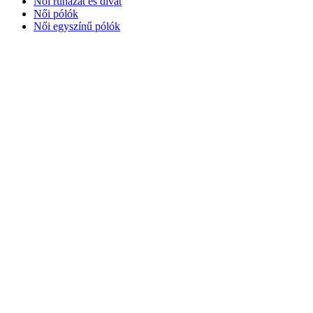
Női ruházat és divat
Női pólók
Női egyszínű pólók