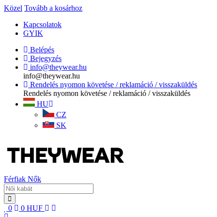
Közel
Tovább a kosárhoz
Kapcsolatok
GYIK
Belépés
Bejegyzés
info@theywear.hu
info@theywear.hu
Rendelés nyomon követése / reklamáció / visszaküldés
Rendelés nyomon követése / reklamáció / visszaküldés
HU
CZ
SK
Férfiak
Nők
0
0
HUF