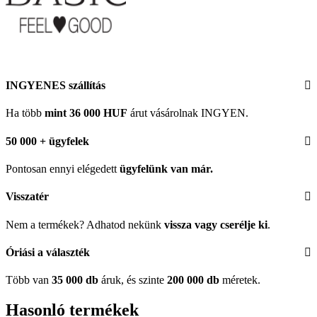
INGYENES szállítás
Ha több
mint 36 000 HUF
árut vásárolnak INGYEN.
50 000 + ügyfelek
Pontosan ennyi elégedett
ügyfelünk
van már.
Visszatér
Nem a termékek? Adhatod nekünk
vissza vagy cserélje ki
.
Óriási a választék
Több van
35 000 db
áruk, és szinte
200 000 db
méretek.
Hasonló termékek