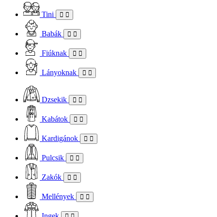
Tini
Babák
Fiúknak
Lányoknak
Dzsekik
Kabátok
Kardigánok
Pulcsik
Zakók
Mellények
Ingek