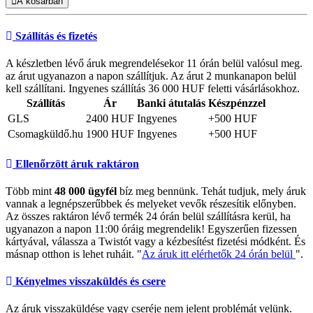
A kosárban
Szállítás és fizetés
A készletben lévő áruk megrendelésekor 11 órán belül valósul meg.
az árut ugyanazon a napon szállítjuk. Az árut 2 munkanapon belül
kell szállítani. Ingyenes szállítás 36 000 HUF feletti vásárlásokhoz.
Szállítás
Ár
Banki átutalás
Készpénzzel
GLS
2400 HUF
Ingyenes
+500 HUF
Csomagküldő.hu
1900 HUF
Ingyenes
+500 HUF
Ellenőrzött áruk raktáron
Több mint
48 000 ügyfél
bíz meg bennünk. Tehát tudjuk, mely áruk
vannak a legnépszerűbbek és melyeket vevők részesítik előnyben.
Az összes raktáron lévő termék 24 órán belül szállításra kerül, ha
ugyanazon a napon 11:00 óráig megrendelik! Egyszerűen fizessen
kártyával, válassza a Twistót vagy a kézbesítést fizetési módként. És
másnap otthon is lehet ruháit. "
Az áruk itt elérhetők 24 órán belül
".
Kényelmes visszaküldés és csere
Az áruk visszaküldése vagy cseréje nem jelent problémát velünk.