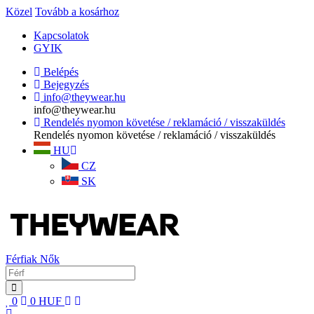
Közel
Tovább a kosárhoz
Kapcsolatok
GYIK
Belépés
Bejegyzés
info@theywear.hu
info@theywear.hu
Rendelés nyomon követése / reklamáció / visszaküldés
Rendelés nyomon követése / reklamáció / visszaküldés
HU
CZ
SK
Férfiak
Nők
0
0
HUF