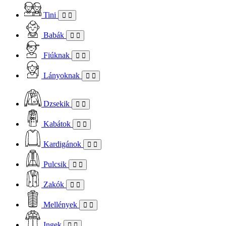
Tini
Babák
Fiúknak
Lányoknak
Dzsekik
Kabátok
Kardigánok
Pulcsik
Zakók
Mellények
Ingek