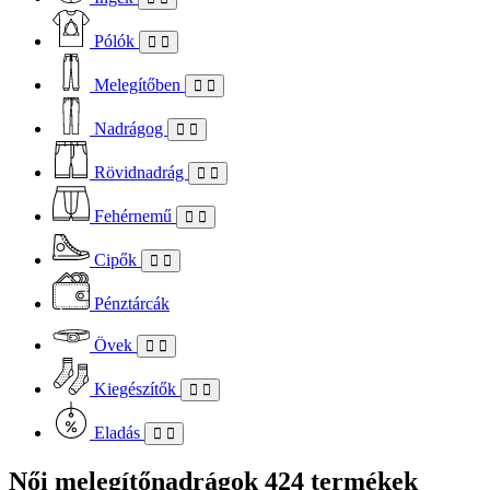
Pólók
Melegítőben
Nadrágog
Rövidnadrág
Fehérnemű
Cipők
Pénztárcák
Övek
Kiegészítők
Eladás
Női melegítőnadrágok
424 termékek