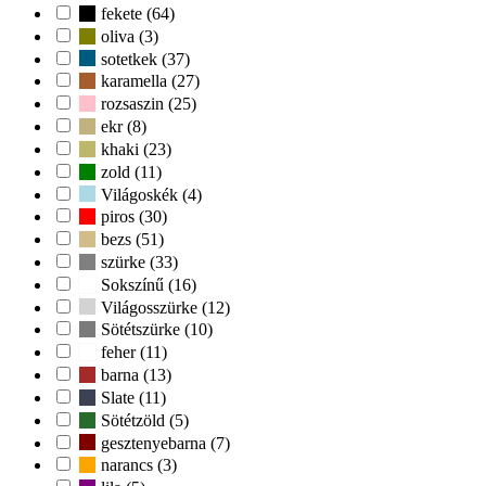
fekete (64)
oliva (3)
sotetkek (37)
karamella (27)
rozsaszin (25)
ekr (8)
khaki (23)
zold (11)
Világoskék (4)
piros (30)
bezs (51)
szürke (33)
Sokszínű (16)
Világosszürke (12)
Sötétszürke (10)
feher (11)
barna (13)
Slate (11)
Sötétzöld (5)
gesztenyebarna (7)
narancs (3)