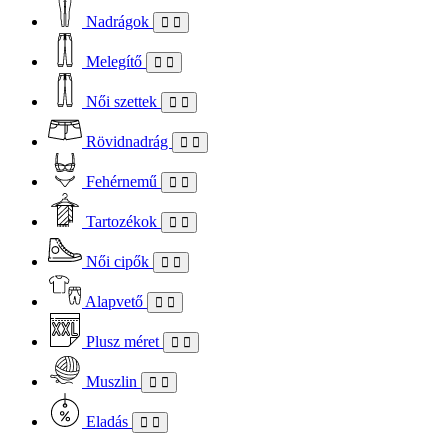
Nadrágok
Melegítő
Női szettek
Rövidnadrág
Fehérnemű
Tartozékok
Női cipők
Alapvető
Plusz méret
Muszlin
Eladás