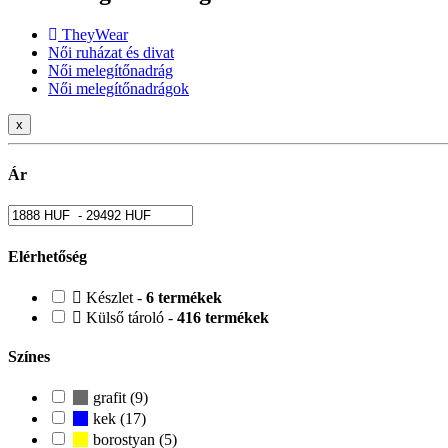
TheyWear
Női ruházat és divat
Női melegítőnadrág
Női melegítőnadrágok
x
Ár
Elérhetőség
Készlet -
6 termékek
Külső tároló -
416 termékek
Színes
grafit (9)
kek (17)
borostyan (5)