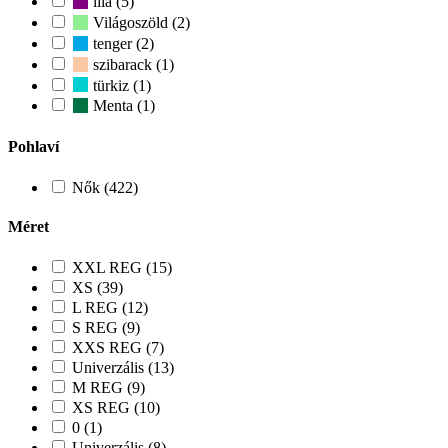
lila (5)
Világoszöld (2)
tenger (2)
szibarack (1)
türkiz (1)
Menta (1)
Pohlaví
Nők (422)
Méret
XXL REG (15)
XS (39)
L REG (12)
S REG (9)
XXS REG (7)
Univerzális (13)
M REG (9)
XS REG (10)
0 (1)
Univerzális (8)