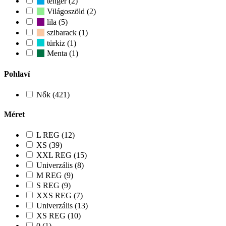
tenger (2)
Világoszöld (2)
lila (5)
szibarack (1)
türkiz (1)
Menta (1)
Pohlaví
Nők (421)
Méret
L REG (12)
XS (39)
XXL REG (15)
Univerzális (8)
M REG (9)
S REG (9)
XXS REG (7)
Univerzális (13)
XS REG (10)
0 (1)