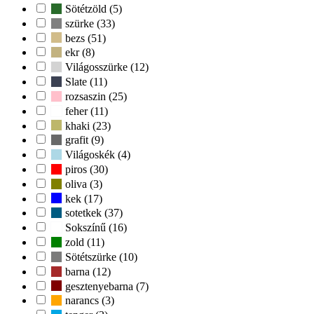
Sötétzöld (5)
szürke (33)
bezs (51)
ekr (8)
Világosszürke (12)
Slate (11)
rozsaszin (25)
feher (11)
khaki (23)
grafit (9)
Világoskék (4)
piros (30)
oliva (3)
kek (17)
sotetkek (37)
Sokszínű (16)
zold (11)
Sötétszürke (10)
barna (12)
gesztenyebarna (7)
narancs (3)