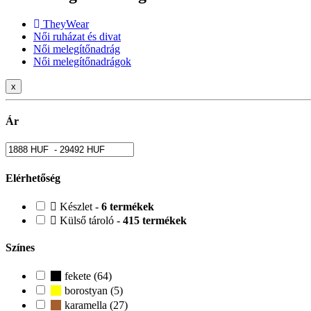
TheyWear
Női ruházat és divat
Női melegítőnadrág
Női melegítőnadrágok
x
Ár
Elérhetőség
Készlet -
6 termékek
Külső tároló -
415 termékek
Színes
fekete (64)
borostyan (5)
karamella (27)