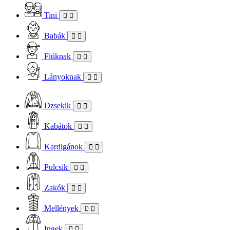
Tini
Babák
Fiúknak
Lányoknak
Dzsekik
Kabátok
Kardigánok
Pulcsik
Zakók
Mellények
Ingek