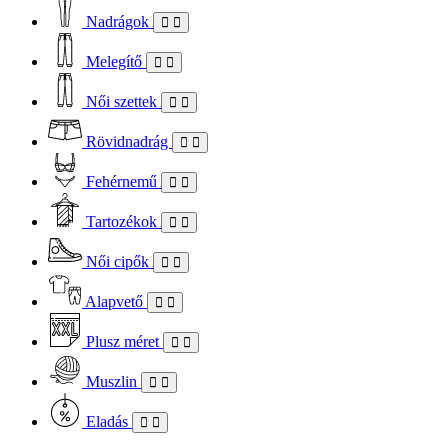
Nadrágok
Melegítő
Női szettek
Rövidnadrág
Fehérnemű
Tartozékok
Női cipők
Alapvető
Plusz méret
Muszlin
Eladás