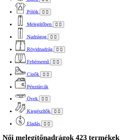
Pólók
Melegítőben
Nadrágog
Rövidnadrág
Fehérnemű
Cipők
Pénztárcák
Övek
Kiegészítők
Eladás
Női melegítőnadrágok
423 termékek