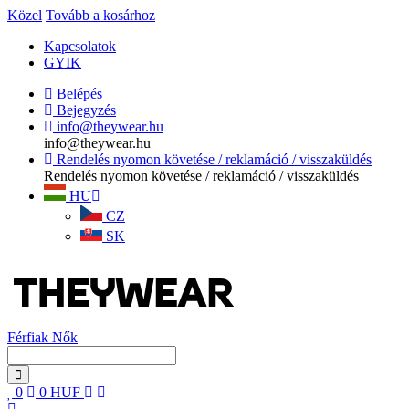
Közel
Tovább a kosárhoz
Kapcsolatok
GYIK
Belépés
Bejegyzés
info@theywear.hu
info@theywear.hu
Rendelés nyomon követése / reklamáció / visszaküldés
Rendelés nyomon követése / reklamáció / visszaküldés
HU
CZ
SK
Férfiak
Nők
0
0
HUF