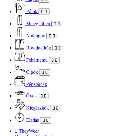
Pólók
Melegítőben
Nadrágog
Rövidnadrág
Fehérnemű
Cipők
Pénztárcák
Övek
Kiegészítők
Eladás
TheyWear