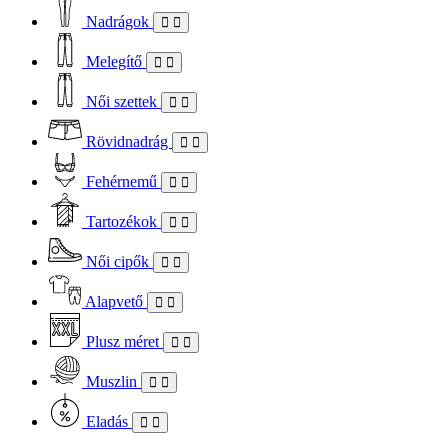
Nadrágok
Melegítő
Női szettek
Rövidnadrág
Fehérnemű
Tartozékok
Női cipők
Alapvető
Plusz méret
Muszlin
Eladás