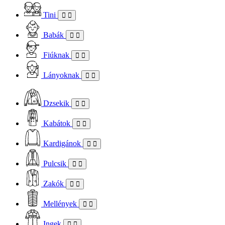
Tini
Babák
Fiúknak
Lányoknak
Dzsekik
Kabátok
Kardigánok
Pulcsik
Zakók
Mellények
Ingek