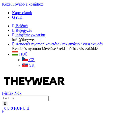
Közel
Tovább a kosárhoz
Kapcsolatok
GYIK
Belépés
Bejegyzés
info@theywear.hu
info@theywear.hu
Rendelés nyomon követése / reklamáció / visszaküldés
Rendelés nyomon követése / reklamáció / visszaküldés
HU
CZ
SK
Férfiak
Nők
0
0
HUF