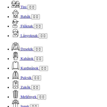
Tini
Babák
Fiúknak
Lányoknak
Dzsekik
Kabátok
Kardigánok
Pulcsik
Zakók
Mellények
Ingek