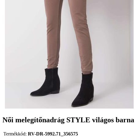
Női melegítőnadrág STYLE világos barna
Termékkód:
RV-DR-5992.71_356575