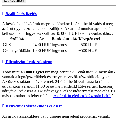
A kosárban
Szállítás és fizetés
A készletben lévő áruk megrendelésekor 11 órán belül valósul meg.
az árut ugyanazon a napon szállítjuk. Az árut 2 munkanapon belül
kell szállítani. Ingyenes szállítás 36 000 HUF feletti vásárlásokhoz.
Szállítás
Ár
Banki átutalás
Készpénzzel
GLS
2400 HUF
Ingyenes
+500 HUF
Csomagküldő.hu
1900 HUF
Ingyenes
+500 HUF
Ellenőrzött áruk raktáron
Több mint
48 000 ügyfél
bíz meg bennünk. Tehát tudjuk, mely áruk
vannak a legnépszerűbbek és melyeket vevők részesítik előnyben.
Az összes raktáron lévő termék 24 órán belül szállításra kerül, ha
ugyanazon a napon 11:00 óráig megrendelik! Egyszerűen fizessen
kártyával, válassza a Twistót vagy a kézbesítést fizetési módként. És
másnap otthon is lehet ruháit. "
Az áruk itt elérhetők 24 órán belül
".
Kényelmes visszaküldés és csere
Az áruk visszaküldése vagy cseréje nem jelent problémát velünk.