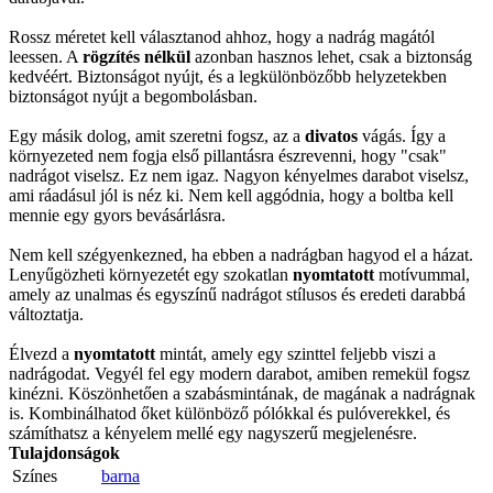
Rossz méretet kell választanod ahhoz, hogy a nadrág magától
leessen. A
rögzítés nélkül
azonban hasznos lehet, csak a biztonság
kedvéért. Biztonságot nyújt, és a legkülönbözőbb helyzetekben
biztonságot nyújt a begombolásban.
Egy másik dolog, amit szeretni fogsz, az a
divatos
vágás. Így a
környezeted nem fogja első pillantásra észrevenni, hogy "csak"
nadrágot viselsz. Ez nem igaz. Nagyon kényelmes darabot viselsz,
ami ráadásul jól is néz ki. Nem kell aggódnia, hogy a boltba kell
mennie egy gyors bevásárlásra.
Nem kell szégyenkezned, ha ebben a nadrágban hagyod el a házat.
Lenyűgözheti környezetét egy szokatlan
nyomtatott
motívummal,
amely az unalmas és egyszínű nadrágot stílusos és eredeti darabbá
változtatja.
Élvezd a
nyomtatott
mintát, amely egy szinttel feljebb viszi a
nadrágodat. Vegyél fel egy modern darabot, amiben remekül fogsz
kinézni. Köszönhetően a szabásmintának, de magának a nadrágnak
is. Kombinálhatod őket különböző pólókkal és pulóverekkel, és
számíthatsz a kényelem mellé egy nagyszerű megjelenésre.
Tulajdonságok
Színes
barna