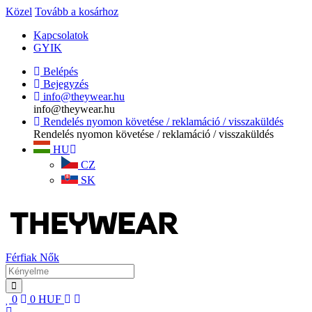
Közel
Tovább a kosárhoz
Kapcsolatok
GYIK
Belépés
Bejegyzés
info@theywear.hu
info@theywear.hu
Rendelés nyomon követése / reklamáció / visszaküldés
Rendelés nyomon követése / reklamáció / visszaküldés
HU
CZ
SK
Férfiak
Nők
0
0
HUF