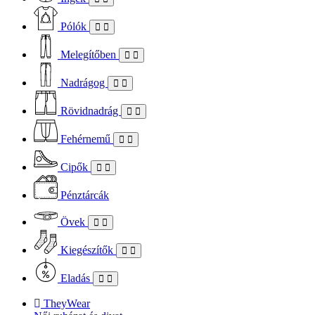
Pólók
Melegítőben
Nadrágog
Rövidnadrág
Fehérnemű
Cipők
Pénztárcák
Övek
Kiegészítők
Eladás
TheyWear