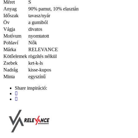
Méret
S
Anyag
90% pamut, 10% elasztán
Időszak
tavasz/nyár
Öv
a gumiból
Vágja
divatos
Motívum
nyomtatott
Pohlaví
Nők
Márka
RELEVANCE
Kötőelemek
rögzítés nélkül
Zsebek
ket-k-ls
Nadrág
kisse-kupos
Minta
egyszínű
Share inspiráció: