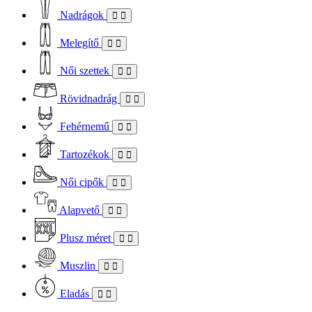
Nadrágok
Melegítő
Női szettek
Rövidnadrág
Fehérnemű
Tartozékok
Női cipők
Alapvető
Plusz méret
Muszlin
Eladás