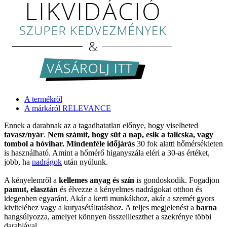
A termékről
A márkáról RELEVANCE
Ennek a darabnak az a tagadhatatlan előnye, hogy viselheted
tavasz/nyár
.
Nem számít, hogy süt a nap, esik a talicska, vagy
tombol a hóvihar. Mindenféle időjárás
30 fok alatti hőmérsékleten
is használható. Amint a hőmérő higanyszála eléri a 30-as értéket,
jobb, ha
nadrágok
után nyúlunk.
A kényelemről a
kellemes anyag és szín
is gondoskodik. Fogadjon
pamut, elasztán
és élvezze a kényelmes nadrágokat otthon és
idegenben egyaránt. Akár a kerti munkákhoz, akár a szemét gyors
kiviteléhez vagy a kutyasétáltatáshoz. A teljes megjelenést a
barna
hangsúlyozza, amelyet könnyen összeilleszthet a szekrénye többi
darabjával.