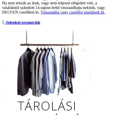
Ha nem tetszik az áruk, vagy nem teljesen elégedett vele, a
vásárlástól számított 14 napon belül visszaadhatja nekünk, vagy
INGYEN cserélheti ki.
Visszaadási vagy cserélési utasítások itt
.
Jelenlegi promóciók