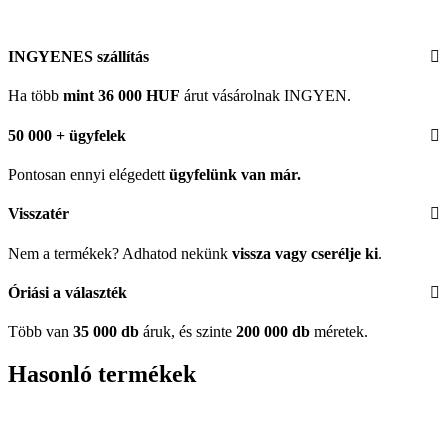
INGYENES szállítás
Ha több
mint 36 000 HUF
árut vásárolnak INGYEN.
50 000 + ügyfelek
Pontosan ennyi elégedett
ügyfelünk
van már.
Visszatér
Nem a termékek? Adhatod nekünk
vissza vagy cserélje ki
.
Óriási a választék
Több van
35 000 db
áruk, és szinte
200 000 db
méretek.
Hasonló termékek