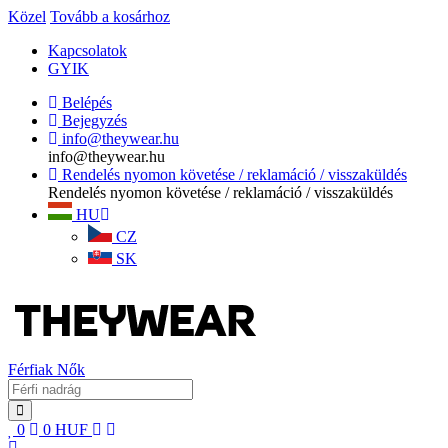
Közel
Tovább a kosárhoz
Kapcsolatok
GYIK
Belépés
Bejegyzés
info@theywear.hu
info@theywear.hu
Rendelés nyomon követése / reklamáció / visszaküldés
Rendelés nyomon követése / reklamáció / visszaküldés
HU
CZ
SK
Férfiak
Nők
0
0
HUF