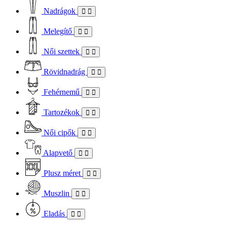
Nadrágok
Melegítő
Női szettek
Rövidnadrág
Fehérnemű
Tartozékok
Női cipők
Alapvető
Plusz méret
Muszlin
Eladás