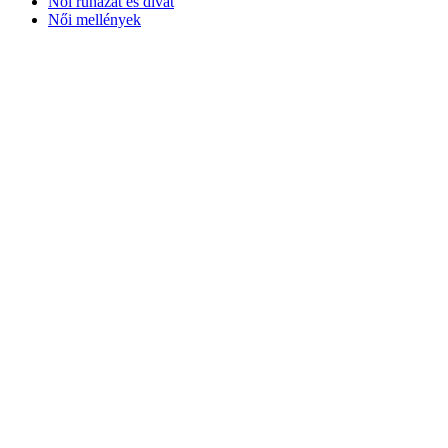
Női ruházat és divat
Női mellények