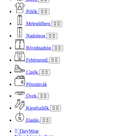
Pólók
Melegítőben
Nadrágog
Rövidnadrág
Fehérnemű
Cipők
Pénztárcák
Övek
Kiegészítők
Eladás
TheyWear