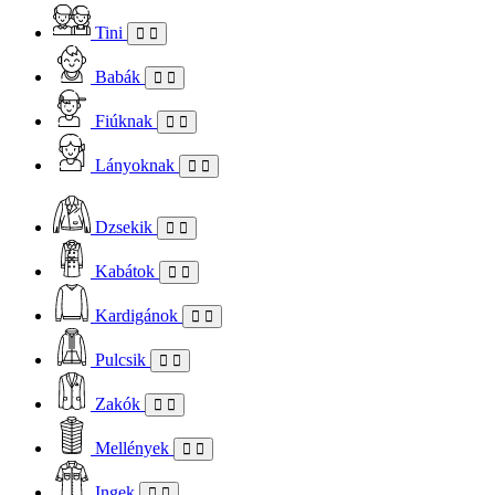
Tini
Babák
Fiúknak
Lányoknak
Dzsekik
Kabátok
Kardigánok
Pulcsik
Zakók
Mellények
Ingek