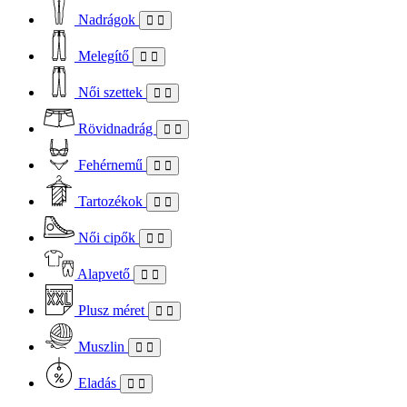
Nadrágok
Melegítő
Női szettek
Rövidnadrág
Fehérnemű
Tartozékok
Női cipők
Alapvető
Plusz méret
Muszlin
Eladás