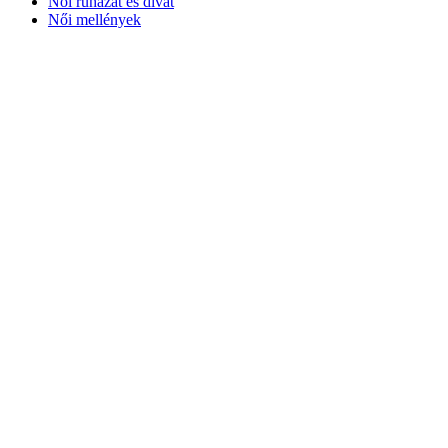
Női ruházat és divat
Női mellények