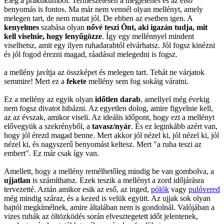
Elég a praktikumból. Természetesen a megjelenés és az első
benyomás is fontos. Ma már nem vennél olyan mellényt, amely
melegen tart, de nem mutat jól. De ebben az esetben igen. A
kenyelmes
szabása olyan
nővé teszi Önt, aki igazán tudja, mit
kell viselnie, hogy lenyűgözze
. Így egy mellénnyel mindent
viselhetsz, amit egy ilyen ruhadarabtól elvárhatsz. Jól fogsz kinézni
és jól fogod érezni magad, ráadásul melegedni is fogsz.
a mellény javítja az összképet és melegen tart. Tehát ne várjatok
semmire! Mert ez a
fekete
mellény sem fog sokáig váratni.
Ez a mellény az egyik olyan
időtlen darab
, amellyel még évekig
nem fogsz divatot hibázni. Az egyetlen dolog, amire figyelnie kell,
az az évszak, amikor viseli. Az ideális időpont, hogy ezt a mellényt
elővegyük a szekrényből, a
tavasz/nyár
. És ez leginkább azért van,
hogy jól érezd magad benne. Mert akkor jól nézel ki, jól nézel ki, jól
nézel ki, és nagyszerű benyomást keltesz. Mert "a ruha teszi az
embert". Ez már csak így van.
Amellett, hogy a mellény remélhetőleg mindig be van gombolva, a
ujjatlan
is számíthatsz. Ezek teszik a mellényt a zord időjárásra
tervezetté. Aztán amikor esik az eső, az inged,
pólók
vagy
pulóvered
még mindig száraz, és a kezed is velük együtt. Az ujjak sok olyan
bajtól megkímélnek, amire általában nem is gondolnál. Valójában a
vizes ruhák az öltözködés során elvesztegetett időt jelentenek,