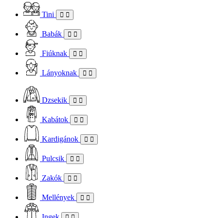
Tini
Babák
Fiúknak
Lányoknak
Dzsekik
Kabátok
Kardigánok
Pulcsik
Zakók
Mellények
Ingek