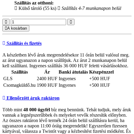
Szállítás az otthoni:
Külső tároló (55 ks)
Szállítás 4-7 munkanapon belül
A kosárban
Szállítás és fizetés
A készletben lévő áruk megrendelésekor 11 órán belül valósul meg.
az árut ugyanazon a napon szállítjuk. Az árut 2 munkanapon belül
kell szállítani. Ingyenes szállítás 36 000 HUF feletti vásárlásokhoz.
Szállítás
Ár
Banki átutalás
Készpénzzel
GLS
2400 HUF
Ingyenes
+500 HUF
Csomagküldő.hu
1900 HUF
Ingyenes
+500 HUF
Ellenőrzött áruk raktáron
Több mint
48 000 ügyfél
bíz meg bennünk. Tehát tudjuk, mely áruk
vannak a legnépszerűbbek és melyeket vevők részesítik előnyben.
Az összes raktáron lévő termék 24 órán belül szállításra kerül, ha
ugyanazon a napon 11:00 óráig megrendelik! Egyszerűen fizessen
kártyával, válassza a Twistót vagy a kézbesítést fizetési módként. És