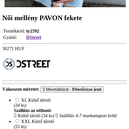
Női mellény PAVON fekete
Termékkód:
ty2592
Gyártó:
DStreet
30271
HUF
Válasszon méretet:
Mérettáblázat -
Ellenőrizze árait
XL
Külső tároló
(34 ks)
Szállítás az otthoni:
Külső tároló (34 ks)
Szállítás 4-7 munkanapon belül
XXL
Külső tároló
(55 ks)