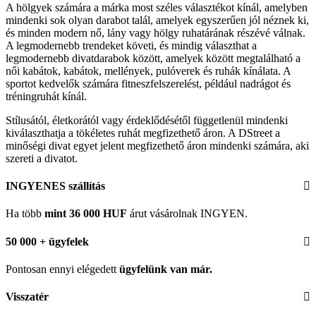
A hölgyek számára a márka most széles választékot kínál, amelyben
mindenki sok olyan darabot talál, amelyek egyszerűen jól néznek ki,
és minden modern nő, lány vagy hölgy ruhatárának részévé válnak.
A legmodernebb trendeket követi, és mindig választhat a
legmodernebb divatdarabok között, amelyek között megtalálható a
női kabátok, kabátok, mellények, pulóverek és ruhák kínálata. A
sportot kedvelők számára fitneszfelszerelést, például nadrágot és
tréningruhát kínál.
Stílusától, életkorától vagy érdeklődésétől függetlenül mindenki
kiválaszthatja a tökéletes ruhát megfizethető áron. A DStreet a
minőségi divat egyet jelent megfizethető áron mindenki számára, aki
szereti a divatot.
INGYENES szállítás
Ha több
mint 36 000 HUF
árut vásárolnak INGYEN.
50 000 + ügyfelek
Pontosan ennyi elégedett
ügyfelünk
van már.
Visszatér