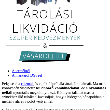
A termékről
A márkáról DStreet
Felejtse el a
csizmák
és cipők felpróbálásának fáradalmait. Ma már
könnyedén viselhetsz
különböző kombinációkat
, de a
nyomtatás
nélkül
nyomtatás megkönnyíti ezt. Könnyen találhat más, a
színekhez illő ruhákat. Javasoljuk, hogy a hidegebb hónapokban a
mellény alá egy pólót vegyen fel.