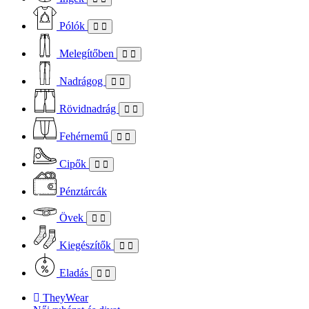
Pólók
Melegítőben
Nadrágog
Rövidnadrág
Fehérnemű
Cipők
Pénztárcák
Övek
Kiegészítők
Eladás
TheyWear