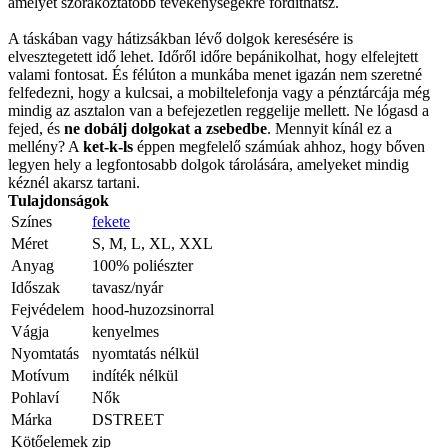
amelyet szórakoztatóbb tevékenységekre fordíthatsz.
A táskában vagy hátizsákban lévő dolgok keresésére is
elvesztegetett idő lehet. Időről időre bepánikolhat, hogy elfelejtett
valami fontosat. És félúton a munkába menet igazán nem szeretné
felfedezni, hogy a kulcsai, a mobiltelefonja vagy a pénztárcája még
mindig az asztalon van a befejezetlen reggelije mellett. Ne lógasd a
fejed, és
ne dobálj dolgokat a zsebedbe
. Mennyit kínál ez a
mellény? A
ket-k-ls
éppen megfelelő számúak ahhoz, hogy bőven
legyen hely a legfontosabb dolgok tárolására, amelyeket mindig
kéznél akarsz tartani.
Tulajdonságok
Színes
fekete
Méret
S, M, L, XL, XXL
Anyag
100% poliészter
Időszak
tavasz/nyár
Fejvédelem
hood-huzozsinorral
Vágja
kenyelmes
Nyomtatás
nyomtatás nélkül
Motívum
indíték nélkül
Pohlaví
Nők
Márka
DSTREET
Kötőelemek
zip