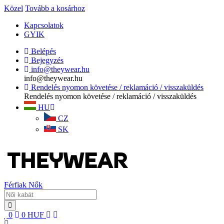
Közel
Tovább a kosárhoz
Kapcsolatok
GYIK
Belépés
Bejegyzés
info@theywear.hu
info@theywear.hu
Rendelés nyomon követése / reklamáció / visszaküldés
Rendelés nyomon követése / reklamáció / visszaküldés
HU
CZ
SK
Férfiak
Nők
0
0
HUF