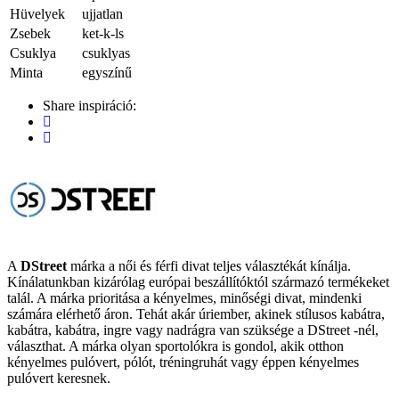
Hüvelyek
ujjatlan
Zsebek
ket-k-ls
Csuklya
csuklyas
Minta
egyszínű
Share inspiráció:
A
DStreet
márka a női és férfi divat teljes választékát kínálja.
Kínálatunkban kizárólag európai beszállítóktól származó termékeket
talál. A márka prioritása a kényelmes, minőségi divat, mindenki
számára elérhető áron. Tehát akár úriember, akinek stílusos kabátra,
kabátra, kabátra, ingre vagy nadrágra van szüksége a DStreet -nél,
választhat. A márka olyan sportolókra is gondol, akik otthon
kényelmes pulóvert, pólót, tréningruhát vagy éppen kényelmes
pulóvert keresnek.