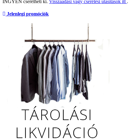
INGYEN cserélheti ki.
Visszaadási vagy cserélési utasítások itt
.
Jelenlegi promóciók