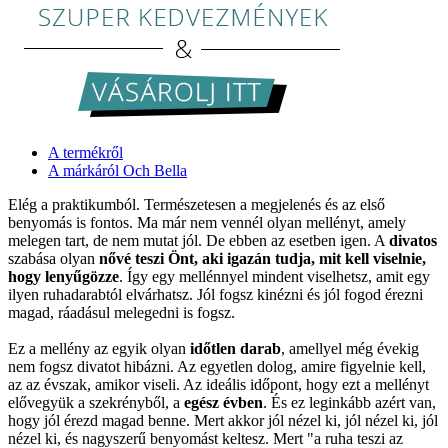
A termékről
A márkáról Och Bella
Elég a praktikumból. Természetesen a megjelenés és az első
benyomás is fontos. Ma már nem vennél olyan mellényt, amely
melegen tart, de nem mutat jól. De ebben az esetben igen. A
divatos
szabása olyan
nővé teszi Önt, aki igazán tudja, mit kell viselnie,
hogy lenyűgözze
. Így egy mellénnyel mindent viselhetsz, amit egy
ilyen ruhadarabtól elvárhatsz. Jól fogsz kinézni és jól fogod érezni
magad, ráadásul melegedni is fogsz.
Ez a mellény az egyik olyan
időtlen darab
, amellyel még évekig
nem fogsz divatot hibázni. Az egyetlen dolog, amire figyelnie kell,
az az évszak, amikor viseli. Az ideális időpont, hogy ezt a mellényt
elővegyük a szekrényből, a
egész évben
. És ez leginkább azért van,
hogy jól érezd magad benne. Mert akkor jól nézel ki, jól nézel ki, jól
nézel ki, és nagyszerű benyomást keltesz. Mert "a ruha teszi az