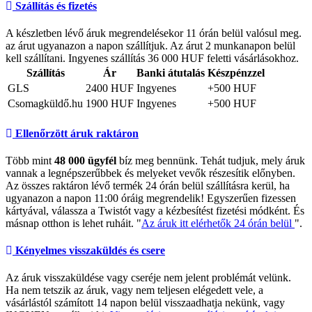
Szállítás és fizetés
A készletben lévő áruk megrendelésekor 11 órán belül valósul meg.
az árut ugyanazon a napon szállítjuk. Az árut 2 munkanapon belül
kell szállítani. Ingyenes szállítás 36 000 HUF feletti vásárlásokhoz.
Szállítás
Ár
Banki átutalás
Készpénzzel
GLS
2400 HUF
Ingyenes
+500 HUF
Csomagküldő.hu
1900 HUF
Ingyenes
+500 HUF
Ellenőrzött áruk raktáron
Több mint
48 000 ügyfél
bíz meg bennünk. Tehát tudjuk, mely áruk
vannak a legnépszerűbbek és melyeket vevők részesítik előnyben.
Az összes raktáron lévő termék 24 órán belül szállításra kerül, ha
ugyanazon a napon 11:00 óráig megrendelik! Egyszerűen fizessen
kártyával, válassza a Twistót vagy a kézbesítést fizetési módként. És
másnap otthon is lehet ruháit. "
Az áruk itt elérhetők 24 órán belül
".
Kényelmes visszaküldés és csere
Az áruk visszaküldése vagy cseréje nem jelent problémát velünk.
Ha nem tetszik az áruk, vagy nem teljesen elégedett vele, a
vásárlástól számított 14 napon belül visszaadhatja nekünk, vagy