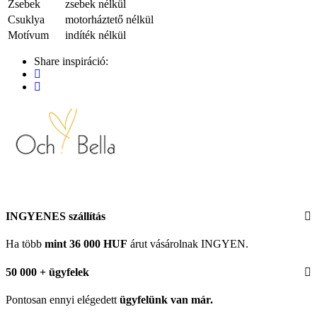
Zsebek
zsebek nélkül
Csuklya
motorháztető nélkül
Motívum
indíték nélkül
Share inspiráció:
INGYENES szállítás
Ha több
mint 36 000 HUF
árut vásárolnak INGYEN.
50 000 + ügyfelek
Pontosan ennyi elégedett
ügyfelünk
van már.