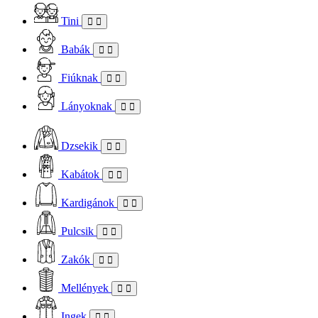
Tini
Babák
Fiúknak
Lányoknak
Dzsekik
Kabátok
Kardigánok
Pulcsik
Zakók
Mellények
Ingek