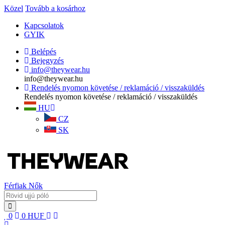
Közel
Tovább a kosárhoz
Kapcsolatok
GYIK
Belépés
Bejegyzés
info@theywear.hu
info@theywear.hu
Rendelés nyomon követése / reklamáció / visszaküldés
Rendelés nyomon követése / reklamáció / visszaküldés
HU
CZ
SK
Férfiak
Nők
0
0
HUF