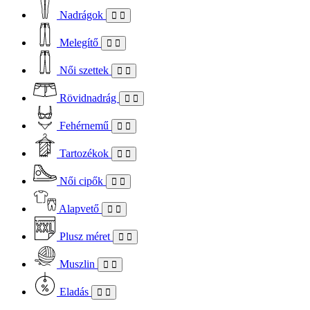
Nadrágok
Melegítő
Női szettek
Rövidnadrág
Fehérnemű
Tartozékok
Női cipők
Alapvető
Plusz méret
Muszlin
Eladás