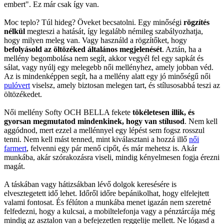
embert". Ez már csak így van.
Moc teplo? Túl hideg? Öveket becsatolni. Egy minőségi
rögzítés
nélkül
megteszi a hatását, így legalább némileg szabályozhatja,
hogy milyen meleg van. Vagy használd a rögzítőket, hogy
befolyásold az öltözéked általános megjelenését
. Aztán, ha a
mellény begombolása nem segít, akkor vegyél fel egy sapkát és
sálat, vagy nyúlj egy melegebb női mellényhez, amely jobban véd.
Az is mindenképpen segít, ha a mellény alatt egy jó minőségű női
pulóvert
viselsz, amely biztosan melegen tart, és stílusosabbá teszi az
öltözékedet.
Női mellény Softy OCH BELLA fekete
tökéletesen illik, és
gyorsan megmutatod mindenkinek, hogy van stílusod
. Nem kell
aggódnod, mert ezzel a mellénnyel egy lépést sem fogsz rosszul
tenni. Nem kell mást tenned, mint kiválasztani a hozzá illő
női
farmert
, felvenni egy pár menő cipőt, és már mehetsz is. Akár
munkába, akár szórakozásra viseli, mindig kényelmesen fogja érezni
magát.
A táskában vagy hátizsákban lévő dolgok keresésére is
elvesztegetett idő lehet. Időről időre bepánikolhat, hogy elfelejtett
valami fontosat. És félúton a munkába menet igazán nem szeretné
felfedezni, hogy a kulcsai, a mobiltelefonja vagy a pénztárcája még
mindig az asztalon van a befejezetlen reggelije mellett. Ne lógasd a