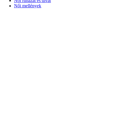
Női ruházat és divat
Női mellények