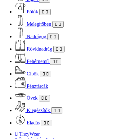
Pólók
Melegítőben
Nadrágog
Rövidnadrág
Fehérnemű
Cipők
Pénztárcák
Övek
Kiegészítők
Eladás
TheyWear