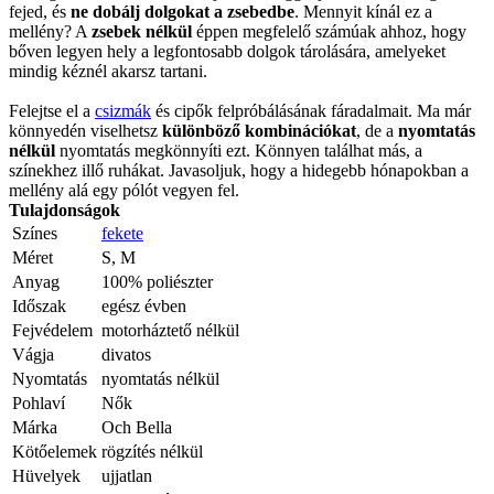
fejed, és
ne dobálj dolgokat a zsebedbe
. Mennyit kínál ez a
mellény? A
zsebek nélkül
éppen megfelelő számúak ahhoz, hogy
bőven legyen hely a legfontosabb dolgok tárolására, amelyeket
mindig kéznél akarsz tartani.
Felejtse el a
csizmák
és cipők felpróbálásának fáradalmait. Ma már
könnyedén viselhetsz
különböző kombinációkat
, de a
nyomtatás
nélkül
nyomtatás megkönnyíti ezt. Könnyen találhat más, a
színekhez illő ruhákat. Javasoljuk, hogy a hidegebb hónapokban a
mellény alá egy pólót vegyen fel.
Tulajdonságok
Színes
fekete
Méret
S, M
Anyag
100% poliészter
Időszak
egész évben
Fejvédelem
motorháztető nélkül
Vágja
divatos
Nyomtatás
nyomtatás nélkül
Pohlaví
Nők
Márka
Och Bella
Kötőelemek
rögzítés nélkül
Hüvelyek
ujjatlan