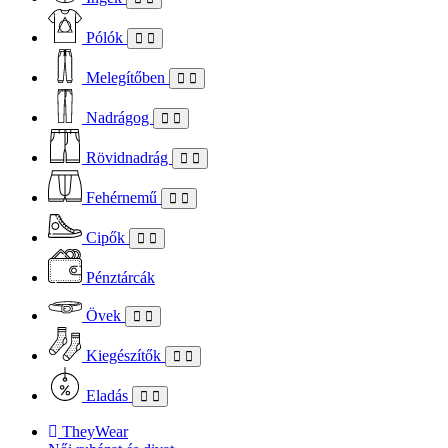
Pólók
Melegítőben
Nadrágog
Rövidnadrág
Fehérnemű
Cipők
Pénztárcák
Övek
Kiegészítők
Eladás
TheyWear