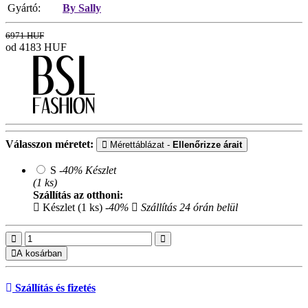
Gyártó:
By Sally
6971 HUF
od 4183
HUF
Válasszon méretet:
Mérettáblázat -
Ellenőrizze árait
S
-40%
Készlet
(1 ks)
Szállítás az otthoni:
Készlet (1 ks)
-40%
Szállítás 24 órán belül
A kosárban
Szállítás és fizetés