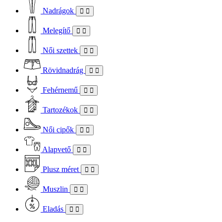
Nadrágok
Melegítő
Női szettek
Rövidnadrág
Fehérnemű
Tartozékok
Női cipők
Alapvető
Plusz méret
Muszlin
Eladás