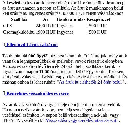
A készletben lévő áruk megrendelésekor 11 órán belül valósul meg.
az árut ugyanazon a napon szállítjuk. Az árut 2 munkanapon belül
kell szállítani. Ingyenes szállítás 36 000 HUF feletti vásárlásokhoz.
Szállítás
Ár
Banki átutalás
Készpénzzel
GLS
2400 HUF
Ingyenes
+500 HUF
Csomagküldő.hu
1900 HUF
Ingyenes
+500 HUF
Ellenőrzött áruk raktáron
Több mint
48 000 ügyfél
bíz meg bennünk. Tehát tudjuk, mely áruk
vannak a legnépszerűbbek és melyeket vevők részesítik előnyben.
Az összes raktáron lévő termék 24 órán belül szállításra kerül, ha
ugyanazon a napon 11:00 óráig megrendelik! Egyszerűen fizessen
kártyával, válassza a Twistót vagy a kézbesítést fizetési módként. És
másnap otthon is lehet ruháit. "
Az áruk itt elérhetők 24 órán belül
".
Kényelmes visszaküldés és csere
Az áruk visszaküldése vagy cseréje nem jelent problémát velünk.
Ha nem tetszik az áruk, vagy nem teljesen elégedett vele, a
vásárlástól számított 14 napon belül visszaadhatja nekünk, vagy
INGYEN cserélheti ki.
Visszaadási vagy cserélési utasítások itt
.