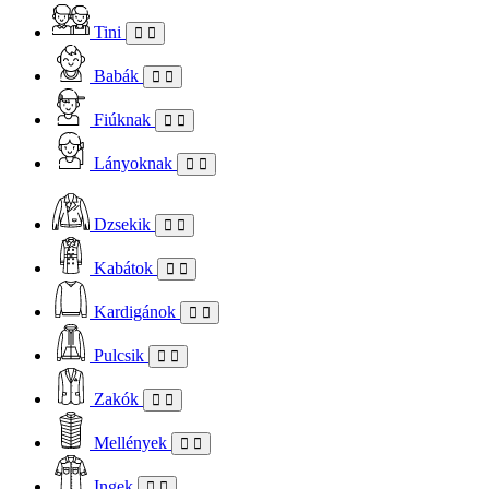
Tini
Babák
Fiúknak
Lányoknak
Dzsekik
Kabátok
Kardigánok
Pulcsik
Zakók
Mellények
Ingek