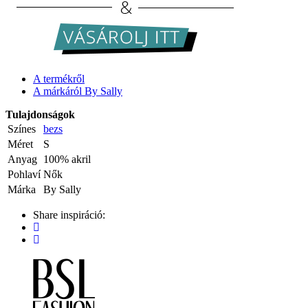
A termékről
A márkáról By Sally
Tulajdonságok
Színes
bezs
Méret
S
Anyag
100% akril
Pohlaví
Nők
Márka
By Sally
Share inspiráció: