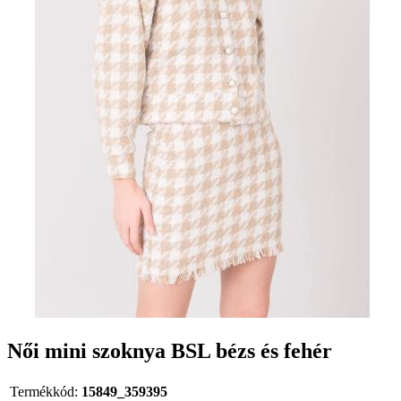
Női mini szoknya BSL bézs és fehér
Termékkód:
15849_359395