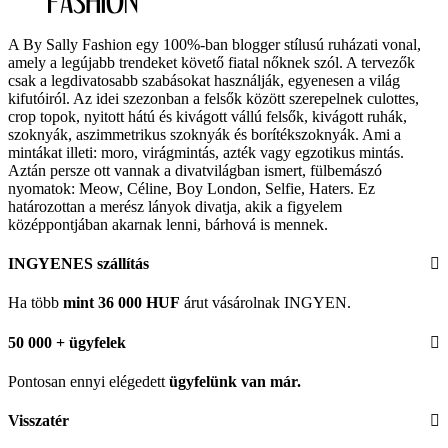
A By Sally Fashion egy 100%-ban blogger stílusú ruházati vonal,
amely a legújabb trendeket követő fiatal nőknek szól. A tervezők
csak a legdivatosabb szabásokat használják, egyenesen a világ
kifutóiról. Az idei szezonban a felsők között szerepelnek culottes,
crop topok, nyitott hátú és kivágott vállú felsők, kivágott ruhák,
szoknyák, aszimmetrikus szoknyák és borítékszoknyák. Ami a
mintákat illeti: moro, virágmintás, azték vagy egzotikus mintás.
Aztán persze ott vannak a divatvilágban ismert, fülbemászó
nyomatok: Meow, Céline, Boy London, Selfie, Haters. Ez
határozottan a merész lányok divatja, akik a figyelem
középpontjában akarnak lenni, bárhová is mennek.
INGYENES szállítás
Ha több
mint 36 000 HUF
árut vásárolnak INGYEN.
50 000 + ügyfelek
Pontosan ennyi elégedett
ügyfelünk
van már.
Visszatér