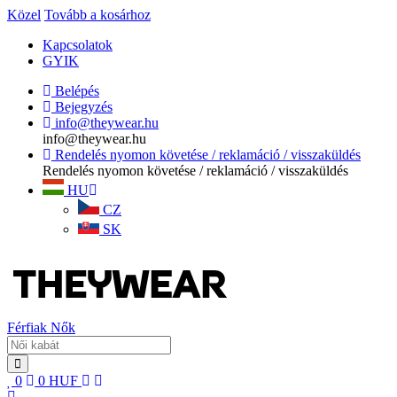
Közel
Tovább a kosárhoz
Kapcsolatok
GYIK
Belépés
Bejegyzés
info@theywear.hu
info@theywear.hu
Rendelés nyomon követése / reklamáció / visszaküldés
Rendelés nyomon követése / reklamáció / visszaküldés
HU
CZ
SK
Férfiak
Nők
0
0
HUF