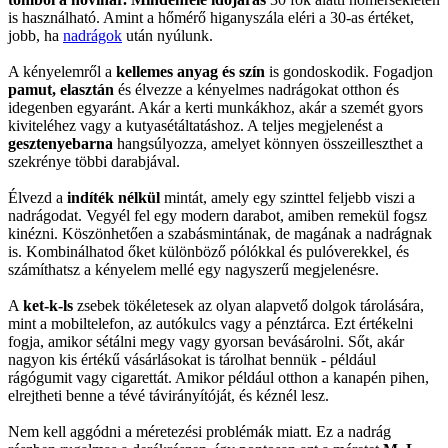
is használható. Amint a hőmérő higanyszála eléri a 30-as értéket,
jobb, ha
nadrágok
után nyúlunk.
A kényelemről a
kellemes anyag és szín
is gondoskodik. Fogadjon
pamut, elasztán
és élvezze a kényelmes nadrágokat otthon és
idegenben egyaránt. Akár a kerti munkákhoz, akár a szemét gyors
kiviteléhez vagy a kutyasétáltatáshoz. A teljes megjelenést a
gesztenyebarna
hangsúlyozza, amelyet könnyen összeilleszthet a
szekrénye többi darabjával.
Élvezd a
indíték nélkül
mintát, amely egy szinttel feljebb viszi a
nadrágodat. Vegyél fel egy modern darabot, amiben remekül fogsz
kinézni. Köszönhetően a szabásmintának, de magának a nadrágnak
is. Kombinálhatod őket különböző pólókkal és pulóverekkel, és
számíthatsz a kényelem mellé egy nagyszerű megjelenésre.
A
ket-k-ls
zsebek tökéletesek az olyan alapvető dolgok tárolására,
mint a mobiltelefon, az autókulcs vagy a pénztárca. Ezt értékelni
fogja, amikor sétálni megy vagy gyorsan bevásárolni. Sőt, akár
nagyon kis értékű vásárlásokat is tárolhat bennük - például
rágógumit vagy cigarettát. Amikor például otthon a kanapén pihen,
elrejtheti benne a tévé távirányítóját, és kéznél lesz.
Nem kell aggódni a méretezési problémák miatt. Ez a nadrág