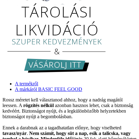
A termékről
A márkáról BASIC FEEL GOOD
Rossz méretet kell választanod ahhoz, hogy a nadrág magától
leessen. A
rögzítés nélkül
azonban hasznos lehet, csak a biztonság
kedvéért. Biztonságot nyújt, és a legkülönbözőbb helyzetekben
biztonságot nyújt a begombolásban.
Ennek a darabnak az a tagadhatatlan előnye, hogy viselheted
tavasz/nyár
.
Nem számít, hogy süt a nap, esik a talicska, vagy
tombol a hóvihar. Mindenféle időjárás
30 fok alatti hőmérsékleten