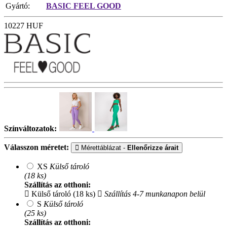
Gyártó:
BASIC FEEL GOOD
10227
HUF
Színváltozatok:
Válasszon méretet:
Mérettáblázat -
Ellenőrizze árait
XS
Külső tároló
(18 ks)
Szállítás az otthoni:
Külső tároló (18 ks)
Szállítás 4-7 munkanapon belül
S
Külső tároló
(25 ks)
Szállítás az otthoni: