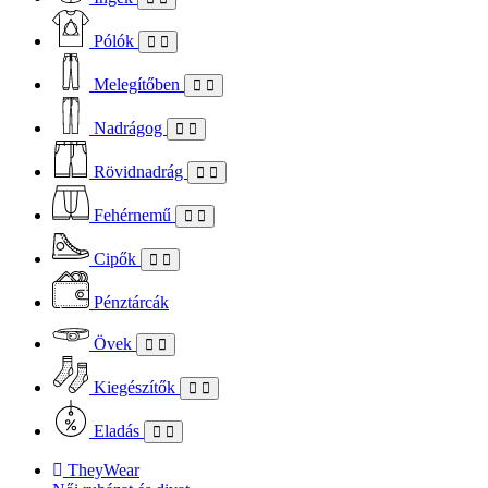
Pólók
Melegítőben
Nadrágog
Rövidnadrág
Fehérnemű
Cipők
Pénztárcák
Övek
Kiegészítők
Eladás
TheyWear