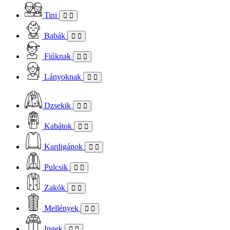
Tini
Babák
Fiúknak
Lányoknak
Dzsekik
Kabátok
Kardigánok
Pulcsik
Zakók
Mellények
Ingek