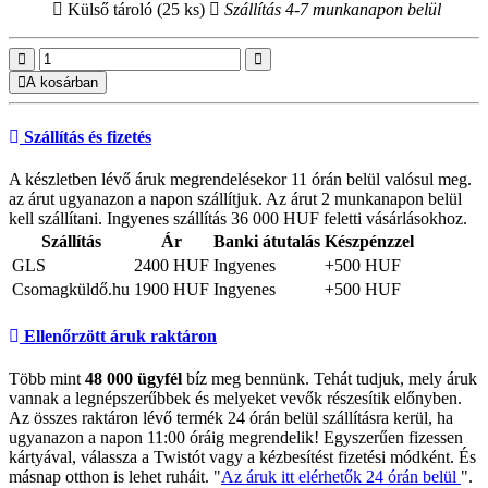
Külső tároló (25 ks)
Szállítás 4-7 munkanapon belül
A kosárban
Szállítás és fizetés
A készletben lévő áruk megrendelésekor 11 órán belül valósul meg.
az árut ugyanazon a napon szállítjuk. Az árut 2 munkanapon belül
kell szállítani. Ingyenes szállítás 36 000 HUF feletti vásárlásokhoz.
Szállítás
Ár
Banki átutalás
Készpénzzel
GLS
2400 HUF
Ingyenes
+500 HUF
Csomagküldő.hu
1900 HUF
Ingyenes
+500 HUF
Ellenőrzött áruk raktáron
Több mint
48 000 ügyfél
bíz meg bennünk. Tehát tudjuk, mely áruk
vannak a legnépszerűbbek és melyeket vevők részesítik előnyben.
Az összes raktáron lévő termék 24 órán belül szállításra kerül, ha
ugyanazon a napon 11:00 óráig megrendelik! Egyszerűen fizessen
kártyával, válassza a Twistót vagy a kézbesítést fizetési módként. És
másnap otthon is lehet ruháit. "
Az áruk itt elérhetők 24 órán belül
".