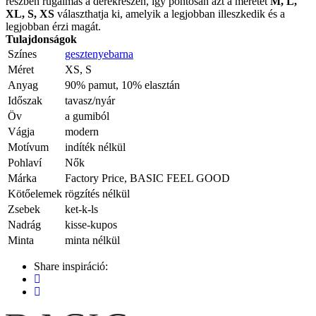
részben rugalmas a derékrészen, így pontosan azt a méretet
M, L,
XL, S, XS
választhatja ki, amelyik a legjobban illeszkedik és a
legjobban érzi magát.
Tulajdonságok
Színes
gesztenyebarna
Méret
XS, S
Anyag
90% pamut, 10% elasztán
Időszak
tavasz/nyár
Öv
a gumiból
Vágja
modern
Motívum
indíték nélkül
Pohlaví
Nők
Márka
Factory Price, BASIC FEEL GOOD
Kötőelemek
rögzítés nélkül
Zsebek
ket-k-ls
Nadrág
kisse-kupos
Minta
minta nélkül
Share inspiráció: