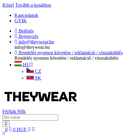
Közel
Tovább a kosárhoz
Kapcsolatok
GYIK
Belépés
Bejegyzés
info@theywear.hu
info@theywear.hu
Rendelés nyomon követése / reklamáció / visszaküldés
Rendelés nyomon követése / reklamáció / visszaküldés
HU
CZ
SK
Férfiak
Nők
0
0
HUF