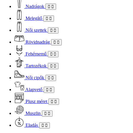
Nadrágok
Melegítő
Női szettek
Rövidnadrág
Fehérnemű
Tartozékok
Női cipők
Alapvető
Plusz méret
Muszlin
Eladás