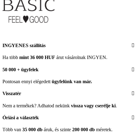
INGYENES szállítás
Ha több
mint 36 000 HUF
árut vásárolnak INGYEN.
50 000 + ügyfelek
Pontosan ennyi elégedett
ügyfelünk
van már.
Visszatér
Nem a termékek? Adhatod nekünk
vissza vagy cserélje ki
.
Óriási a választék
Több van
35 000 db
áruk, és szinte
200 000 db
méretek.