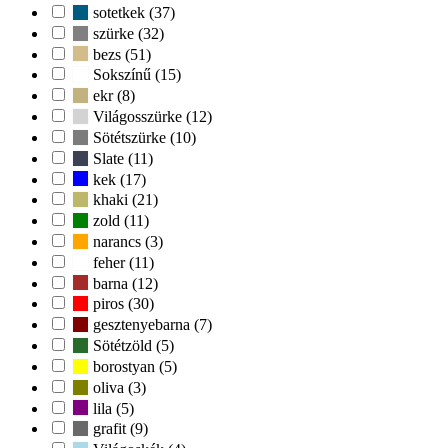
sotetkek (37)
szürke (32)
bezs (51)
Sokszínű (15)
ekr (8)
Világosszürke (12)
Sötétszürke (10)
Slate (11)
kek (17)
khaki (21)
zold (11)
narancs (3)
feher (11)
barna (12)
piros (30)
gesztenyebarna (7)
Sötétzöld (5)
borostyan (5)
oliva (3)
lila (5)
grafit (9)