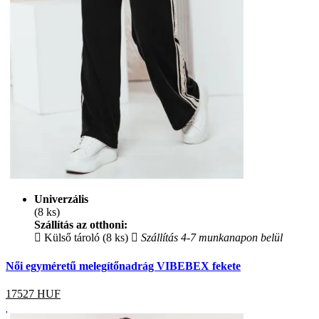
Univerzális
(8 ks)
Szállítás az otthoni:
Külső tároló (8 ks)
Szállítás 4-7 munkanapon belül
Női egyméretű melegítőnadrág VIBEBEX fekete
17527
HUF