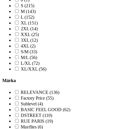
S (215)
M (143)
L (152)
XL (151)
2XL (14)
XXL (25)
3XL (12)
4XL (2)
S/M (33)
M/L (56)
L/XL (72)
XL/XXL (56)
Márka
RELEVANCE (136)
Factory Price (55)
Sublevel (4)
BASIC FEEL GOOD (62)
DSTREET (110)
RUE PARIS (19)
Mayflies (6)