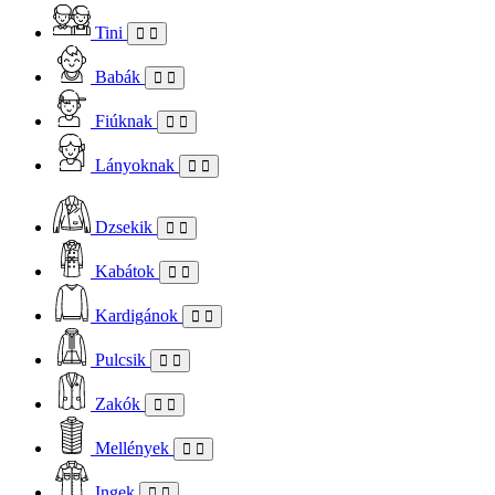
Tini
Babák
Fiúknak
Lányoknak
Dzsekik
Kabátok
Kardigánok
Pulcsik
Zakók
Mellények
Ingek