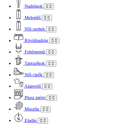
Nadrágok
Melegítő
Női szettek
Rövidnadrág
Fehérnemű
Tartozékok
Női cipők
Alapvető
Plusz méret
Muszlin
Eladás