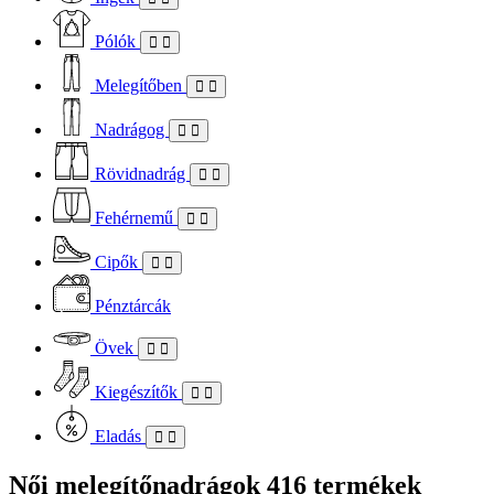
Pólók
Melegítőben
Nadrágog
Rövidnadrág
Fehérnemű
Cipők
Pénztárcák
Övek
Kiegészítők
Eladás
Női melegítőnadrágok
416 termékek