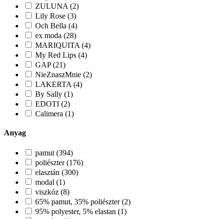
ZULUNA (2)
Lily Rose (3)
Och Bella (4)
ex moda (28)
MARIQUITA (4)
My Red Lips (4)
GAP (21)
NieZnaszMnie (2)
LAKERTA (4)
By Sally (1)
EDOTI (2)
Calimera (1)
Anyag
pamut (394)
poliészter (176)
elasztán (300)
modal (1)
viszkóz (8)
65% pamut, 35% poliészter (2)
95% polyester, 5% elastan (1)