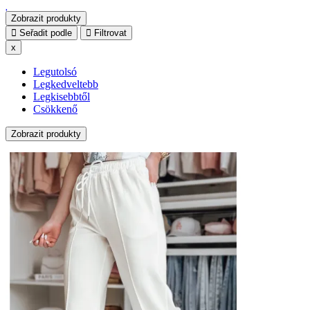
Zobrazit produkty
Seřadit podle
Filtrovat
x
Legutolsó
Legkedveltebb
Legkisebbtől
Csökkenő
Zobrazit produkty