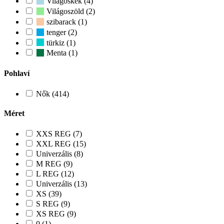
Világoskék (4)
Világoszöld (2)
szibarack (1)
tenger (2)
türkiz (1)
Menta (1)
Pohlaví
Nők (414)
Méret
XXS REG (7)
XXL REG (15)
Univerzális (8)
M REG (9)
L REG (12)
Univerzális (13)
XS (39)
S REG (9)
XS REG (9)
0 (1)