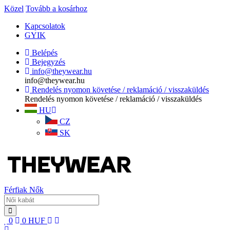
Közel
Tovább a kosárhoz
Kapcsolatok
GYIK
Belépés
Bejegyzés
info@theywear.hu
info@theywear.hu
Rendelés nyomon követése / reklamáció / visszaküldés
Rendelés nyomon követése / reklamáció / visszaküldés
HU
CZ
SK
Férfiak
Nők
0
0
HUF