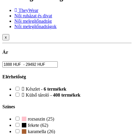
TheyWear
Női ruházat és divat
Női melegítőnadrág
Női melegítőnadrágok
x
Ár
Elérhetőség
Készlet -
6 termékek
Külső tároló -
408 termékek
Színes
rozsaszin (25)
fekete (62)
karamella (26)