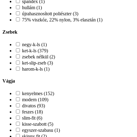
spandex (1)
hullám (1)
újrahasznosított poliészter (3)
75% viszkóz, 22% nylon, 3% elasztán (1)
Zsebek
negy-k-ls (1)
ket-k-ls (379)
zsebek nélkül (2)
ket-slip-zseb (3)
harom-k-ls (1)
Vágja
kenyelmes (152)
modern (109)
divatos (93)
feszes (18)
slim-fit (6)
kisse-szabott (5)
egyszer-szabasu (1)
skinny fit (2)