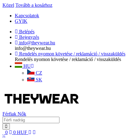
Közel
Tovább a kosárhoz
Kapcsolatok
GYIK
Belépés
Bejegyzés
info@theywear.hu
info@theywear.hu
Rendelés nyomon követése / reklamáció / visszaküldés
Rendelés nyomon követése / reklamáció / visszaküldés
HU
CZ
SK
Férfiak
Nők
0
0
HUF