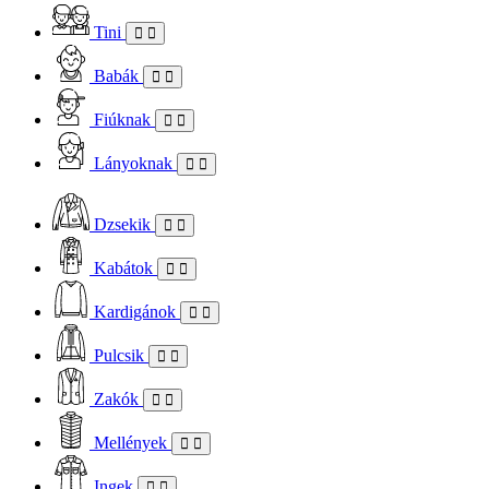
Tini
Babák
Fiúknak
Lányoknak
Dzsekik
Kabátok
Kardigánok
Pulcsik
Zakók
Mellények
Ingek