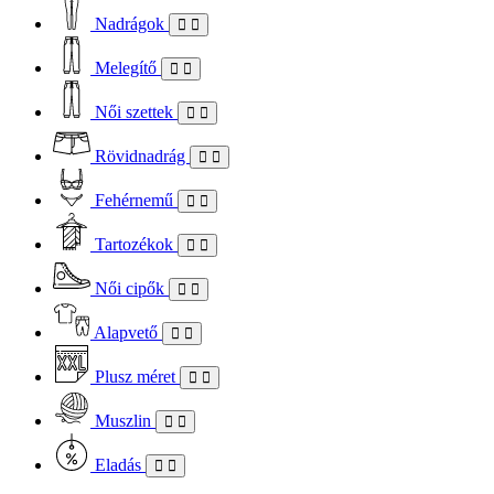
Nadrágok
Melegítő
Női szettek
Rövidnadrág
Fehérnemű
Tartozékok
Női cipők
Alapvető
Plusz méret
Muszlin
Eladás