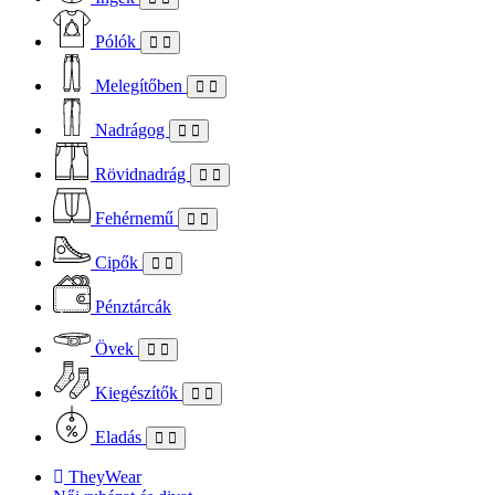
Pólók
Melegítőben
Nadrágog
Rövidnadrág
Fehérnemű
Cipők
Pénztárcák
Övek
Kiegészítők
Eladás
TheyWear