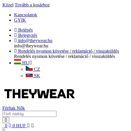
Közel
Tovább a kosárhoz
Kapcsolatok
GYIK
Belépés
Bejegyzés
info@theywear.hu
info@theywear.hu
Rendelés nyomon követése / reklamáció / visszaküldés
Rendelés nyomon követése / reklamáció / visszaküldés
HU
CZ
SK
Férfiak
Nők
0
0
HUF