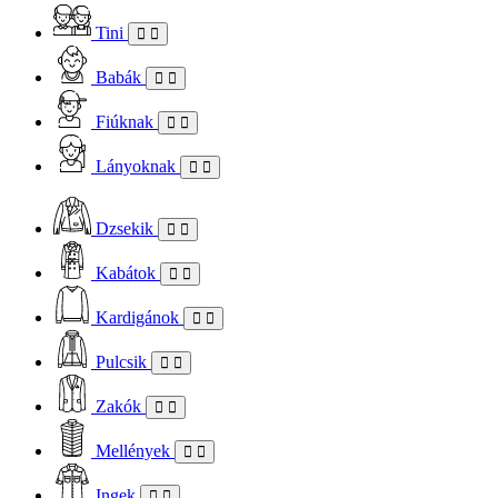
Tini
Babák
Fiúknak
Lányoknak
Dzsekik
Kabátok
Kardigánok
Pulcsik
Zakók
Mellények
Ingek