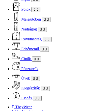
Pólók
Melegítőben
Nadrágog
Rövidnadrág
Fehérnemű
Cipők
Pénztárcák
Övek
Kiegészítők
Eladás
TheyWear