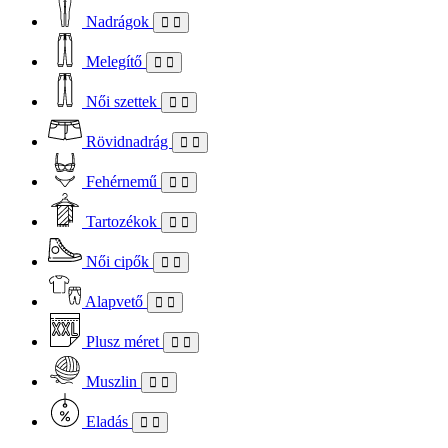
Nadrágok
Melegítő
Női szettek
Rövidnadrág
Fehérnemű
Tartozékok
Női cipők
Alapvető
Plusz méret
Muszlin
Eladás