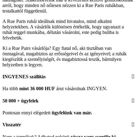
arról, hogy minden nő nőiesen nézzen ki a Rue Paris ruhákban,
testalkattól függetlenül.
A Rue Paris ruhái ideálisak mind hivatalos, mind alkalmi
helyzetekben. A vásárlók különösen értékelik, hogy ugyanazt a
ruhát reggel munkába, délután vásárolni, este pedig buliba is
felvehetik.
Ki a Rue Pairs vásárlója? Egy fiatal nő, aki tisztában van
önmagával, magabiztos az erősségeivel és az igényeivel; a ruhák
kiegészítik a személyiségét, és magabiztossá teszik, bármilyen
helyzetben is legyen.
INGYENES szállítás
Ha több
mint 36 000 HUF
árut vásárolnak INGYEN.
50 000 + ügyfelek
Pontosan ennyi elégedett
ügyfelünk
van már.
Visszatér
Nem a termékek? Adhatod nekünk
vissza vagy cserélje ki
.