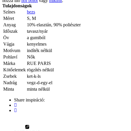
hozzá illő
női pólót
vagy
mikinit
.
Tulajdonságok
Színes
bezs
Méret
S, M
Anyag
10% elasztán, 90% poliészter
Időszak
tavasz/nyár
Öv
a gumiból
Vágja
kenyelmes
Motívum
indíték nélkül
Pohlaví
Nők
Márka
RUE PARIS
Kötőelemek
rögzítés nélkül
Zsebek
ket-k-ls
Nadrág
vegz-d-egy-el
Minta
minta nélkül
Share inspiráció: