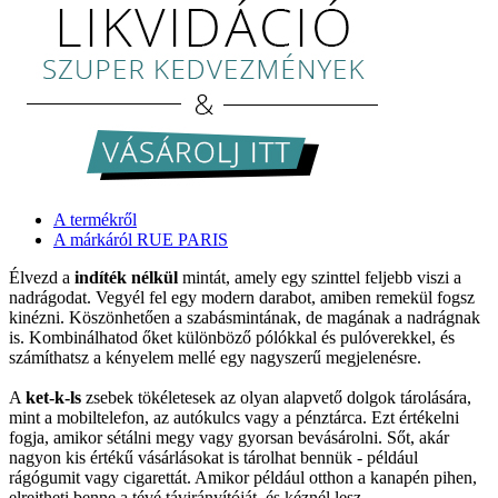
A termékről
A márkáról RUE PARIS
Élvezd a
indíték nélkül
mintát, amely egy szinttel feljebb viszi a
nadrágodat. Vegyél fel egy modern darabot, amiben remekül fogsz
kinézni. Köszönhetően a szabásmintának, de magának a nadrágnak
is. Kombinálhatod őket különböző pólókkal és pulóverekkel, és
számíthatsz a kényelem mellé egy nagyszerű megjelenésre.
A
ket-k-ls
zsebek tökéletesek az olyan alapvető dolgok tárolására,
mint a mobiltelefon, az autókulcs vagy a pénztárca. Ezt értékelni
fogja, amikor sétálni megy vagy gyorsan bevásárolni. Sőt, akár
nagyon kis értékű vásárlásokat is tárolhat bennük - például
rágógumit vagy cigarettát. Amikor például otthon a kanapén pihen,
elrejtheti benne a tévé távirányítóját, és kéznél lesz.