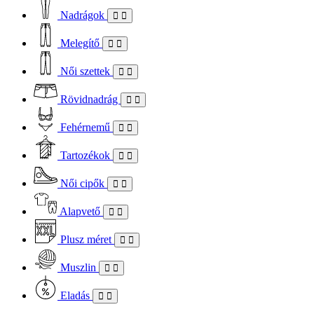
Nadrágok
Melegítő
Női szettek
Rövidnadrág
Fehérnemű
Tartozékok
Női cipők
Alapvető
Plusz méret
Muszlin
Eladás