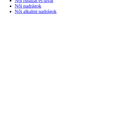
Női ruházat és divat
Női nadrágok
Női alkalmi nadrágok