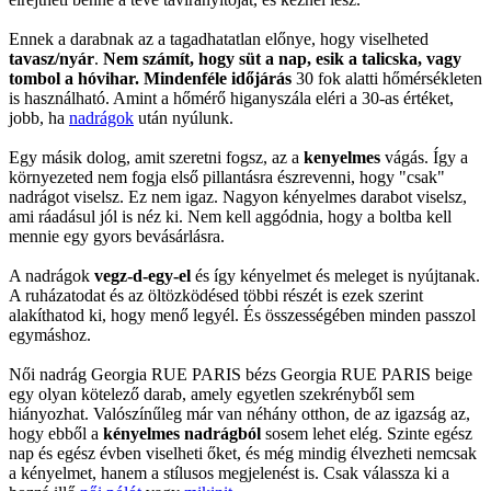
Ennek a darabnak az a tagadhatatlan előnye, hogy viselheted
tavasz/nyár
.
Nem számít, hogy süt a nap, esik a talicska, vagy
tombol a hóvihar. Mindenféle időjárás
30 fok alatti hőmérsékleten
is használható. Amint a hőmérő higanyszála eléri a 30-as értéket,
jobb, ha
nadrágok
után nyúlunk.
Egy másik dolog, amit szeretni fogsz, az a
kenyelmes
vágás. Így a
környezeted nem fogja első pillantásra észrevenni, hogy "csak"
nadrágot viselsz. Ez nem igaz. Nagyon kényelmes darabot viselsz,
ami ráadásul jól is néz ki. Nem kell aggódnia, hogy a boltba kell
mennie egy gyors bevásárlásra.
A nadrágok
vegz-d-egy-el
és így kényelmet és meleget is nyújtanak.
A ruházatodat és az öltözködésed többi részét is ezek szerint
alakíthatod ki, hogy menő legyél. És összességében minden passzol
egymáshoz.
Női nadrág Georgia RUE PARIS bézs Georgia RUE PARIS beige
egy olyan kötelező darab, amely egyetlen szekrényből sem
hiányozhat. Valószínűleg már van néhány otthon, de az igazság az,
hogy ebből a
kényelmes nadrágból
sosem lehet elég. Szinte egész
nap és egész évben viselheti őket, és még mindig élvezheti nemcsak
a kényelmet, hanem a stílusos megjelenést is. Csak válassza ki a