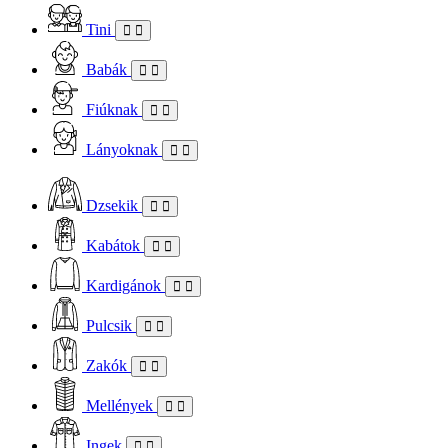
Tini
Babák
Fiúknak
Lányoknak
Dzsekik
Kabátok
Kardigánok
Pulcsik
Zakók
Mellények
Ingek