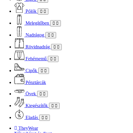
Pólók
Melegítőben
Nadrágog
Rövidnadrág
Fehérnemű
Cipők
Pénztárcák
Övek
Kiegészítők
Eladás
TheyWear