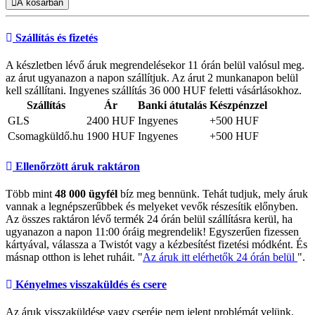
A kosárban
Szállítás és fizetés
A készletben lévő áruk megrendelésekor 11 órán belül valósul meg.
az árut ugyanazon a napon szállítjuk. Az árut 2 munkanapon belül
kell szállítani. Ingyenes szállítás 36 000 HUF feletti vásárlásokhoz.
Szállítás
Ár
Banki átutalás
Készpénzzel
GLS
2400 HUF
Ingyenes
+500 HUF
Csomagküldő.hu
1900 HUF
Ingyenes
+500 HUF
Ellenőrzött áruk raktáron
Több mint
48 000 ügyfél
bíz meg bennünk. Tehát tudjuk, mely áruk
vannak a legnépszerűbbek és melyeket vevők részesítik előnyben.
Az összes raktáron lévő termék 24 órán belül szállításra kerül, ha
ugyanazon a napon 11:00 óráig megrendelik! Egyszerűen fizessen
kártyával, válassza a Twistót vagy a kézbesítést fizetési módként. És
másnap otthon is lehet ruháit. "
Az áruk itt elérhetők 24 órán belül
".
Kényelmes visszaküldés és csere
Az áruk visszaküldése vagy cseréje nem jelent problémát velünk.