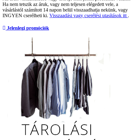
Ha nem tetszik az áruk, vagy nem teljesen elégedett vele, a
vásárlástól számított 14 napon belül visszaadhatja nekünk, vagy
INGYEN cserélheti ki.
Visszaadási vagy cserélési utasítások itt
.
Jelenlegi promóciók