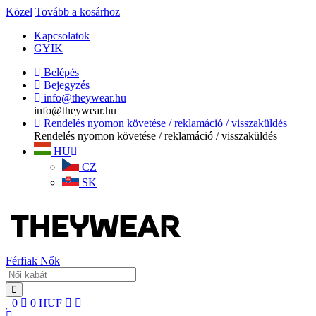
Közel
Tovább a kosárhoz
Kapcsolatok
GYIK
Belépés
Bejegyzés
info@theywear.hu
info@theywear.hu
Rendelés nyomon követése / reklamáció / visszaküldés
Rendelés nyomon követése / reklamáció / visszaküldés
HU
CZ
SK
Férfiak
Nők
0
0
HUF