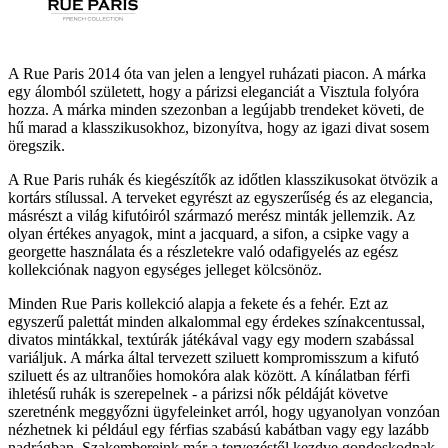
A Rue Paris 2014 óta van jelen a lengyel ruházati piacon. A márka
egy álomból született, hogy a párizsi eleganciát a Visztula folyóra
hozza. A márka minden szezonban a legújabb trendeket követi, de
hű marad a klasszikusokhoz, bizonyítva, hogy az igazi divat sosem
öregszik.
A Rue Paris ruhák és kiegészítők az időtlen klasszikusokat ötvözik a
kortárs stílussal. A terveket egyrészt az egyszerűség és az elegancia,
másrészt a világ kifutóiról származó merész minták jellemzik. Az
olyan értékes anyagok, mint a jacquard, a sifon, a csipke vagy a
georgette használata és a részletekre való odafigyelés az egész
kollekciónak nagyon egységes jelleget kölcsönöz.
Minden Rue Paris kollekció alapja a fekete és a fehér. Ezt az
egyszerű palettát minden alkalommal egy érdekes színakcentussal,
divatos mintákkal, textúrák játékával vagy egy modern szabással
variáljuk. A márka által tervezett sziluett kompromisszum a kifutó
sziluett és az ultranőies homokóra alak között. A kínálatban férfi
ihletésű ruhák is szerepelnek - a párizsi nők példáját követve
szeretnénk meggyőzni ügyfeleinket arról, hogy ugyanolyan vonzóan
nézhetnek ki például egy férfias szabású kabátban vagy egy lazább
nadrágban. Szakembereink már a tervezéstől kezdve gondoskodnak