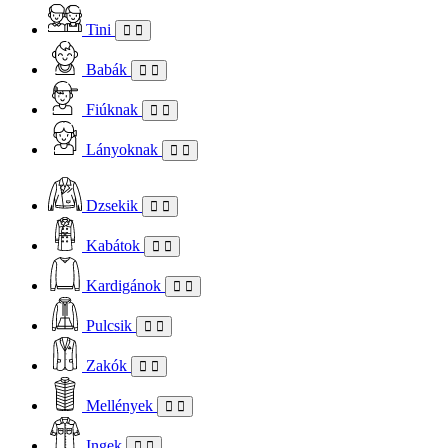
Tini
Babák
Fiúknak
Lányoknak
Dzsekik
Kabátok
Kardigánok
Pulcsik
Zakók
Mellények
Ingek