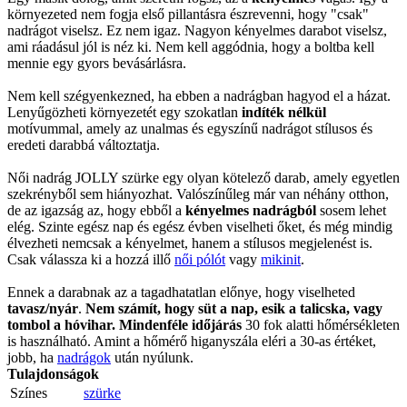
környezeted nem fogja első pillantásra észrevenni, hogy "csak"
nadrágot viselsz. Ez nem igaz. Nagyon kényelmes darabot viselsz,
ami ráadásul jól is néz ki. Nem kell aggódnia, hogy a boltba kell
mennie egy gyors bevásárlásra.
Nem kell szégyenkezned, ha ebben a nadrágban hagyod el a házat.
Lenyűgözheti környezetét egy szokatlan
indíték nélkül
motívummal, amely az unalmas és egyszínű nadrágot stílusos és
eredeti darabbá változtatja.
Női nadrág JOLLY szürke egy olyan kötelező darab, amely egyetlen
szekrényből sem hiányozhat. Valószínűleg már van néhány otthon,
de az igazság az, hogy ebből a
kényelmes nadrágból
sosem lehet
elég. Szinte egész nap és egész évben viselheti őket, és még mindig
élvezheti nemcsak a kényelmet, hanem a stílusos megjelenést is.
Csak válassza ki a hozzá illő
női pólót
vagy
mikinit
.
Ennek a darabnak az a tagadhatatlan előnye, hogy viselheted
tavasz/nyár
.
Nem számít, hogy süt a nap, esik a talicska, vagy
tombol a hóvihar. Mindenféle időjárás
30 fok alatti hőmérsékleten
is használható. Amint a hőmérő higanyszála eléri a 30-as értéket,
jobb, ha
nadrágok
után nyúlunk.
Tulajdonságok
Színes
szürke