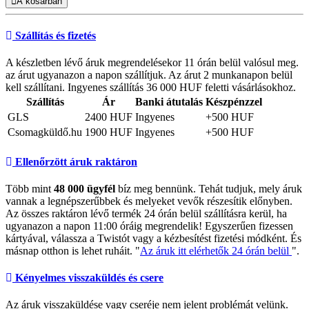
A kosárban
Szállítás és fizetés
A készletben lévő áruk megrendelésekor 11 órán belül valósul meg.
az árut ugyanazon a napon szállítjuk. Az árut 2 munkanapon belül
kell szállítani. Ingyenes szállítás 36 000 HUF feletti vásárlásokhoz.
Szállítás
Ár
Banki átutalás
Készpénzzel
GLS
2400 HUF
Ingyenes
+500 HUF
Csomagküldő.hu
1900 HUF
Ingyenes
+500 HUF
Ellenőrzött áruk raktáron
Több mint
48 000 ügyfél
bíz meg bennünk. Tehát tudjuk, mely áruk
vannak a legnépszerűbbek és melyeket vevők részesítik előnyben.
Az összes raktáron lévő termék 24 órán belül szállításra kerül, ha
ugyanazon a napon 11:00 óráig megrendelik! Egyszerűen fizessen
kártyával, válassza a Twistót vagy a kézbesítést fizetési módként. És
másnap otthon is lehet ruháit. "
Az áruk itt elérhetők 24 órán belül
".
Kényelmes visszaküldés és csere
Az áruk visszaküldése vagy cseréje nem jelent problémát velünk.