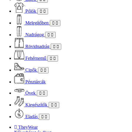
Pólók
Melegítőben
Nadrágog
Rövidnadrág
Fehérnemű
Cipők
Pénztárcák
Övek
Kiegészítők
Eladás
TheyWear