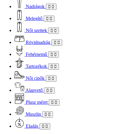
Nadrágok
Melegítő
Női szettek
Rövidnadrág
Fehérnemű
Tartozékok
Női cipők
Alapvető
Plusz méret
Muszlin
Eladás