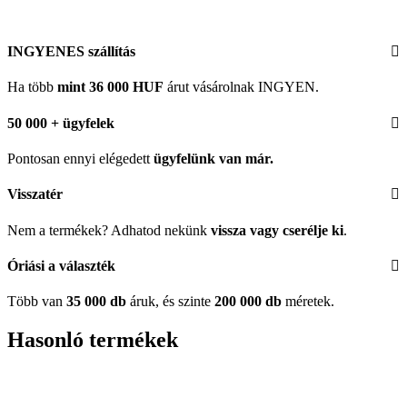
INGYENES szállítás
Ha több
mint 36 000 HUF
árut vásárolnak INGYEN.
50 000 + ügyfelek
Pontosan ennyi elégedett
ügyfelünk
van már.
Visszatér
Nem a termékek? Adhatod nekünk
vissza vagy cserélje ki
.
Óriási a választék
Több van
35 000 db
áruk, és szinte
200 000 db
méretek.
Hasonló termékek