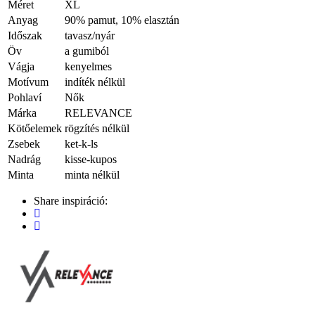
Méret
XL
Anyag
90% pamut, 10% elasztán
Időszak
tavasz/nyár
Öv
a gumiból
Vágja
kenyelmes
Motívum
indíték nélkül
Pohlaví
Nők
Márka
RELEVANCE
Kötőelemek
rögzítés nélkül
Zsebek
ket-k-ls
Nadrág
kisse-kupos
Minta
minta nélkül
Share inspiráció: