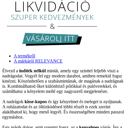
A termékről
A márkáról RELEVANCE
Élvezd a
indíték nélkül
mintát, amely egy szinttel feljebb viszi a
nadrágodat. Vegyél fel egy modern darabot, amiben remekül fogsz
kinézni. Köszönhetően a szabásmintának, de magának a nadrágnak
is. Kombinálhatod őket különböző pólókkal és pulóverekkel, és
számíthatsz a kényelem mellé egy nagyszerű megjelenésre.
A nadrágok
kisse-kupos
és így kényelmet és meleget is nyújtanak.
A ruházatodat és az öltözködésed többi részét is ezek szerint
alakíthatod ki, hogy menő legyél. És összességében minden passzol
egymáshoz.
Egy másik dolog, amit szeretni fogsz, az a
kenyelmes
vágás. Így a