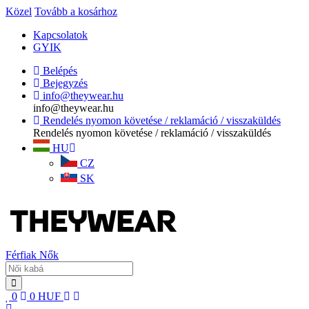
Közel
Tovább a kosárhoz
Kapcsolatok
GYIK
Belépés
Bejegyzés
info@theywear.hu
info@theywear.hu
Rendelés nyomon követése / reklamáció / visszaküldés
Rendelés nyomon követése / reklamáció / visszaküldés
HU
CZ
SK
Férfiak
Nők
0
0
HUF