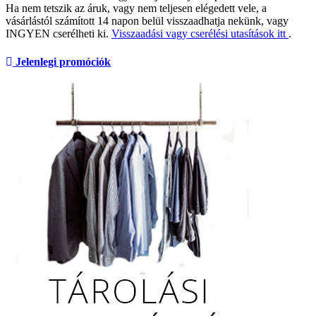
Ha nem tetszik az áruk, vagy nem teljesen elégedett vele, a
vásárlástól számított 14 napon belül visszaadhatja nekünk, vagy
INGYEN cserélheti ki.
Visszaadási vagy cserélési utasítások itt
.
Jelenlegi promóciók