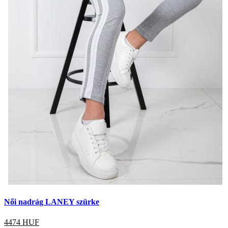
Női nadrág LANEY szürke
4474
HUF