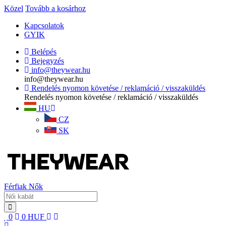
Közel
Tovább a kosárhoz
Kapcsolatok
GYIK
Belépés
Bejegyzés
info@theywear.hu
info@theywear.hu
Rendelés nyomon követése / reklamáció / visszaküldés
Rendelés nyomon követése / reklamáció / visszaküldés
HU
CZ
SK
Férfiak
Nők
0
0
HUF