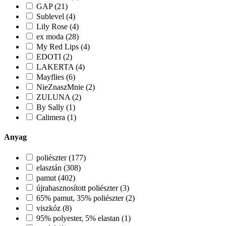
GAP (21)
Sublevel (4)
Lily Rose (4)
ex moda (28)
My Red Lips (4)
EDOTI (2)
LAKERTA (4)
Mayflies (6)
NieZnaszMnie (2)
ZULUNA (2)
By Sally (1)
Calimera (1)
Anyag
poliészter (177)
elasztán (308)
pamut (402)
újrahasznosított poliészter (3)
65% pamut, 35% poliészter (2)
viszkóz (8)
95% polyester, 5% elastan (1)