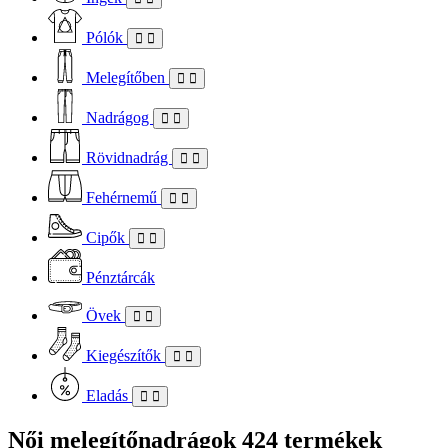
Pólók
Melegítőben
Nadrágog
Rövidnadrág
Fehérnemű
Cipők
Pénztárcák
Övek
Kiegészítők
Eladás
Női melegítőnadrágok
424 termékek