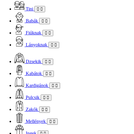
Tini
Babák
Fiúknak
Lányoknak
Dzsekik
Kabátok
Kardigánok
Pulcsik
Zakók
Mellények
Ingek