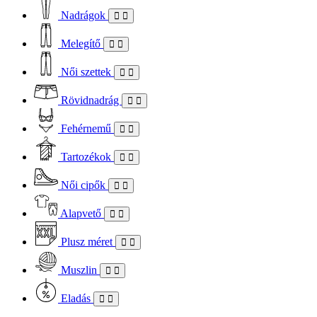
Nadrágok
Melegítő
Női szettek
Rövidnadrág
Fehérnemű
Tartozékok
Női cipők
Alapvető
Plusz méret
Muszlin
Eladás