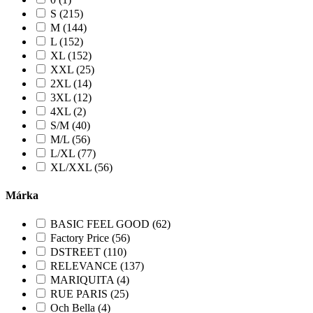
S (215)
M (144)
L (152)
XL (152)
XXL (25)
2XL (14)
3XL (12)
4XL (2)
S/M (40)
M/L (56)
L/XL (77)
XL/XXL (56)
Márka
BASIC FEEL GOOD (62)
Factory Price (56)
DSTREET (110)
RELEVANCE (137)
MARIQUITA (4)
RUE PARIS (25)
Och Bella (4)