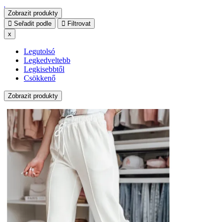
Zobrazit produkty
Seřadit podle
Filtrovat
x
Legutolsó
Legkedveltebb
Legkisebbtől
Csökkenő
Zobrazit produkty