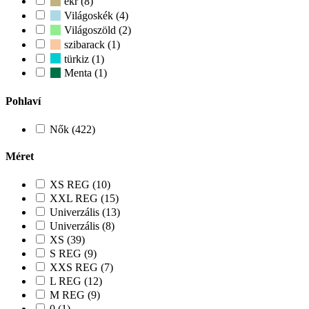
ekr (8)
Világoskék (4)
Világoszöld (2)
szibarack (1)
türkiz (1)
Menta (1)
Pohlaví
Nők (422)
Méret
XS REG (10)
XXL REG (15)
Univerzális (13)
Univerzális (8)
XS (39)
S REG (9)
XXS REG (7)
L REG (12)
M REG (9)
0 (1)