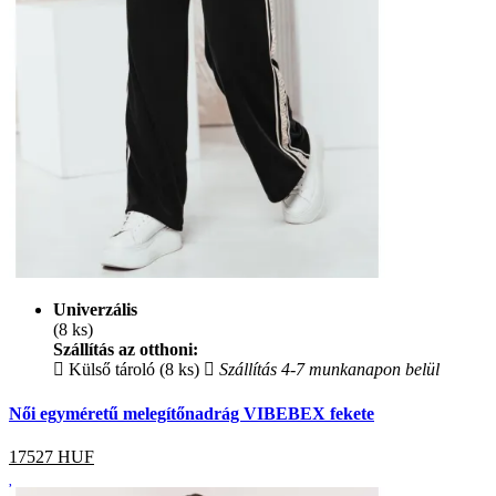
Univerzális
(8 ks)
Szállítás az otthoni:
Külső tároló (8 ks)
Szállítás 4-7 munkanapon belül
Női egyméretű melegítőnadrág VIBEBEX fekete
17527
HUF