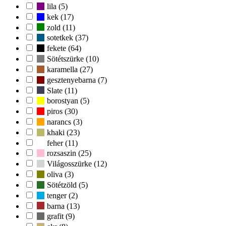
lila (5)
kek (17)
zold (11)
sotetkek (37)
fekete (64)
Sötétszürke (10)
karamella (27)
gesztenyebarna (7)
Slate (11)
borostyan (5)
piros (30)
narancs (3)
khaki (23)
feher (11)
rozsaszin (25)
Világosszürke (12)
oliva (3)
Sötétzöld (5)
tenger (2)
barna (13)
grafit (9)