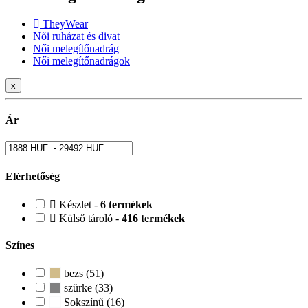
TheyWear
Női ruházat és divat
Női melegítőnadrág
Női melegítőnadrágok
x
Ár
Elérhetőség
Készlet -
6 termékek
Külső tároló -
416 termékek
Színes
bezs (51)
szürke (33)
Sokszínű (16)