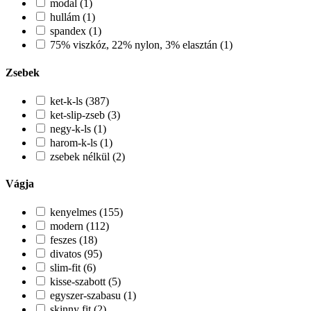
modal (1)
hullám (1)
spandex (1)
75% viszkóz, 22% nylon, 3% elasztán (1)
Zsebek
ket-k-ls (387)
ket-slip-zseb (3)
negy-k-ls (1)
harom-k-ls (1)
zsebek nélkül (2)
Vágja
kenyelmes (155)
modern (112)
feszes (18)
divatos (95)
slim-fit (6)
kisse-szabott (5)
egyszer-szabasu (1)
skinny fit (2)