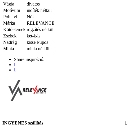
Vágja
divatos
Motívum
indíték nélkül
Pohlaví
Nők
Márka
RELEVANCE
Kötőelemek
rögzítés nélkül
Zsebek
ket-k-ls
Nadrág
kisse-kupos
Minta
minta nélkül
Share inspiráció:
INGYENES szállítás