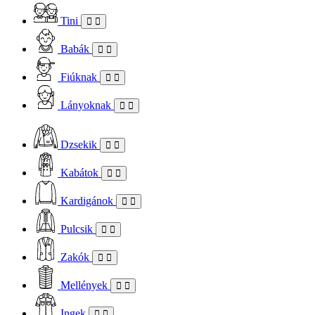
Tini
Babák
Fiúknak
Lányoknak
Dzsekik
Kabátok
Kardigánok
Pulcsik
Zakók
Mellények
Ingek