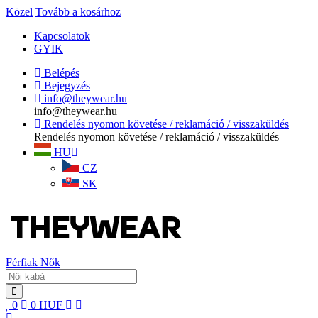
Közel
Tovább a kosárhoz
Kapcsolatok
GYIK
Belépés
Bejegyzés
info@theywear.hu
info@theywear.hu
Rendelés nyomon követése / reklamáció / visszaküldés
Rendelés nyomon követése / reklamáció / visszaküldés
HU
CZ
SK
Férfiak
Nők
0
0
HUF