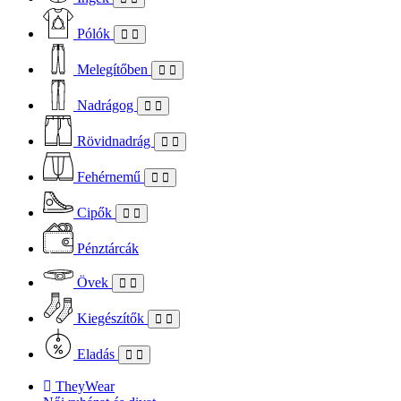
Pólók
Melegítőben
Nadrágog
Rövidnadrág
Fehérnemű
Cipők
Pénztárcák
Övek
Kiegészítők
Eladás
TheyWear