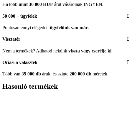
Ha több
mint 36 000 HUF
árut vásárolnak INGYEN.
50 000 + ügyfelek
Pontosan ennyi elégedett
ügyfelünk
van már.
Visszatér
Nem a termékek? Adhatod nekünk
vissza vagy cserélje ki
.
Óriási a választék
Több van
35 000 db
áruk, és szinte
200 000 db
méretek.
Hasonló termékek