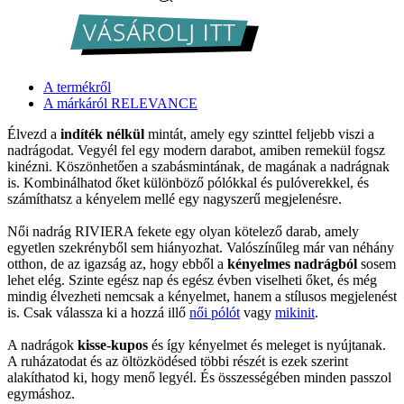
A termékről
A márkáról RELEVANCE
Élvezd a
indíték nélkül
mintát, amely egy szinttel feljebb viszi a
nadrágodat. Vegyél fel egy modern darabot, amiben remekül fogsz
kinézni. Köszönhetően a szabásmintának, de magának a nadrágnak
is. Kombinálhatod őket különböző pólókkal és pulóverekkel, és
számíthatsz a kényelem mellé egy nagyszerű megjelenésre.
Női nadrág RIVIERA fekete egy olyan kötelező darab, amely
egyetlen szekrényből sem hiányozhat. Valószínűleg már van néhány
otthon, de az igazság az, hogy ebből a
kényelmes nadrágból
sosem
lehet elég. Szinte egész nap és egész évben viselheti őket, és még
mindig élvezheti nemcsak a kényelmet, hanem a stílusos megjelenést
is. Csak válassza ki a hozzá illő
női pólót
vagy
mikinit
.
A nadrágok
kisse-kupos
és így kényelmet és meleget is nyújtanak.
A ruházatodat és az öltözködésed többi részét is ezek szerint
alakíthatod ki, hogy menő legyél. És összességében minden passzol
egymáshoz.