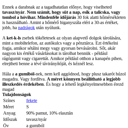
Ennek a darabnak az a tagadhatatlan előnye, hogy viselheted
tavasz/nyár
.
Nem számít, hogy süt a nap, esik a talicska, vagy
tombol a hóvihar. Mindenféle időjárás
30 fok alatti hőmérsékleten
is használható. Amint a hőmérő higanyszála eléri a 30-as értéket,
jobb, ha
nadrágok
után nyúlunk.
A
ket-k-ls
zsebek tökéletesek az olyan alapvető dolgok tárolására,
mint a mobiltelefon, az autókulcs vagy a pénztárca. Ezt értékelni
fogja, amikor sétálni megy vagy gyorsan bevásárolni. Sőt, akár
nagyon kis értékű vásárlásokat is tárolhat bennük - például
rágógumit vagy cigarettát. Amikor például otthon a kanapén pihen,
elrejtheti benne a tévé távirányítóját, és kéznél lesz.
Hála a
a gumiból
-nek, nem kell aggódnod, hogy plusz takarót húzol
magadra. Vagy fordítva.
A méret könnyen beállítható a legjobb
illeszkedés érdekében
. És hogy a lehető legkényelmesebben érezd
magad
Tulajdonságok
Színes
fekete
Méret
S
Anyag
90% pamut, 10% elasztán
Időszak
tavasz/nyár
Öv
a gumiból