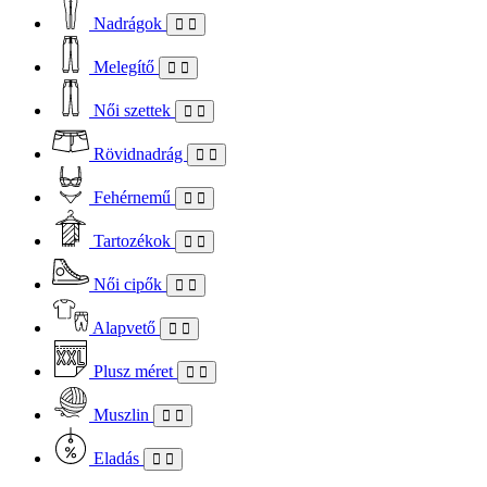
Nadrágok
Melegítő
Női szettek
Rövidnadrág
Fehérnemű
Tartozékok
Női cipők
Alapvető
Plusz méret
Muszlin
Eladás