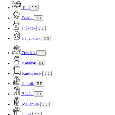
Tini
Babák
Fiúknak
Lányoknak
Dzsekik
Kabátok
Kardigánok
Pulcsik
Zakók
Mellények
Ingek