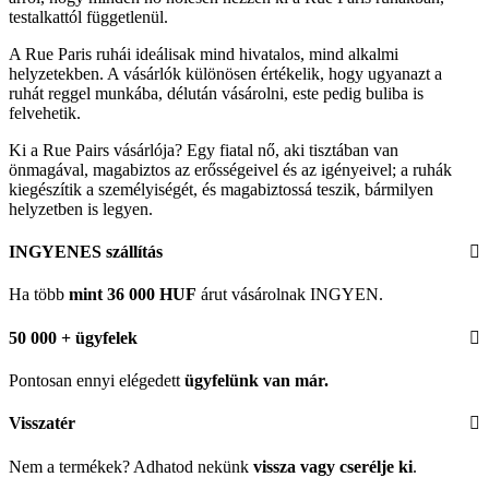
testalkattól függetlenül.
A Rue Paris ruhái ideálisak mind hivatalos, mind alkalmi
helyzetekben. A vásárlók különösen értékelik, hogy ugyanazt a
ruhát reggel munkába, délután vásárolni, este pedig buliba is
felvehetik.
Ki a Rue Pairs vásárlója? Egy fiatal nő, aki tisztában van
önmagával, magabiztos az erősségeivel és az igényeivel; a ruhák
kiegészítik a személyiségét, és magabiztossá teszik, bármilyen
helyzetben is legyen.
INGYENES szállítás
Ha több
mint 36 000 HUF
árut vásárolnak INGYEN.
50 000 + ügyfelek
Pontosan ennyi elégedett
ügyfelünk
van már.
Visszatér
Nem a termékek? Adhatod nekünk
vissza vagy cserélje ki
.