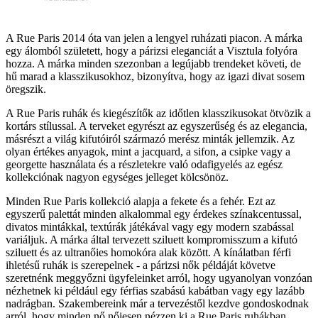
A Rue Paris 2014 óta van jelen a lengyel ruházati piacon. A márka
egy álomból született, hogy a párizsi eleganciát a Visztula folyóra
hozza. A márka minden szezonban a legújabb trendeket követi, de
hű marad a klasszikusokhoz, bizonyítva, hogy az igazi divat sosem
öregszik.
A Rue Paris ruhák és kiegészítők az időtlen klasszikusokat ötvözik a
kortárs stílussal. A terveket egyrészt az egyszerűség és az elegancia,
másrészt a világ kifutóiról származó merész minták jellemzik. Az
olyan értékes anyagok, mint a jacquard, a sifon, a csipke vagy a
georgette használata és a részletekre való odafigyelés az egész
kollekciónak nagyon egységes jelleget kölcsönöz.
Minden Rue Paris kollekció alapja a fekete és a fehér. Ezt az
egyszerű palettát minden alkalommal egy érdekes színakcentussal,
divatos mintákkal, textúrák játékával vagy egy modern szabással
variáljuk. A márka által tervezett sziluett kompromisszum a kifutó
sziluett és az ultranőies homokóra alak között. A kínálatban férfi
ihletésű ruhák is szerepelnek - a párizsi nők példáját követve
szeretnénk meggyőzni ügyfeleinket arról, hogy ugyanolyan vonzóan
nézhetnek ki például egy férfias szabású kabátban vagy egy lazább
nadrágban. Szakembereink már a tervezéstől kezdve gondoskodnak
arról, hogy minden nő nőiesen nézzen ki a Rue Paris ruhákban,