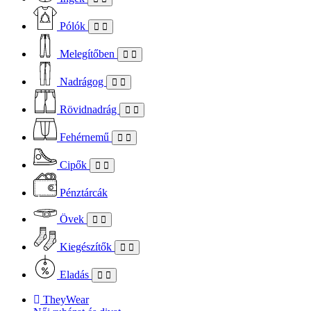
Pólók
Melegítőben
Nadrágog
Rövidnadrág
Fehérnemű
Cipők
Pénztárcák
Övek
Kiegészítők
Eladás
TheyWear