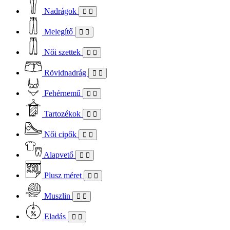
Nadrágok
Melegítő
Női szettek
Rövidnadrág
Fehérnemű
Tartozékok
Női cipők
Alapvető
Plusz méret
Muszlin
Eladás