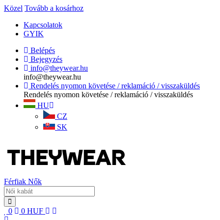
Közel
Tovább a kosárhoz
Kapcsolatok
GYIK
Belépés
Bejegyzés
info@theywear.hu
info@theywear.hu
Rendelés nyomon követése / reklamáció / visszaküldés
Rendelés nyomon követése / reklamáció / visszaküldés
HU
CZ
SK
Férfiak
Nők
0
0
HUF