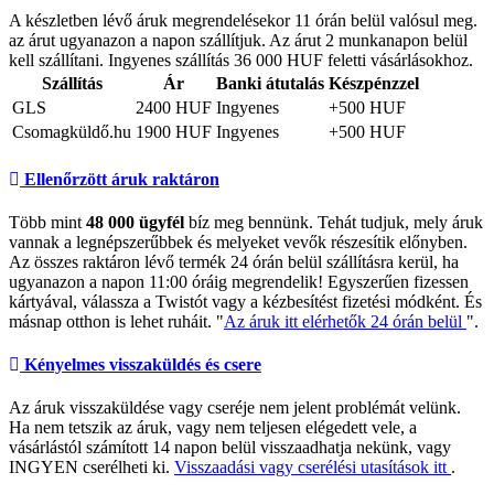
A készletben lévő áruk megrendelésekor 11 órán belül valósul meg.
az árut ugyanazon a napon szállítjuk. Az árut 2 munkanapon belül
kell szállítani. Ingyenes szállítás 36 000 HUF feletti vásárlásokhoz.
Szállítás
Ár
Banki átutalás
Készpénzzel
GLS
2400 HUF
Ingyenes
+500 HUF
Csomagküldő.hu
1900 HUF
Ingyenes
+500 HUF
Ellenőrzött áruk raktáron
Több mint
48 000 ügyfél
bíz meg bennünk. Tehát tudjuk, mely áruk
vannak a legnépszerűbbek és melyeket vevők részesítik előnyben.
Az összes raktáron lévő termék 24 órán belül szállításra kerül, ha
ugyanazon a napon 11:00 óráig megrendelik! Egyszerűen fizessen
kártyával, válassza a Twistót vagy a kézbesítést fizetési módként. És
másnap otthon is lehet ruháit. "
Az áruk itt elérhetők 24 órán belül
".
Kényelmes visszaküldés és csere
Az áruk visszaküldése vagy cseréje nem jelent problémát velünk.
Ha nem tetszik az áruk, vagy nem teljesen elégedett vele, a
vásárlástól számított 14 napon belül visszaadhatja nekünk, vagy
INGYEN cserélheti ki.
Visszaadási vagy cserélési utasítások itt
.