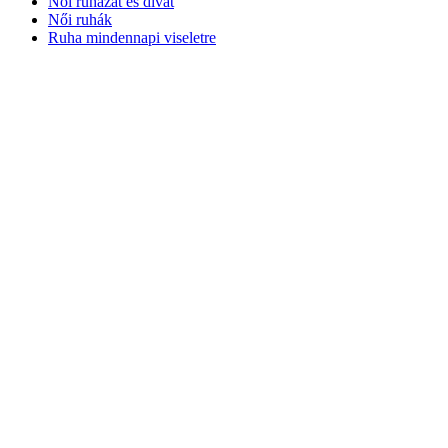
Női ruházat és divat
Női ruhák
Ruha mindennapi viseletre