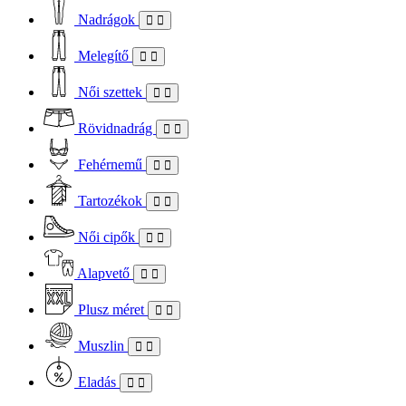
Nadrágok
Melegítő
Női szettek
Rövidnadrág
Fehérnemű
Tartozékok
Női cipők
Alapvető
Plusz méret
Muszlin
Eladás