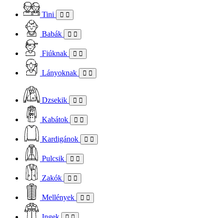
Tini
Babák
Fiúknak
Lányoknak
Dzsekik
Kabátok
Kardigánok
Pulcsik
Zakók
Mellények
Ingek