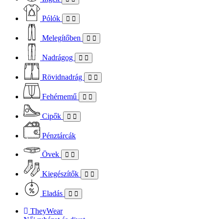
Pólók
Melegítőben
Nadrágog
Rövidnadrág
Fehérnemű
Cipők
Pénztárcák
Övek
Kiegészítők
Eladás
TheyWear