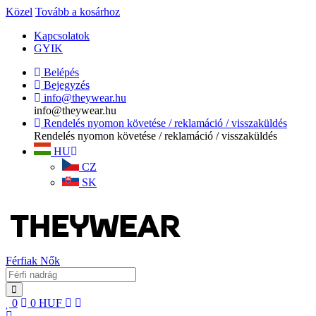
Közel
Tovább a kosárhoz
Kapcsolatok
GYIK
Belépés
Bejegyzés
info@theywear.hu
info@theywear.hu
Rendelés nyomon követése / reklamáció / visszaküldés
Rendelés nyomon követése / reklamáció / visszaküldés
HU
CZ
SK
Férfiak
Nők
0
0
HUF