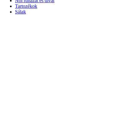
Női ruházat és divat
Tartozékok
Sálak