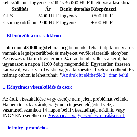
kell szállítani. Ingyenes szállítás 36 000 HUF feletti vásárlásokhoz.
Szállítás
Ár
Banki átutalás
Készpénzzel
GLS
2400 HUF
Ingyenes
+500 HUF
Csomagküldő.hu
1900 HUF
Ingyenes
+500 HUF
Ellenőrzött áruk raktáron
Több mint
48 000 ügyfél
bíz meg bennünk. Tehát tudjuk, mely áruk
vannak a legnépszerűbbek és melyeket vevők részesítik előnyben.
Az összes raktáron lévő termék 24 órán belül szállításra kerül, ha
ugyanazon a napon 11:00 óráig megrendelik! Egyszerűen fizessen
kártyával, válassza a Twistót vagy a kézbesítést fizetési módként. És
másnap otthon is lehet ruháit. "
Az áruk itt elérhetők 24 órán belül
".
Kényelmes visszaküldés és csere
Az áruk visszaküldése vagy cseréje nem jelent problémát velünk.
Ha nem tetszik az áruk, vagy nem teljesen elégedett vele, a
vásárlástól számított 14 napon belül visszaadhatja nekünk, vagy
INGYEN cserélheti ki.
Visszaadási vagy cserélési utasítások itt
.
Jelenlegi promóciók