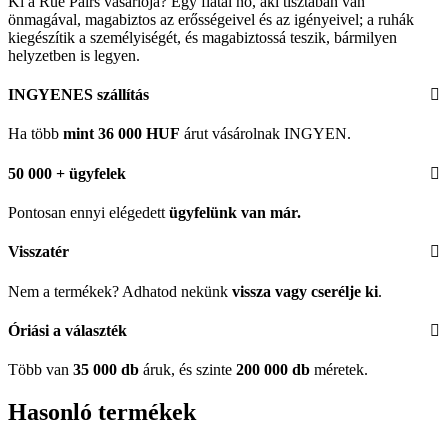
Ki a Rue Pairs vásárlója? Egy fiatal nő, aki tisztában van
önmagával, magabiztos az erősségeivel és az igényeivel; a ruhák
kiegészítik a személyiségét, és magabiztossá teszik, bármilyen
helyzetben is legyen.
INGYENES szállítás
Ha több
mint 36 000 HUF
árut vásárolnak INGYEN.
50 000 + ügyfelek
Pontosan ennyi elégedett
ügyfelünk
van már.
Visszatér
Nem a termékek? Adhatod nekünk
vissza vagy cserélje ki
.
Óriási a választék
Több van
35 000 db
áruk, és szinte
200 000 db
méretek.
Hasonló termékek