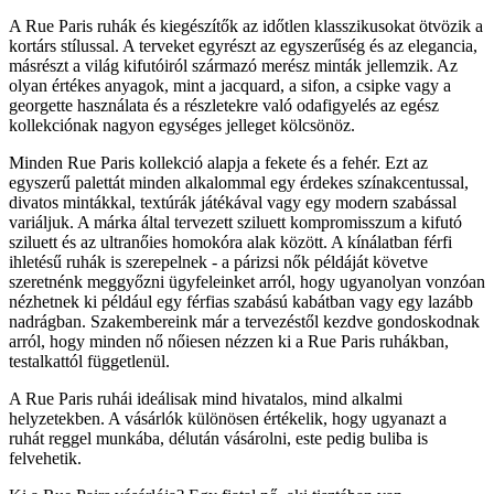
A Rue Paris ruhák és kiegészítők az időtlen klasszikusokat ötvözik a
kortárs stílussal. A terveket egyrészt az egyszerűség és az elegancia,
másrészt a világ kifutóiról származó merész minták jellemzik. Az
olyan értékes anyagok, mint a jacquard, a sifon, a csipke vagy a
georgette használata és a részletekre való odafigyelés az egész
kollekciónak nagyon egységes jelleget kölcsönöz.
Minden Rue Paris kollekció alapja a fekete és a fehér. Ezt az
egyszerű palettát minden alkalommal egy érdekes színakcentussal,
divatos mintákkal, textúrák játékával vagy egy modern szabással
variáljuk. A márka által tervezett sziluett kompromisszum a kifutó
sziluett és az ultranőies homokóra alak között. A kínálatban férfi
ihletésű ruhák is szerepelnek - a párizsi nők példáját követve
szeretnénk meggyőzni ügyfeleinket arról, hogy ugyanolyan vonzóan
nézhetnek ki például egy férfias szabású kabátban vagy egy lazább
nadrágban. Szakembereink már a tervezéstől kezdve gondoskodnak
arról, hogy minden nő nőiesen nézzen ki a Rue Paris ruhákban,
testalkattól függetlenül.
A Rue Paris ruhái ideálisak mind hivatalos, mind alkalmi
helyzetekben. A vásárlók különösen értékelik, hogy ugyanazt a
ruhát reggel munkába, délután vásárolni, este pedig buliba is
felvehetik.