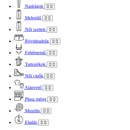
Nadrágok
Melegítő
Női szettek
Rövidnadrág
Fehérnemű
Tartozékok
Női cipők
Alapvető
Plusz méret
Muszlin
Eladás