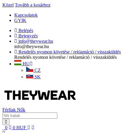
Közel
Tovább a kosárhoz
Kapcsolatok
GYIK
Belépés
Bejegyzés
info@theywear.hu
info@theywear.hu
Rendelés nyomon követése / reklamáció / visszaküldés
Rendelés nyomon követése / reklamáció / visszaküldés
HU
CZ
SK
Férfiak
Nők
0
0
HUF