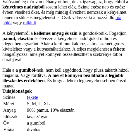
Valószínűleg már van néhány otthon, de az igazság az, hogy ebből a
kényelmes nadrágból
sosem lehet elég. Szinte egész nap és egész
évben viselheti őket, és még mindig élvezheti nemcsak a kényelmet,
hanem a stílusos megjelenést is. Csak válassza ki a hozzá illő
női
pólót
vagy
mikinit
.
A kényelemről a
kellemes anyag és szín
is gondoskodik. Fogadjon
pamut, elasztán
és élvezze a kényelmes nadrágokat otthon és
idegenben egyaránt. Akár a kerti munkákhoz, akár a szemét gyors
kiviteléhez vagy a kutyasétáltatáshoz. A teljes megjelenést a
fekete
hangsúlyozza, amelyet könnyen összeilleszthet a szekrénye többi
darabjával.
Hála a
a gumiból
-nek, nem kell aggódnod, hogy plusz takarót húzol
magadra. Vagy fordítva.
A méret könnyen beállítható a legjobb
illeszkedés érdekében
. És hogy a lehető legkényelmesebben érezd
magad
Tulajdonságok
Színes
fekete
Méret
S, M, L, XL
Anyag
90% pamut, 10% elasztán
Időszak
tavasz/nyár
Öv
a gumiból
Vágja
divatos