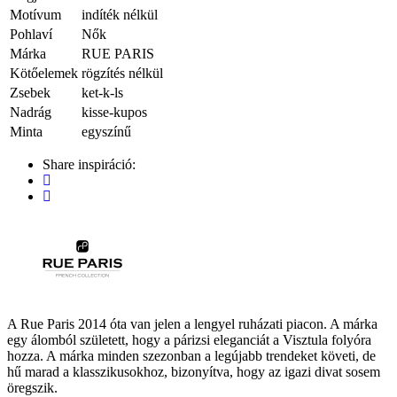
Motívum
indíték nélkül
Pohlaví
Nők
Márka
RUE PARIS
Kötőelemek
rögzítés nélkül
Zsebek
ket-k-ls
Nadrág
kisse-kupos
Minta
egyszínű
Share inspiráció:
A Rue Paris 2014 óta van jelen a lengyel ruházati piacon. A márka
egy álomból született, hogy a párizsi eleganciát a Visztula folyóra
hozza. A márka minden szezonban a legújabb trendeket követi, de
hű marad a klasszikusokhoz, bizonyítva, hogy az igazi divat sosem
öregszik.