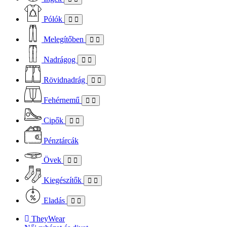
Pólók
Melegítőben
Nadrágog
Rövidnadrág
Fehérnemű
Cipők
Pénztárcák
Övek
Kiegészítők
Eladás
TheyWear