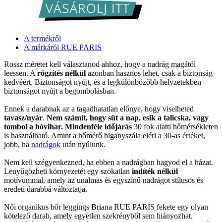
A termékről
A márkáról RUE PARIS
Rossz méretet kell választanod ahhoz, hogy a nadrág magától
leessen. A
rögzítés nélkül
azonban hasznos lehet, csak a biztonság
kedvéért. Biztonságot nyújt, és a legkülönbözőbb helyzetekben
biztonságot nyújt a begombolásban.
Ennek a darabnak az a tagadhatatlan előnye, hogy viselheted
tavasz/nyár
.
Nem számít, hogy süt a nap, esik a talicska, vagy
tombol a hóvihar. Mindenféle időjárás
30 fok alatti hőmérsékleten
is használható. Amint a hőmérő higanyszála eléri a 30-as értéket,
jobb, ha
nadrágok
után nyúlunk.
Nem kell szégyenkezned, ha ebben a nadrágban hagyod el a házat.
Lenyűgözheti környezetét egy szokatlan
indíték nélkül
motívummal, amely az unalmas és egyszínű nadrágot stílusos és
eredeti darabbá változtatja.
Női organikus bőr leggings Briana RUE PARIS fekete egy olyan
kötelező darab, amely egyetlen szekrényből sem hiányozhat.