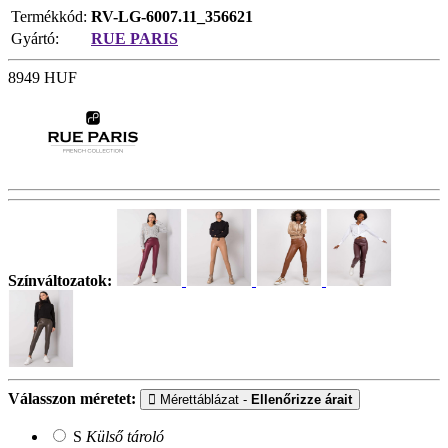
Termékkód:
RV-LG-6007.11_356621
Gyártó:
RUE PARIS
8949
HUF
Színváltozatok:
Válasszon méretet:
Mérettáblázat -
Ellenőrizze árait
S
Külső tároló