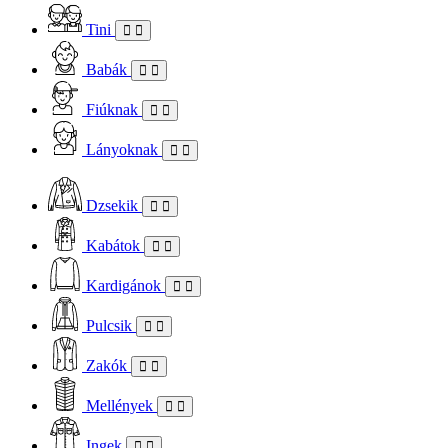
Tini
Babák
Fiúknak
Lányoknak
Dzsekik
Kabátok
Kardigánok
Pulcsik
Zakók
Mellények
Ingek