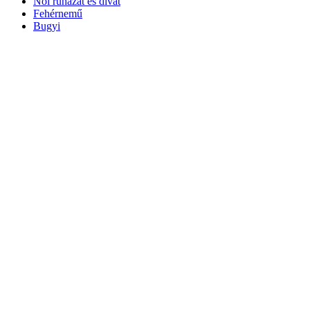
Női ruházat és divat
Fehérnemű
Bugyi