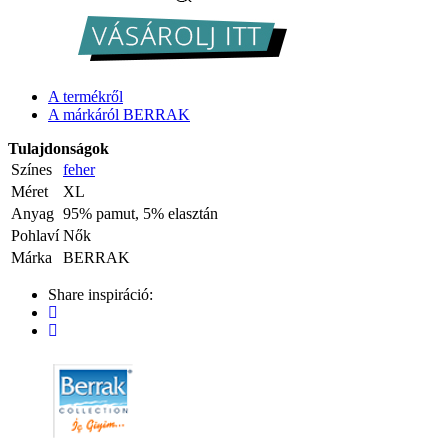
A termékről
A márkáról BERRAK
Tulajdonságok
Színes
feher
Méret
XL
Anyag
95% pamut, 5% elasztán
Pohlaví
Nők
Márka
BERRAK
Share inspiráció: