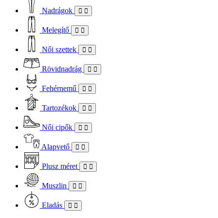
Nadrágok
Melegítő
Női szettek
Rövidnadrág
Fehérnemű
Tartozékok
Női cipők
Alapvető
Plusz méret
Muszlin
Eladás