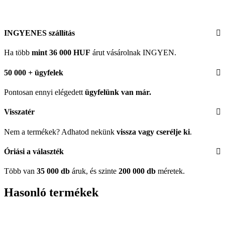
INGYENES szállítás
Ha több
mint 36 000 HUF
árut vásárolnak INGYEN.
50 000 + ügyfelek
Pontosan ennyi elégedett
ügyfelünk
van már.
Visszatér
Nem a termékek? Adhatod nekünk
vissza vagy cserélje ki
.
Óriási a választék
Több van
35 000 db
áruk, és szinte
200 000 db
méretek.
Hasonló termékek