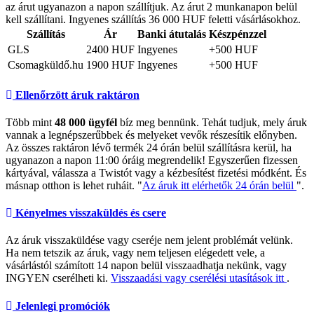
az árut ugyanazon a napon szállítjuk. Az árut 2 munkanapon belül
kell szállítani. Ingyenes szállítás 36 000 HUF feletti vásárlásokhoz.
Szállítás
Ár
Banki átutalás
Készpénzzel
GLS
2400 HUF
Ingyenes
+500 HUF
Csomagküldő.hu
1900 HUF
Ingyenes
+500 HUF
Ellenőrzött áruk raktáron
Több mint
48 000 ügyfél
bíz meg bennünk. Tehát tudjuk, mely áruk
vannak a legnépszerűbbek és melyeket vevők részesítik előnyben.
Az összes raktáron lévő termék 24 órán belül szállításra kerül, ha
ugyanazon a napon 11:00 óráig megrendelik! Egyszerűen fizessen
kártyával, válassza a Twistót vagy a kézbesítést fizetési módként. És
másnap otthon is lehet ruháit. "
Az áruk itt elérhetők 24 órán belül
".
Kényelmes visszaküldés és csere
Az áruk visszaküldése vagy cseréje nem jelent problémát velünk.
Ha nem tetszik az áruk, vagy nem teljesen elégedett vele, a
vásárlástól számított 14 napon belül visszaadhatja nekünk, vagy
INGYEN cserélheti ki.
Visszaadási vagy cserélési utasítások itt
.
Jelenlegi promóciók