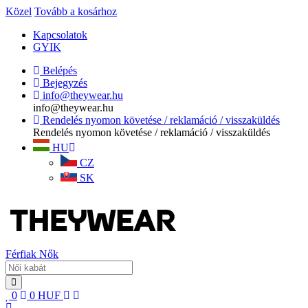
Közel
Tovább a kosárhoz
Kapcsolatok
GYIK
Belépés
Bejegyzés
info@theywear.hu
info@theywear.hu
Rendelés nyomon követése / reklamáció / visszaküldés
Rendelés nyomon követése / reklamáció / visszaküldés
HU
CZ
SK
Férfiak
Nők
0
0
HUF