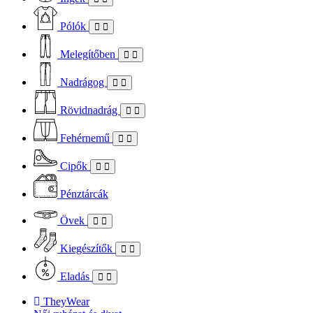
Pólók
Melegítőben
Nadrágog
Rövidnadrág
Fehérnemű
Cipők
Pénztárcák
Övek
Kiegészítők
Eladás
TheyWear