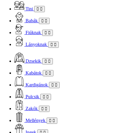
Tini
Babák
Fiúknak
Lányoknak
Dzsekik
Kabátok
Kardigánok
Pulcsik
Zakók
Mellények
Ingek