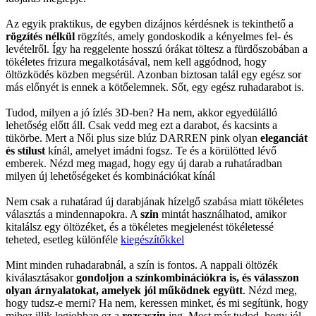
Az egyik praktikus, de egyben dizájnos kérdésnek is tekinthető a
rögzítés nélkül
rögzítés, amely gondoskodik a kényelmes fel- és
levételről. Így ha reggelente hosszú órákat töltesz a fürdőszobában a
tökéletes frizura megalkotásával, nem kell aggódnod, hogy
öltözködés közben megsérül. Azonban biztosan talál egy egész sor
más előnyét is ennek a kötőelemnek. Sőt, egy egész ruhadarabot is.
Tudod, milyen a jó ízlés 3D-ben? Ha nem, akkor egyedülálló
lehetőség előtt áll. Csak vedd meg ezt a darabot, és kacsints a
tükörbe. Mert a Női plus size blúz DARREN pink olyan
eleganciát
és stílust
kínál, amelyet imádni fogsz. Te és a körülötted lévő
emberek. Nézd meg magad, hogy egy új darab a ruhatáradban
milyen új lehetőségeket és kombinációkat kínál
Nem csak a ruhatárad új darabjának hízelgő szabása miatt tökéletes
választás a mindennapokra. A
szin
mintát használhatod, amikor
kitalálsz egy öltözéket, és a tökéletes megjelenést tökéletessé
teheted, esetleg különféle
kiegészítőkkel
Mint minden ruhadarabnál, a szín is fontos. A nappali öltözék
kiválasztásakor
gondoljon a színkombinációkra is, és válasszon
olyan árnyalatokat, amelyek jól működnek együtt
. Nézd meg,
hogy tudsz-e merni? Ha nem, keressen minket, és mi segítünk, hogy
mihez illik legjobban ez a
rozsaszin
ing. Most már tudod, hogy jól