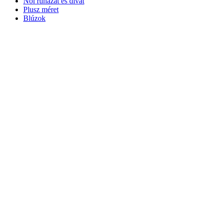
Női ruházat és divat
Plusz méret
Blúzok