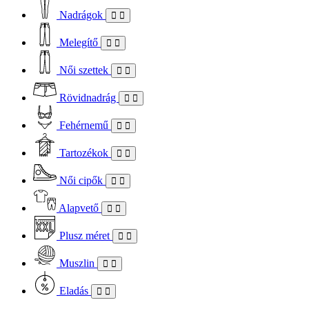
Nadrágok
Melegítő
Női szettek
Rövidnadrág
Fehérnemű
Tartozékok
Női cipők
Alapvető
Plusz méret
Muszlin
Eladás