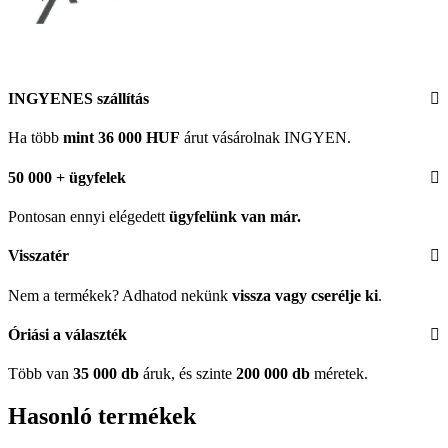
INGYENES szállítás
Ha több
mint 36 000 HUF
árut vásárolnak INGYEN.
50 000 + ügyfelek
Pontosan ennyi elégedett
ügyfelünk
van már.
Visszatér
Nem a termékek? Adhatod nekünk
vissza vagy cserélje ki
.
Óriási a választék
Több van
35 000 db
áruk, és szinte
200 000 db
méretek.
Hasonló termékek