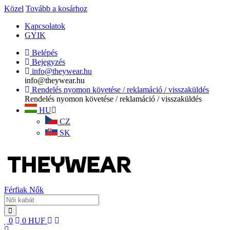
Közel
Tovább a kosárhoz
Kapcsolatok
GYIK
Belépés
Bejegyzés
info@theywear.hu
info@theywear.hu
Rendelés nyomon követése / reklamáció / visszaküldés
Rendelés nyomon követése / reklamáció / visszaküldés
HU
CZ
SK
Férfiak
Nők
0
0
HUF