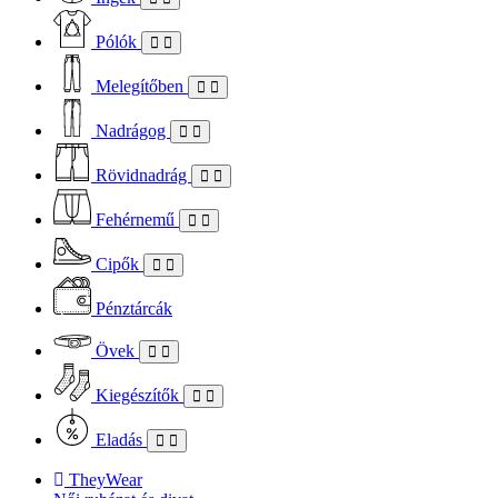
Pólók
Melegítőben
Nadrágog
Rövidnadrág
Fehérnemű
Cipők
Pénztárcák
Övek
Kiegészítők
Eladás
TheyWear