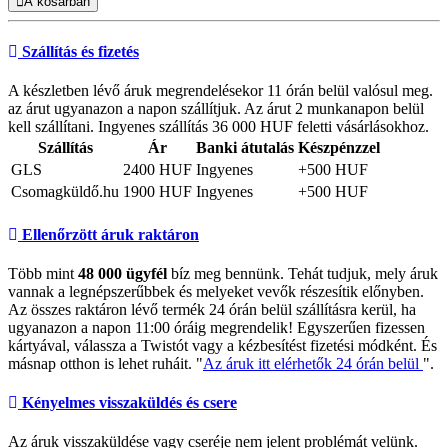
A kosárban
Szállítás és fizetés
A készletben lévő áruk megrendelésekor 11 órán belül valósul meg.
az árut ugyanazon a napon szállítjuk. Az árut 2 munkanapon belül
kell szállítani. Ingyenes szállítás 36 000 HUF feletti vásárlásokhoz.
Szállítás
Ár
Banki átutalás
Készpénzzel
GLS
2400 HUF
Ingyenes
+500 HUF
Csomagküldő.hu
1900 HUF
Ingyenes
+500 HUF
Ellenőrzött áruk raktáron
Több mint
48 000 ügyfél
bíz meg bennünk. Tehát tudjuk, mely áruk
vannak a legnépszerűbbek és melyeket vevők részesítik előnyben.
Az összes raktáron lévő termék 24 órán belül szállításra kerül, ha
ugyanazon a napon 11:00 óráig megrendelik! Egyszerűen fizessen
kártyával, válassza a Twistót vagy a kézbesítést fizetési módként. És
másnap otthon is lehet ruháit. "
Az áruk itt elérhetők 24 órán belül
".
Kényelmes visszaküldés és csere
Az áruk visszaküldése vagy cseréje nem jelent problémát velünk.