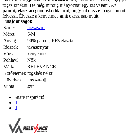
fogsz kinézni. De még mindig hiányozhat egy kis valami. Az
pamut, elasztán
gondoskodik arról, hogy jól érezze magát, amint
felveszi. Élvezze a kényelmet, amit egész nap nyújt.
Tulajdonságok
Színes
rozsaszin
Méret
S/M
Anyag
90% pamut, 10% elasztán
Időszak
tavasz/nyár
Vágja
kenyelmes
Pohlaví
Nők
Márka
RELEVANCE
Kötőelemek
rögzítés nélkül
Hüvelyek
hosszu-ujju
Minta
szin
Share inspiráció: