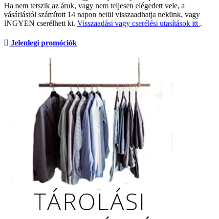
Ha nem tetszik az áruk, vagy nem teljesen elégedett vele, a
vásárlástól számított 14 napon belül visszaadhatja nekünk, vagy
INGYEN cserélheti ki.
Visszaadási vagy cserélési utasítások itt
.
Jelenlegi promóciók