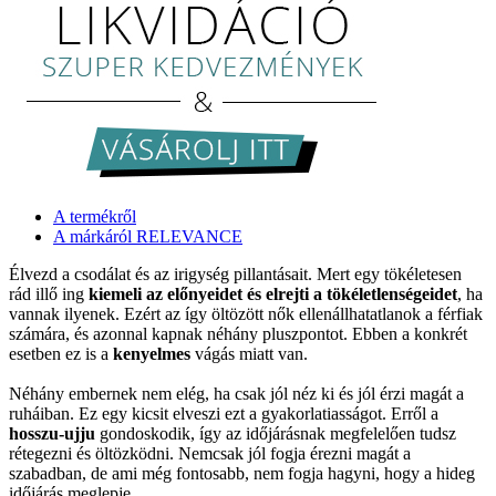
A termékről
A márkáról RELEVANCE
Élvezd a csodálat és az irigység pillantásait. Mert egy tökéletesen
rád illő ing
kiemeli az előnyeidet és elrejti a tökéletlenségeidet
, ha
vannak ilyenek. Ezért az így öltözött nők ellenállhatatlanok a férfiak
számára, és azonnal kapnak néhány pluszpontot. Ebben a konkrét
esetben ez is a
kenyelmes
vágás miatt van.
Néhány embernek nem elég, ha csak jól néz ki és jól érzi magát a
ruháiban. Ez egy kicsit elveszi ezt a gyakorlatiasságot. Erről a
hosszu-ujju
gondoskodik, így az időjárásnak megfelelően tudsz
rétegezni és öltözködni. Nemcsak jól fogja érezni magát a
szabadban, de ami még fontosabb, nem fogja hagyni, hogy a hideg
időjárás meglepje.