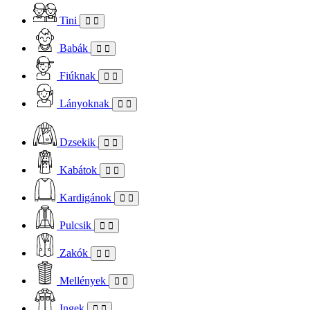
Tini
Babák
Fiúknak
Lányoknak
Dzsekik
Kabátok
Kardigánok
Pulcsik
Zakók
Mellények
Ingek