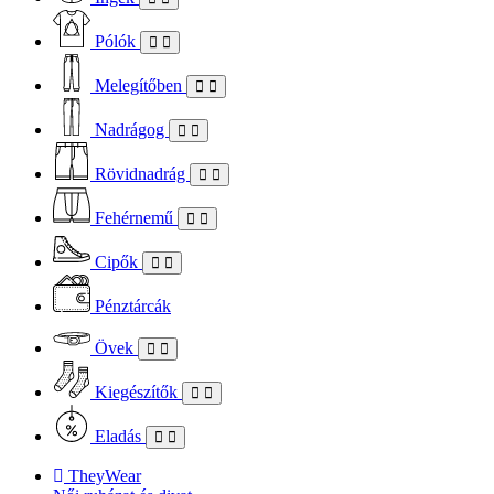
Pólók
Melegítőben
Nadrágog
Rövidnadrág
Fehérnemű
Cipők
Pénztárcák
Övek
Kiegészítők
Eladás
TheyWear