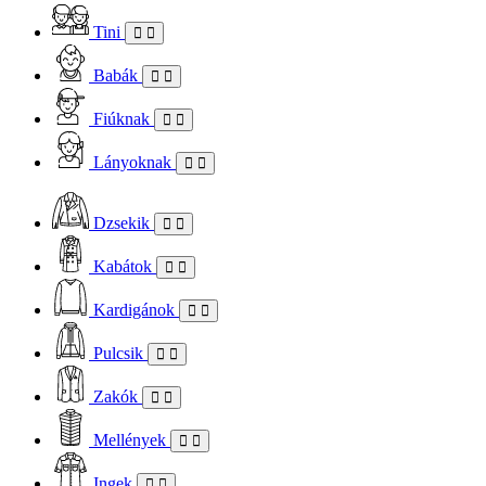
Tini
Babák
Fiúknak
Lányoknak
Dzsekik
Kabátok
Kardigánok
Pulcsik
Zakók
Mellények
Ingek