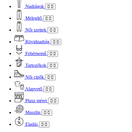
Nadrágok
Melegítő
Női szettek
Rövidnadrág
Fehérnemű
Tartozékok
Női cipők
Alapvető
Plusz méret
Muszlin
Eladás