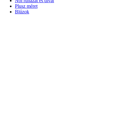
Női ruházat és divat
Plusz méret
Blúzok