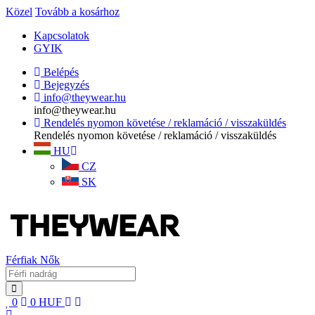
Közel
Tovább a kosárhoz
Kapcsolatok
GYIK
Belépés
Bejegyzés
info@theywear.hu
info@theywear.hu
Rendelés nyomon követése / reklamáció / visszaküldés
Rendelés nyomon követése / reklamáció / visszaküldés
HU
CZ
SK
Férfiak
Nők
0
0
HUF