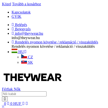
Közel
Tovább a kosárhoz
Kapcsolatok
GYIK
Belépés
Bejegyzés
info@theywear.hu
info@theywear.hu
Rendelés nyomon követése / reklamáció / visszaküldés
Rendelés nyomon követése / reklamáció / visszaküldés
HU
CZ
SK
Férfiak
Nők
0
0
HUF