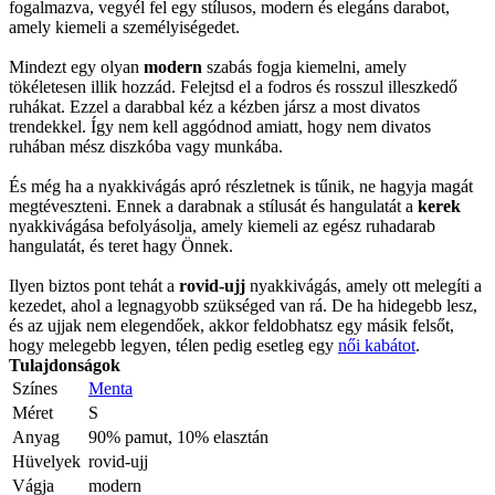
fogalmazva, vegyél fel egy stílusos, modern és elegáns darabot,
amely kiemeli a személyiségedet.
Mindezt egy olyan
modern
szabás fogja kiemelni, amely
tökéletesen illik hozzád. Felejtsd el a fodros és rosszul illeszkedő
ruhákat. Ezzel a darabbal kéz a kézben jársz a most divatos
trendekkel. Így nem kell aggódnod amiatt, hogy nem divatos
ruhában mész diszkóba vagy munkába.
És még ha a nyakkivágás apró részletnek is tűnik, ne hagyja magát
megtéveszteni. Ennek a darabnak a stílusát és hangulatát a
kerek
nyakkivágása befolyásolja, amely kiemeli az egész ruhadarab
hangulatát, és teret hagy Önnek.
Ilyen biztos pont tehát a
rovid-ujj
nyakkivágás, amely ott melegíti a
kezedet, ahol a legnagyobb szükséged van rá. De ha hidegebb lesz,
és az ujjak nem elegendőek, akkor feldobhatsz egy másik felsőt,
hogy melegebb legyen, télen pedig esetleg egy
női kabátot
.
Tulajdonságok
Színes
Menta
Méret
S
Anyag
90% pamut, 10% elasztán
Hüvelyek
rovid-ujj
Vágja
modern