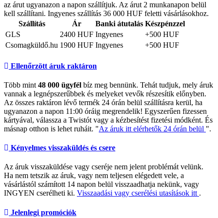
az árut ugyanazon a napon szállítjuk. Az árut 2 munkanapon belül
kell szállítani. Ingyenes szállítás 36 000 HUF feletti vásárlásokhoz.
Szállítás
Ár
Banki átutalás
Készpénzzel
GLS
2400 HUF
Ingyenes
+500 HUF
Csomagküldő.hu
1900 HUF
Ingyenes
+500 HUF
Ellenőrzött áruk raktáron
Több mint
48 000 ügyfél
bíz meg bennünk. Tehát tudjuk, mely áruk
vannak a legnépszerűbbek és melyeket vevők részesítik előnyben.
Az összes raktáron lévő termék 24 órán belül szállításra kerül, ha
ugyanazon a napon 11:00 óráig megrendelik! Egyszerűen fizessen
kártyával, válassza a Twistót vagy a kézbesítést fizetési módként. És
másnap otthon is lehet ruháit. "
Az áruk itt elérhetők 24 órán belül
".
Kényelmes visszaküldés és csere
Az áruk visszaküldése vagy cseréje nem jelent problémát velünk.
Ha nem tetszik az áruk, vagy nem teljesen elégedett vele, a
vásárlástól számított 14 napon belül visszaadhatja nekünk, vagy
INGYEN cserélheti ki.
Visszaadási vagy cserélési utasítások itt
.
Jelenlegi promóciók