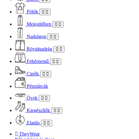
Pólók
Melegítőben
Nadrágog
Rövidnadrág
Fehérnemű
Cipők
Pénztárcák
Övek
Kiegészítők
Eladás
TheyWear