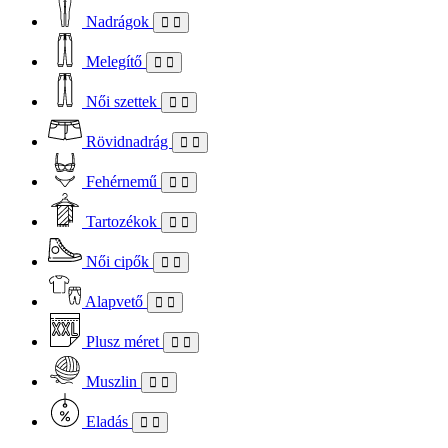
Nadrágok
Melegítő
Női szettek
Rövidnadrág
Fehérnemű
Tartozékok
Női cipők
Alapvető
Plusz méret
Muszlin
Eladás