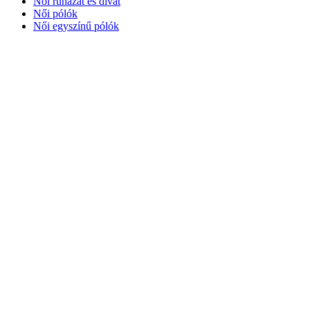
Női ruházat és divat
Női pólók
Női egyszínű pólók