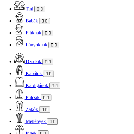
Tini
Babák
Fiúknak
Lányoknak
Dzsekik
Kabátok
Kardigánok
Pulcsik
Zakók
Mellények
Ingek