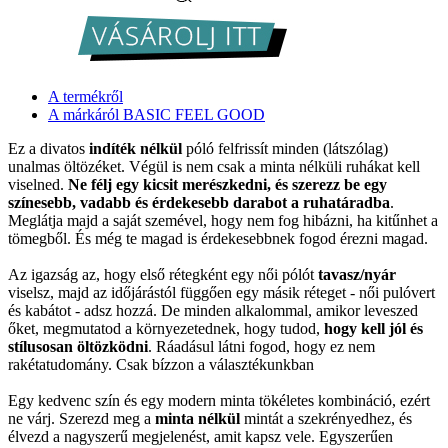
A termékről
A márkáról BASIC FEEL GOOD
Ez a divatos
indíték nélkül
póló felfrissít minden (látszólag)
unalmas öltözéket. Végül is nem csak a minta nélküli ruhákat kell
viselned.
Ne félj egy kicsit merészkedni, és szerezz be egy
színesebb, vadabb és érdekesebb darabot a ruhatáradba
.
Meglátja majd a saját szemével, hogy nem fog hibázni, ha kitűnhet a
tömegből. És még te magad is érdekesebbnek fogod érezni magad.
Az igazság az, hogy első rétegként egy női pólót
tavasz/nyár
viselsz, majd az időjárástól függően egy másik réteget - női pulóvert
és kabátot - adsz hozzá. De minden alkalommal, amikor leveszed
őket, megmutatod a környezetednek, hogy tudod,
hogy kell jól és
stílusosan öltözködni
. Ráadásul látni fogod, hogy ez nem
rakétatudomány. Csak bízzon a választékunkban
Egy kedvenc szín és egy modern minta tökéletes kombináció, ezért
ne várj. Szerezd meg a
minta nélkül
mintát a szekrényedhez, és
élvezd a nagyszerű megjelenést, amit kapsz vele. Egyszerűen