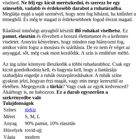
viselned.
Ne félj egy kicsit merészkedni, és szerezz be egy
színesebb, vadabb és érdekesebb darabot a ruhatáradba
.
Meglátja majd a saját szemével, hogy nem fog hibázni, ha kitűnhet a
tömegből. És még te magad is érdekesebbnek fogod érezni magad.
Ráadásul minőségi anyagból készült
illő ruhákat viselhetsz
. Ez
pamut, elasztán
és élvezheti a hosszú élettartamot és a kellemes
viseletet. Annyira kényelmes, hogy minden nap hiányozni fog,
amikor várni fogsz a mosásra és szárításra. De ez nem ér véget az
anyaggal, sőt, még csak most kezdődik. A szín is említésre méltó.
Az ing színe könnyen illeszkedik a többi ruhadarabhoz. Csak egy
kicsit gondolkodnia kell, és hagynia kell, hogy a fantáziája
szabadjára engedje a ruhák összepárosításakor. A ruhák színe
gyakran jelzi, hogyan érzi magát, vagy min megy keresztül az
életében. Megegyezik a
türkiz
? Vagy csak az egyik kedvenced?
Akárhogy is, ne habozzon.
Ez a darab egyszerűen a
szekrényedbe való
Tulajdonságok
Színes
türkiz
Méret
S, M, L
Anyag
90% pamut, 10% elasztán
Hüvelyek
rovid-ujj
Vágja
modern