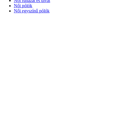
Női ruházat és divat
Női pólók
Női egyszínű pólók