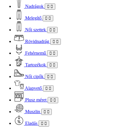
Nadrágok
Melegítő
Női szettek
Rövidnadrág
Fehérnemű
Tartozékok
Női cipők
Alapvető
Plusz méret
Muszlin
Eladás