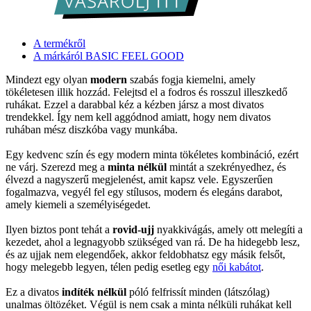
A termékről
A márkáról BASIC FEEL GOOD
Mindezt egy olyan
modern
szabás fogja kiemelni, amely
tökéletesen illik hozzád. Felejtsd el a fodros és rosszul illeszkedő
ruhákat. Ezzel a darabbal kéz a kézben jársz a most divatos
trendekkel. Így nem kell aggódnod amiatt, hogy nem divatos
ruhában mész diszkóba vagy munkába.
Egy kedvenc szín és egy modern minta tökéletes kombináció, ezért
ne várj. Szerezd meg a
minta nélkül
mintát a szekrényedhez, és
élvezd a nagyszerű megjelenést, amit kapsz vele. Egyszerűen
fogalmazva, vegyél fel egy stílusos, modern és elegáns darabot,
amely kiemeli a személyiségedet.
Ilyen biztos pont tehát a
rovid-ujj
nyakkivágás, amely ott melegíti a
kezedet, ahol a legnagyobb szükséged van rá. De ha hidegebb lesz,
és az ujjak nem elegendőek, akkor feldobhatsz egy másik felsőt,
hogy melegebb legyen, télen pedig esetleg egy
női kabátot
.
Ez a divatos
indíték nélkül
póló felfrissít minden (látszólag)
unalmas öltözéket. Végül is nem csak a minta nélküli ruhákat kell