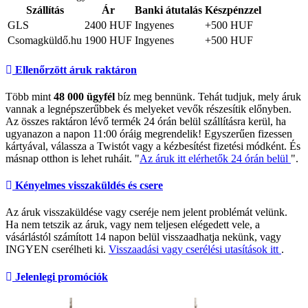
Szállítás
Ár
Banki átutalás
Készpénzzel
GLS
2400 HUF
Ingyenes
+500 HUF
Csomagküldő.hu
1900 HUF
Ingyenes
+500 HUF
Ellenőrzött áruk raktáron
Több mint
48 000 ügyfél
bíz meg bennünk. Tehát tudjuk, mely áruk
vannak a legnépszerűbbek és melyeket vevők részesítik előnyben.
Az összes raktáron lévő termék 24 órán belül szállításra kerül, ha
ugyanazon a napon 11:00 óráig megrendelik! Egyszerűen fizessen
kártyával, válassza a Twistót vagy a kézbesítést fizetési módként. És
másnap otthon is lehet ruháit. "
Az áruk itt elérhetők 24 órán belül
".
Kényelmes visszaküldés és csere
Az áruk visszaküldése vagy cseréje nem jelent problémát velünk.
Ha nem tetszik az áruk, vagy nem teljesen elégedett vele, a
vásárlástól számított 14 napon belül visszaadhatja nekünk, vagy
INGYEN cserélheti ki.
Visszaadási vagy cserélési utasítások itt
.
Jelenlegi promóciók