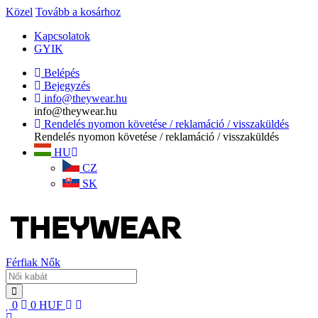
Közel
Tovább a kosárhoz
Kapcsolatok
GYIK
Belépés
Bejegyzés
info@theywear.hu
info@theywear.hu
Rendelés nyomon követése / reklamáció / visszaküldés
Rendelés nyomon követése / reklamáció / visszaküldés
HU
CZ
SK
Férfiak
Nők
0
0
HUF