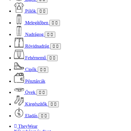
Pólók
Melegítőben
Nadrágog
Rövidnadrág
Fehérnemű
Cipők
Pénztárcák
Övek
Kiegészítők
Eladás
TheyWear