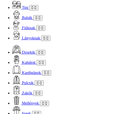
Tini
Babák
Fiúknak
Lányoknak
Dzsekik
Kabátok
Kardigánok
Pulcsik
Zakók
Mellények
Ingek