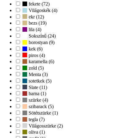
fekete (72)
Világoskék (4)
ekr (12)
bezs (19)
lila (4)
Sokszínű (24)
borostyan (9)
kek (6)
piros (4)
karamella (6)
zold (5)
Menta (3)
sotetkek (5)
Slate (11)
barna (1)
szürke (4)
szibarack (5)
Sötétszürke (1)
tegla (7)
Világosszürke (2)
oliva (1)