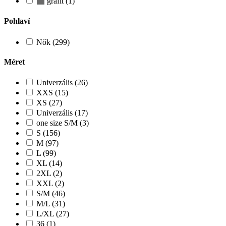
grafit (1)
Pohlaví
Nők (299)
Méret
Univerzális (26)
XXS (15)
XS (27)
Univerzális (17)
one size S/M (3)
S (156)
M (97)
L (99)
XL (14)
2XL (2)
XXL (2)
S/M (46)
M/L (31)
L/XL (27)
36 (1)