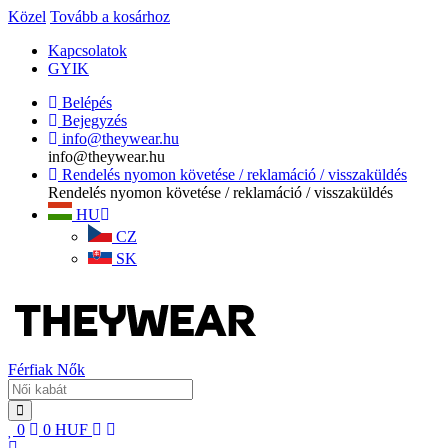
Közel
Tovább a kosárhoz
Kapcsolatok
GYIK
Belépés
Bejegyzés
info@theywear.hu
info@theywear.hu
Rendelés nyomon követése / reklamáció / visszaküldés
Rendelés nyomon követése / reklamáció / visszaküldés
HU
CZ
SK
Férfiak
Nők
0
0
HUF