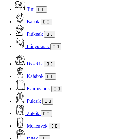
Tini
Babák
Fiúknak
Lányoknak
Dzsekik
Kabátok
Kardigánok
Pulcsik
Zakók
Mellények
Ingek