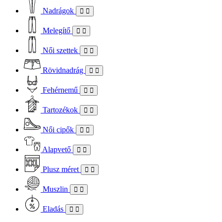
Nadrágok
Melegítő
Női szettek
Rövidnadrág
Fehérnemű
Tartozékok
Női cipők
Alapvető
Plusz méret
Muszlin
Eladás