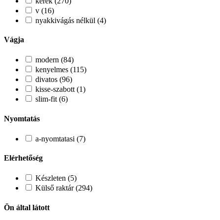
kerek (270)
v (16)
nyakkivágás nélkül (4)
Vágja
modern (84)
kenyelmes (115)
divatos (96)
kisse-szabott (1)
slim-fit (6)
Nyomtatás
a-nyomtatasi (7)
Elérhetőség
Készleten (5)
Külső raktár (294)
Ön által látott