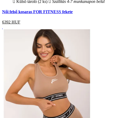
Külső tároló (2 ks)
Szállítás 4-7 munkanapon belül
Női felső kosaras FOR FITNESS fekete
6392
HUF