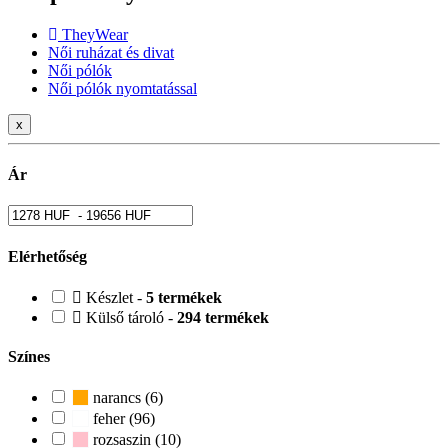
TheyWear
Női ruházat és divat
Női pólók
Női pólók nyomtatással
x
Ár
Elérhetőség
Készlet -
5 termékek
Külső tároló -
294 termékek
Színes
narancs (6)
feher (96)
rozsaszin (10)