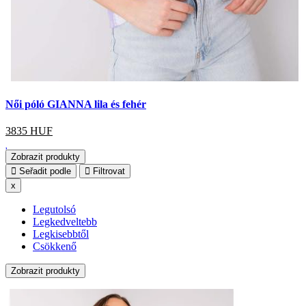
Női póló GIANNA lila és fehér
3835
HUF
Zobrazit produkty
Seřadit podle
Filtrovat
x
Legutolsó
Legkedveltebb
Legkisebbtől
Csökkenő
Zobrazit produkty