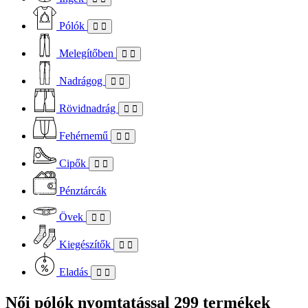
Pólók
Melegítőben
Nadrágog
Rövidnadrág
Fehérnemű
Cipők
Pénztárcák
Övek
Kiegészítők
Eladás
Női pólók nyomtatással
299 termékek