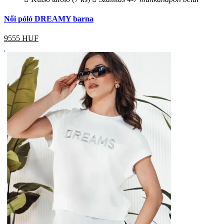
Női póló DREAMY barna
9555
HUF